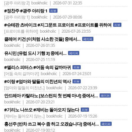
[광주 아리랑 2]
bookholic | 2026-07-31 22:35
#정찬주 #광주 아리랑 1
리뷰
[광주 아리랑 1]
bookholic | 2026-07-29 00:06
#슈테판 츠바이크 #지그문트 프로이트 #프로이트를 위하여
리뷰
[프로이트를 위하여]
bookholic | 2026-07-26 23:55
클레어 키건 [이처럼 사소한 것들] 중에서…
페이퍼
bookholic | 2026-07-26 01:35
유시민 [유럽 도시 기행 3] 중에서…
페이퍼
bookholic | 2026-07-25 11:19
#엘리스 피터스 #어둠 속의 갈까마귀
리뷰
[어둠 속의 갈까마귀]
bookholic | 2026-07-24 23:01
#이랑 #엄마와 딸들의 미친년의 역사
리뷰
[엄마와 딸들의 미친년..]
bookholic | 2026-07-22 23:39
안드레아 카탈라노 [보스턴의 첫 번째 마녀] 중에서…
페이퍼
bookholic | 2026-07-20 23:21
#기리노 나쓰오 #제비는 돌아오지 않는다
리뷰
[제비는 돌아오지 않는..]
bookholic | 2026-07-19 15:26
홍선주 [반차 쓰고 복수 좀 하고 오겠습니다] 중에서…
페이퍼
bookholic | 2026-07-19 00:12