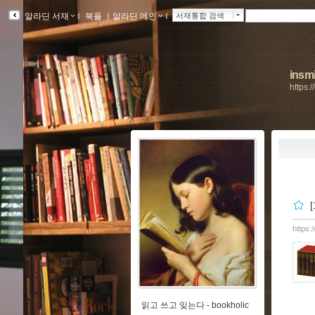
알라딘 서재
ｌ
북플
ｌ
알라딘 메인
ｌ
서재통합 검색
insmi
https:
https:
읽고 쓰고 잊는다 -
bookholic