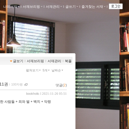
나의서재
ｌ
서재브리핑
ｌ
서재관리
ｌ
글쓰기
ｌ
즐겨찾는 서재
ｌ
글보기
ｌ
서재브리핑
ｌ
서재관리
ｌ
북플
펼쳐보기
5개
날짜순
11권
ｌ
100자평
댓글(
2
)
bookholic
l 2021-11-26 05:51
한 사람들 + 죄와 벌 + 백치 + 악령