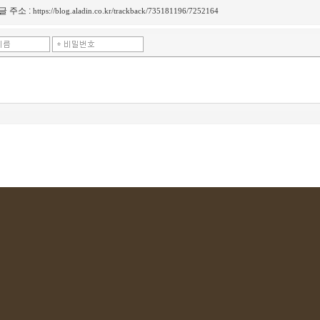
글 주소 :
https://blog.aladin.co.kr/trackback/735181196/7252164