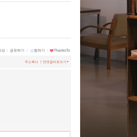
아요
ｌ
공유하기
ｌ
찜하기
ｌ
ThanksTo
ㅣ
주소복사
먼댓글바로쓰기