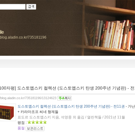
le
//blog.aladin.co.kr/735181196
[100자평] 도스토옙스키 컬렉션 (도스토옙스키 탄생 200주년 기념판) - 전
//blog.aladin.co.kr/735181196/13124623
도스토옙스키 컬렉션 (도스토옙스키 탄생 200주년 기념판) - 전11권
- 가난
+ 카라마조프 씨네 형제들
표도르 도스토옙스키 지음, 석영중 외 옮김 / 열린책들 / 2021년 11월
평점 :
품절