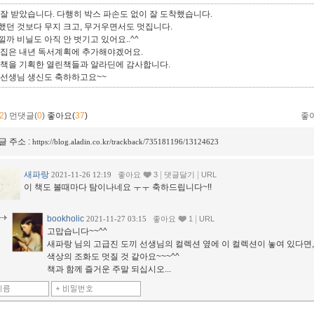
 잘 받았습니다. 다행히 박스 파손도 없이 잘 도착했습니다.
했던 것보다 무지 크고, 무거우면서도 멋집니다.
까 비닐도 아직 안 벗기고 있어요..^^
전집은 내년 독서계획에 추가해야겠어요.
 책을 기획한 열린책들과 알라딘에 감사합니다.
 선생님 생신도 축하하고요~~
2
)
먼댓글(
0
)
좋아요(
37
)
좋
글 주소 :
https://blog.aladin.co.kr/trackback/735181196/13124623
새파랑
|
|
2021-11-26 12:19
좋아요
3
댓글달기
URL
이 책도 볼때마다 탐이나네요 ㅜㅜ 축하드립니다~!!
bookholic
|
2021-11-27 03:15
좋아요
1
URL
고맙습니다~~^^
새파랑 님의 고급진 도끼 선생님의 컬렉션 옆에 이 컬렉션이 놓여 있다면,
색상의 조화도 멋질 것 같아요~~~^^
책과 함께 즐거운 주말 되십시오...