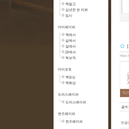
책말고
십년전 쓴 리뷰
임시
마이페이퍼
책에서
삶에서
길에서
詩에서
https:
독보적
마이포토
책읽는
책화상
도러스페이퍼
도러스페이퍼
글쓰
썬즈페이퍼
썬즈페이퍼
댓글(