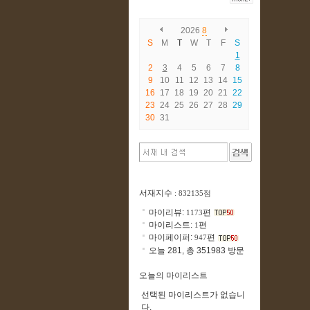
2026
8
S
M
T
W
T
F
S
1
2
3
4
5
6
7
8
9
10
11
12
13
14
15
16
17
18
19
20
21
22
23
24
25
26
27
28
29
30
31
서재지수
: 832135점
마이리뷰:
편
1173
마이리스트:
편
1
마이페이퍼:
편
947
오늘 281, 총 351983 방문
오늘의 마이리스트
선택된 마이리스트가 없습니
다.