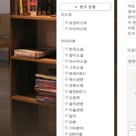
저도
생각
리스트
먼지낄
이 
보관리스트
이런
마이리스트
도끼
마이리뷰
한국소설
댓글(
영미소설
아시아소설
먼댓
그외소설
에세이&시
역사관련
과학수학
평전&전기
인문학
음악관련
미술관련
잡지
만화
기타분야
100자평