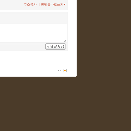
ㅣ
주소복사
먼댓글바로쓰기