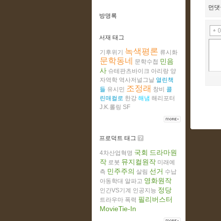
먼댓
방명록
서재 태그
녹색평론
기후위기
류시화
문학동네
민음
문학수첩
사
슈테판츠바이크
아리랑
양
자역학
역사저널그날
열린책
조정래
들
유시민
창비
콜
린매컬로
한강
해냄
해리포터
J.K.롤링
SF
프로덕트 태그
국회
드라마원
4차산업혁명
작
뮤지컬원작
로봇
미래예
민주주의
선거
측
살림
수납
영화원작
아동학대
알파고
정당
인간VS기계
인공지능
필리버스터
트라우마
폭력
MovieTie-In