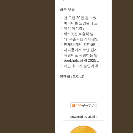
최근 댓글
전 구판 20권 같고 있..
어머니를 요양원에 모..
여기 어디죠?
와~ 멋진 북홀릭 님!! ..
와, 북홀릭님의 닉네임..
언제나 매번 감탄합니..
자녀들에게 보낸 편지..
내년에도 사랑하는 딸..
bookholic님~!! 2025 ..
에단 호크가 본인이 주..
먼댓글 (트랙백)
powered by
aladin