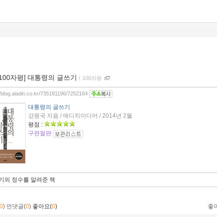
[100자평] 대통령의 글쓰기
ｌ
100자평
//blog.aladin.co.kr/735181196/7252164
대통령의 글쓰기
강원국 지음 / 메디치미디어 / 2014년 2월
평점 :
구판절판
기의 정수를 알려준 책
0
)
먼댓글(
0
)
좋아요(
0
)
좋