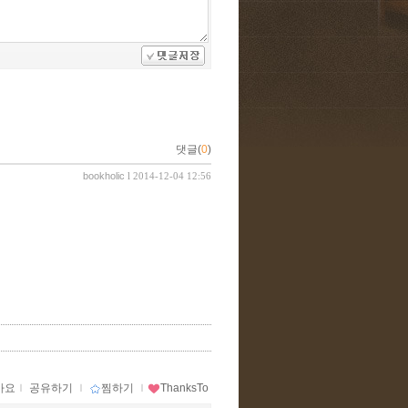
댓글(
0
)
bookholic
l 2014-12-04 12:56
아요
ｌ
공유하기
ｌ
찜하기
ｌ
ThanksTo