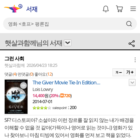
햇살과함께님의 서재
그런 사회
메뉴
햇살과함께 2026/04/23 18:25
4
0
12
댓글 (
)
먼댓글 (
)
좋아요 (
)
The Giver Movie Tie-In Edition...
Lois Lowry
14,400
원 (
20%
↓
720
)
2014-07-01
: 200
SF? 디스토피아? 소설이라 이런 장르를 잘 읽지 않는 내가 배경을
이해할 수 없을 것 같아(가뜩이나 영어로 읽는 것이니) 영화가 있
나 찾아보니 마침 티빙에 있어서 영화를 먼저 보고 책을 읽었다.