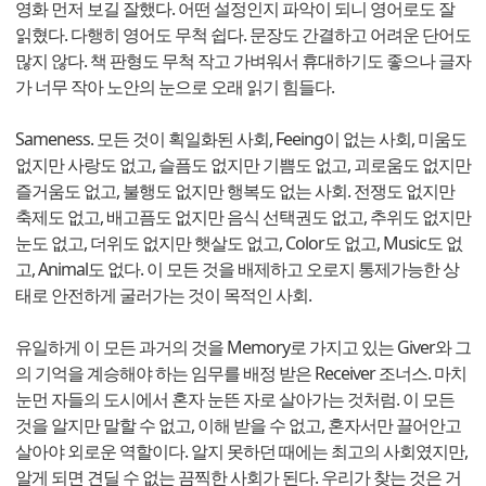
영화 먼저 보길 잘했다. 어떤 설정인지 파악이 되니 영어로도 잘
읽혔다. 다행히 영어도 무척 쉽다. 문장도 간결하고 어려운 단어도
많지 않다. 책 판형도 무척 작고 가벼워서 휴대하기도 좋으나 글자
가 너무 작아 노안의 눈으로 오래 읽기 힘들다.
Sameness. 모든 것이 획일화된 사회, Feeing이 없는 사회, 미움도
없지만 사랑도 없고, 슬픔도 없지만 기쁨도 없고, 괴로움도 없지만
즐거움도 없고, 불행도 없지만 행복도 없는 사회. 전쟁도 없지만
축제도 없고, 배고픔도 없지만 음식 선택권도 없고, 추위도 없지만
눈도 없고, 더위도 없지만 햇살도 없고, Color도 없고, Music도 없
고, Animal도 없다. 이 모든 것을 배제하고 오로지 통제가능한 상
태로 안전하게 굴러가는 것이 목적인 사회.
유일하게 이 모든 과거의 것을 Memory로 가지고 있는 Giver와 그
의 기억을 계승해야 하는 임무를 배정 받은 Receiver 조너스. 마치
눈먼 자들의 도시에서 혼자 눈뜬 자로 살아가는 것처럼. 이 모든
것을 알지만 말할 수 없고, 이해 받을 수 없고, 혼자서만 끌어안고
살아야 외로운 역할이다. 알지 못하던 때에는 최고의 사회였지만,
알게 되면 견딜 수 없는 끔찍한 사회가 된다. 우리가 찾는 것은 거