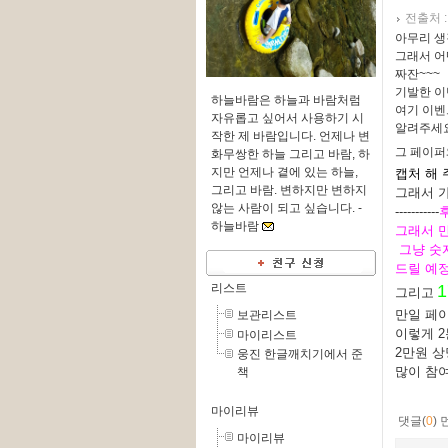
전출처 
아무리 생
그래서 어
짜잔~~~
기발한 이
하늘바람은 하늘과 바람처럼
여기 이벤
자유롭고 싶어서 사용하기 시
알려주세요
작한 제 바람입니다. 언제나 변
그 페이퍼
화무쌍한 하늘 그리고 바람, 하
지만 언제나 곁에 있는 하늘,
캡처 해 
그리고 바람. 변하지만 변하지
그래서 가
않는 사람이 되고 싶습니다. -
-----------
하늘바람
그래서 만
그냥 숫
드릴 예정
리스트
1
그리고
만일 페이
보관리스트
이렇게 2
마이리스트
2만원 상
웅진 한글깨치기에서 준
많이 참여
책
마이리뷰
댓글(
0
)
마이리뷰