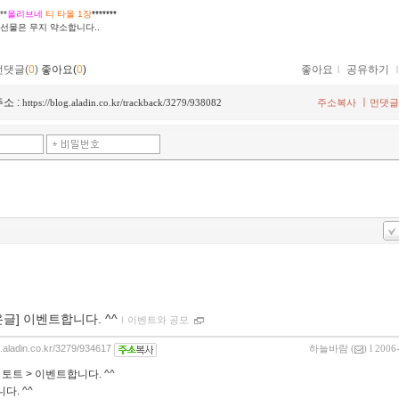
**
올리브네
티 타올 1장
*******
선물은 무지 약소합니다..
먼댓글(
0
)
좋아요(
0
)
좋아요
ｌ
공유하기
소 :
ㅣ
https://blog.aladin.co.kr/trackback/3279/938082
주소복사
먼댓글
온글] 이벤트합니다. ^^
ｌ
이벤트와 공모
g.aladin.co.kr/3279/934617
하늘바람
(
) l 2006
:
토트 > 이벤트합니다. ^^
다. ^^