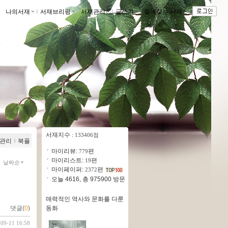
나의서재
ｌ
서재브리핑
ｌ
서재관리
ｌ
글쓰기
ｌ
즐겨찾는 서재
ｌ
서재지수
: 133406점
관리
ｌ
북플
마이리뷰:
편
779
마이리스트:
편
19
날짜순
마이페이퍼:
편
2372
오늘 4616, 총 975900 방문
매력적인 역사와 문화를 다룬
동화
댓글(
0
)
-09-11 16:58