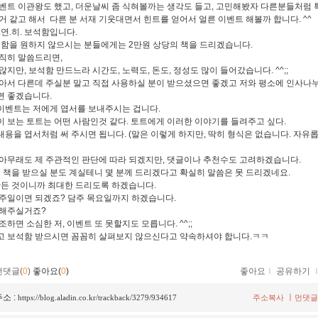
벤트 이관왕도 했고, 더운날씨 좀 식혀볼까는 생각도 들고, 고민해봤자 다른분들처럼 
거 같고 해서 다른 분 서재 기웃대면서 힌트를 얻어서 얼른 이벤트 해볼까 합니다. ^^
.연.히. 보석함입니다.
석함을 원하지 않으시는 분들에게는 2만원 상당의 책을 드리겠습니다.
직히 말씀드리면,
지만, 보석함 만드느라 시간도, 노력도, 돈도, 정성도 많이 들어갔습니다. ^^;;
아서 다른데 주실분 말고 직접 사용하실 분이 받으셨으면 좋겠고 저와 평소에 인사나
 좋겠습니다.
. 이벤트는 저에게 엽서를 보내주시는 겁니다.
 보는 토트는 어떤 사람인것 같다. 토트에게 이러한 이야기를 들려주고 싶다.
런 내용을 엽서처럼 써 주시면 됩니다. (말은 이렇게 하지만, 딱히 형식은 없습니다. 자유
아무래도 제 주관적인 판단에 따라 되겠지만, 댓글이나 추천수도 고려하겠습니다.
데 책을 받으실 분도 계실테니 몇 분께 드리겠다고 확실히 말씀은 못 드리겠네요.
만든 것이니까 최대한 드리도록 하겠습니다.
주일이면 되겠죠? 담주 목요일까지 하겠습니다.
여해주실거죠?
하면 소심한 저, 이벤트 또 못할지도 모릅니다. ^^;;
그리고 보석함 받으시면 꼼꼼히 살펴보지 않으신다고 약속하셔야 합니다.ㅋㅋ
먼댓글(
0
)
좋아요(
0
)
좋아요
ｌ
공유하기
소 :
ㅣ
https://blog.aladin.co.kr/trackback/3279/934617
주소복사
먼댓글