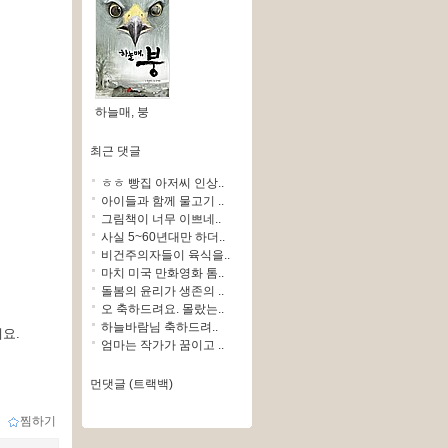
하늘매, 붕
최근 댓글
ㅎㅎ 빵집 아저씨 인상..
아이들과 함께 물고기 ..
그림책이 너무 이쁘네..
사실 5~60년대만 하더..
비건주의자들이 육식을..
마치 미국 만화영화 톰..
돌봄의 윤리가 생존의 ..
오 축하드려요. 몰랐는..
하늘바람님 축하드려..
요.
엄마는 작가가 꿈이고 ..
먼댓글 (트랙백)
ｌ
찜하기