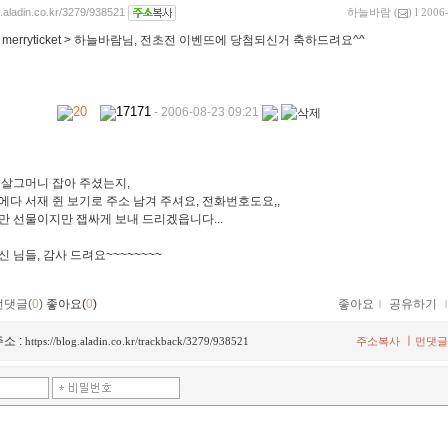
g.aladin.co.kr/3279/938521
하늘바람
(
) l 2006
:
merryticket > 하늘바람님, 전초전 이벤뜨에 당첨되신거 축하드려요^^
20
17171
- 2006-08-23 09:21
 살그머니 잡아 주셨는지,
에다 서재 쥔 보기로 주소 남겨 주셔요, 전화번호도요,,
만 선물이지만 잽싸게 보내 드리겠읍니다...
 님들, 감사 드려요~~~~~~~~
먼댓글(
0
)
좋아요(
0
)
좋아요
ｌ
공유하기
소 :
ㅣ
https://blog.aladin.co.kr/trackback/3279/938521
주소복사
먼댓글