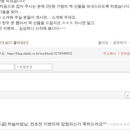
만큼 되었습니다.
을 처음으로 잡아 주시는 분께 1만원 가량의 책 선물을 보내드리도록 하겠습니다
가을을 맞아...
 소개해 주실 분들이 계시면... 소개해 주세요.
 한두 분 뽑아서 책 선물을 드립지요.ㅎㅎㅎ 아니면 말고.
한 이벤트... 심심하니 시작해 봅시다~~~
먼댓글(
0
)
좋아요(
0
)
좋아요
ｌ
공유하기
소 :
ㅣ
https://blog.aladin.co.kr/trackback/3279/946932
주소복사
먼댓글
온글] 하늘바람님, 전초전 이벤뜨에 당첨되신거 축하드려요^^
ｌ
이벤트와 공모