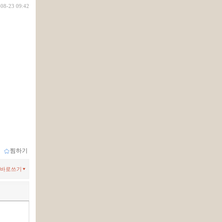
-08-23 09:42
ｌ
찜하기
바로쓰기