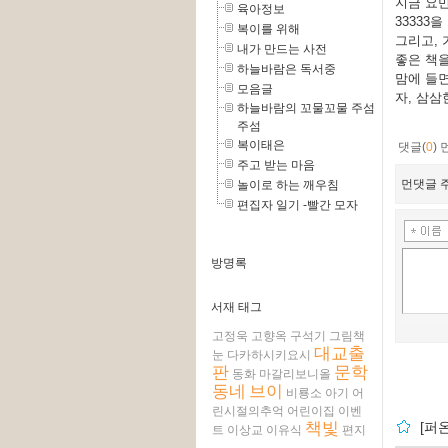
지금 요
육아정보
33333
복이를 위해
그리고, 
내가 만드는 사전
좋은 책을
하늘바람은 독서중
맘에 들면
모음글
자, 삼삼
하늘바람의 꼬물꼬물 주섬
주섬
복이태은
댓글(
0
)
주고 받는 마음
먼댓글 주
놀이로 하는 깨우침
편집자 일기 -빨간 모자
방명록
서재 태그
고정욱
고향옥
구석기
그림책
대교출
눈
다카하시키요시
판
문학
동화
마갈리보니올
동네
브이
비룡소
아기
어
린시절의추억
어린이집
이벤
책빛
[퍼
트
이상교
이유식
편지