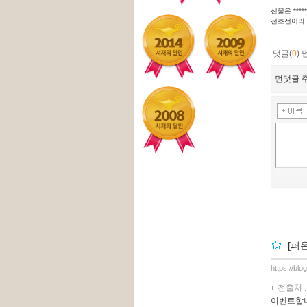
선물은 *****
전초전이라 
댓글(
0
)
먼댓글 주
[퍼
https://blo
전출처 
이벤트합니