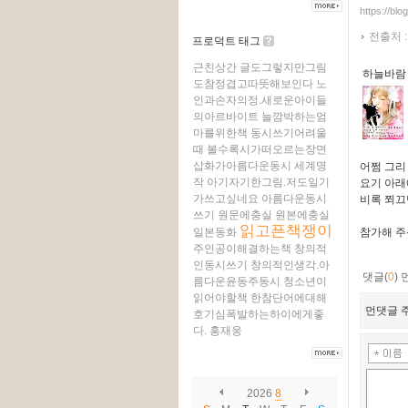
https://blo
전출처 
프로덕트 태그
근친상간
글도그렇지만그림
하늘바람
도참정겹고따뜻해보인다
노
인과손자의정.새로운아이들
의아르바이트
늘깜박하는엄
마를위한책
동시쓰기어려울
때
볼수록시가떠오르는장면
삽화가아름다운동시
세계명
어쩜 그리
작
아기자기한그림.저도일기
요기 아래
가쓰고싶네요
아름다운동시
비록 쬐끄
쓰기
원문에충실
원본에충실
읽고픈책쟁이
일본동화
참가해 주신
주인공이해결하는책
창의적
인동시쓰기
창의적인생각.아
댓글(
0
)
름다운윤동주동시
청소년이
읽어야할책
한참단어에대해
먼댓글 주
호기심폭발하는하이에게좋
다.
홍재웅
2026
8