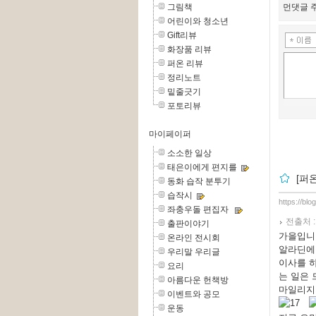
그림책
먼댓글 주
어린이와 청소년
Gift리뷰
화장품 리뷰
퍼온 리뷰
정리노트
밑줄긋기
포토리뷰
마이페이퍼
소소한 일상
태은이에게 편지를
[퍼
동화 습작 분투기
습작시
https://blo
좌충우돌 편집자
전출처 
출판이야기
가을입니
온라인 전시회
알라딘에
우리말 우리글
이사를 하
요리
는 일은 
아름다운 헌책방
마일리지가
이벤트와 공모
17
운동