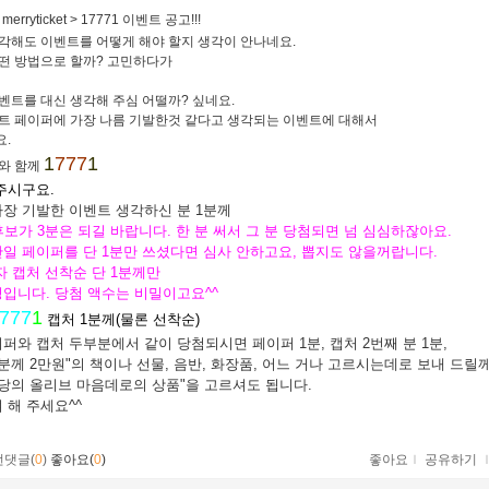
:
merryticket > 17771 이벤트 공고!!!
각해도 이벤트를 어떻게 해야 할지 생각이 안나네요.
떤 방법으로 할까? 고민하다가
벤트를 대신 생각해 주심 어떨까? 싶네요.
트 페이퍼에 가장 나름 기발한것 같다고 생각되는 이벤트에 대해서
.
1
777
1
와 함께
주시구요.
장 기발한 이벤트 생각하신 분 1분께
후보가 3분은 되길 바랍니다. 한 분 써서 그 분 당첨되면 넘 심심하잖아요.
일 페이퍼를 단 1분만 쓰셨다면 심사 안하고요, 뽑지도 않을꺼랍니다.
자 캡처 선착순
단 1분께만
입니다. 당첨 액수는 비밀이고요^^
777
1
캡처 1분께(물론 선착순)
퍼와 캡처 두부분에서 같이 당첨되시면 페이퍼 1분, 캡처 2번째 분 1분,
분께 2만원"의 책이나 선물, 음반, 화장품, 어느 거나 고르시는데로 보내 드릴께
당의 올리브 마음데로의 상품"을 고르셔도 됩니다.
 해 주세요^^
먼댓글(
0
)
좋아요(
0
)
좋아요
ｌ
공유하기