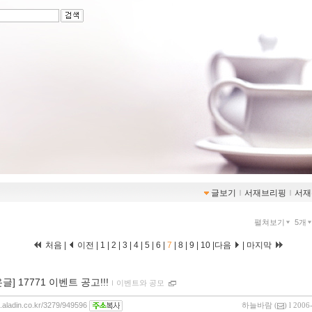
글보기
ｌ
서재브리핑
ｌ
서재
펼쳐보기
5개
처음
|
이전
|
1
|
2
|
3
|
4
|
5
|
6
|
7
|
8
|
9
|
10
|
다음
|
마지막
글] 17771 이벤트 공고!!!
ｌ
이벤트와 공모
g.aladin.co.kr/3279/949596
하늘바람
(
) l 2006