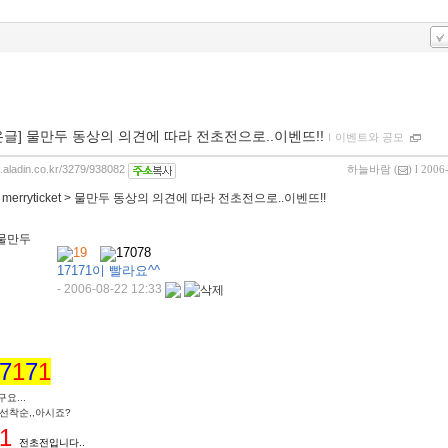
온글] 물만두 동상의 의견에 따라 전초전으로..이벤뜨!!
ｌ
이벤트와 공모
g.aladin.co.kr/3279/938082
하늘바람
(
) l 2006
:
merryticket > 물만두 동상의 의견에 따라 전초전으로..이벤뜨!!
대물만두
19
17078
17171이 빨라요^^
- 2006-08-22 12:33
7
1
7
1
요...
 선착순,,아시죠?
1
전초전입니다..