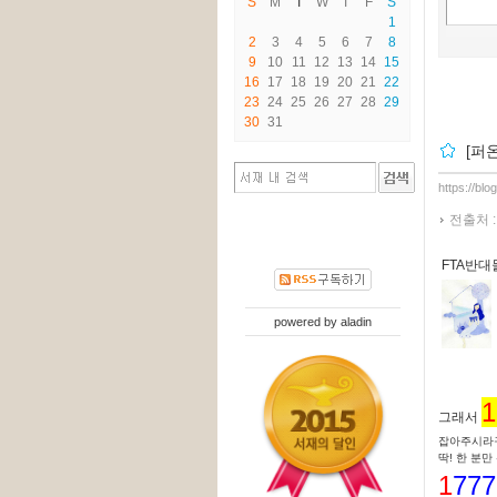
S
M
T
W
T
F
S
1
2
3
4
5
6
7
8
9
10
11
12
13
14
15
16
17
18
19
20
21
22
23
24
25
26
27
28
29
30
31
[퍼
https://blo
전출처 
FTA반
powered by
aladin
1
그래서
잡아주시라구
딱! 한 분만
1
777