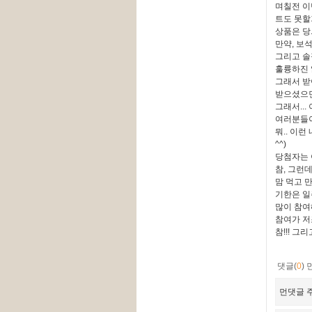
며칠전 이
트도 못할
상품은 당
만약, 보
그리고 솔
훌륭하진 않
그래서 받
받으셨으면
그래서..
여러분들이
뭐.. 이
^^)
당첨자는 
참, 그런
맘 먹고 
기한은 일
많이 참
참여가 저조
참!!! 
댓글(
0
)
먼댓글 주