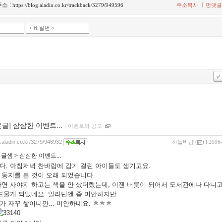
소 :
ㅣ
https://blog.aladin.co.kr/trackback/3279/949596
주소복사
먼댓글
온글] 삼삼한 이벤트...
ｌ
이벤트와 공모
g.aladin.co.kr/3279/946932
하늘바람
(
) l 2006
:
글샘 > 삼삼한 이벤트...
다. 아침저녁 찬바람에 감기 걸린 아이들도 생기고요.
 둥지를 튼 것이 오래 되었습니다.
면 사야지 하고는 책을 안 샀더랬는데, 이젠 버릇이 되어서 도서관에나 다니고
드물게 되었네요. 알라딘엔 좀 미안하지만...
 자꾸 쌓이니깐... 미안하네요. ㅎㅎㅎ
33140