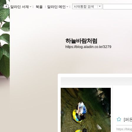
알라딘 서재
ｌ
북플
ｌ
알라딘 메인
ｌ
서재통합 검색
하늘바람처럼
https://blog.aladin.co.kr/3279
[퍼온
https://blo