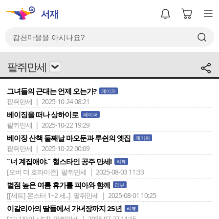
팥쥐만세
그녀들의 근대는 언제 오는가?
페이퍼
팥쥐만세 | 2025-10-24 08:21
베이징을 떠나 상하이로
페이퍼
팥쥐만세 | 2025-10-22 19:29
베이징 산책 둘째날 마오둔과 루쉰의 옛집
페이퍼
팥쥐만세 | 2025-10-22 00:09
˝너 계집애야.˝ 헐스타인 공주 만세!
리뷰
[오버 더 호라이즌]
팥쥐만세 | 2025-08-03 11:33
별점 높은 여름 휴가를 피아와 함께
리뷰
[[세트] 몬스터 1~2 세..]
팥쥐만세 | 2025-08-01 10:25
이갈리아의 딸들에서 가녀장까지 25년
리뷰
[가녀장의 시대]
팥쥐만세 | 2025-07-27 11:15