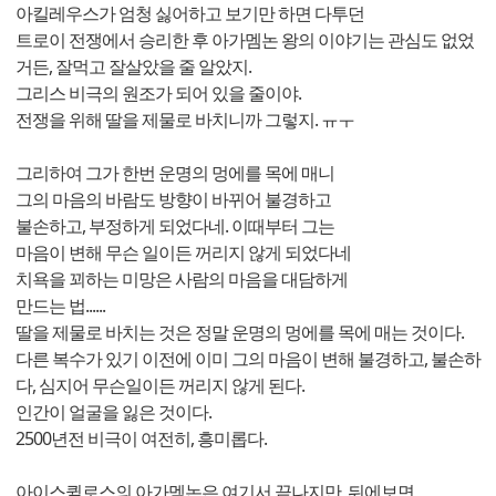
아킬레우스가 엄청 싫어하고 보기만 하면 다투던
트로이 전쟁에서 승리한 후 아가멤논 왕의 이야기는 관심도 없었
거든, 잘먹고 잘살았을 줄 알았지.
그리스 비극의 원조가 되어 있을 줄이야.
전쟁을 위해 딸을 제물로 바치니까 그렇지. ㅠㅜ
그리하여 그가 한번 운명의 멍에를 목에 매니
그의 마음의 바람도 방향이 바뀌어 불경하고
불손하고, 부정하게 되었다네. 이때부터 그는
마음이 변해 무슨 일이든 꺼리지 않게 되었다네
치욕을 꾀하는 미망은 사람의 마음을 대담하게
만드는 법......
딸을 제물로 바치는 것은 정말 운명의 멍에를 목에 매는 것이다.
다른 복수가 있기 이전에 이미 그의 마음이 변해 불경하고, 불손하
다, 심지어 무슨일이든 꺼리지 않게 된다.
인간이 얼굴을 잃은 것이다.
2500년전 비극이 여전히, 흥미롭다.
아이스퀼로스의 아가멤논은 여기서 끝나지만, 뒤에보면