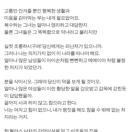
고통만 안겨줄 뿐인 행복한 생활과
미음을 갉아먹는 부는 내게 필요없어요.
복수하는 그녀는 얼마나 영리하고 대담한지
물론 그녀들은 그 똑똑함으로 악녀라고 불리지만
실컷 조롱하시구려! 당신에게는 피난처가 있으니까.
그러나 나는 의지가지 없이 이 나라를 떠나야 해요.
얼마나 많은 남성들이 아이손처럼 뻔뻔하고 메에이아 처럼 불쌍
한 처지가 되었던가.
분을 삭이시오. 그래야 당신이 덕을 보게 될 것이오.
얼마나 많은 여성들이 이런 황당한 말을 강요받고 감옥에 갇힌듯
이 답답했을까.
끝까지 사과 하지 않고, 참으라고 한다.
너는 여자고 힘이 없으니, 내가 뭔짓을 해도 참을 수 밖에 없는 처
지라는 거지.
한 헬라스 남자의 감언이설을 믿고 선조들의 집을