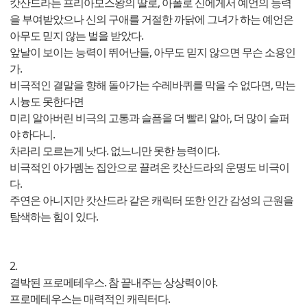
캇산드라는 프리아모스왕의 딸로, 아폴로 신에게서 예언의 능력
을 부여받았으나 신의 구애를 거절한 까닭에 그녀가 하는 예언은
아무도 믿지 않는 벌을 받았다.
앞날이 보이는 능력이 뛰어난들, 아무도 믿지 않으면 무슨 소용인
가.
비극적인 결말을 향해 돌아가는 수레바퀴를 막을 수 없다면, 막는
시늉도 못한다면
미리 알아버린 비극의 고통과 슬픔을 더 빨리 알아, 더 많이 슬퍼
야 하다니.
차라리 모르는게 낫다. 없느니만 못한 능력이다.
비극적인 아가멤논 집안으로 끌려온 캇산드라의 운명도 비극이
다.
주연은 아니지만 캇산드라 같은 캐릭터 또한 인간 감성의 근원을
탐색하는 힘이 있다.
2.
결박된 프로메테우스. 참 끝내주는 상상력이야.
프로메테우스는 매력적인 캐릭터다.