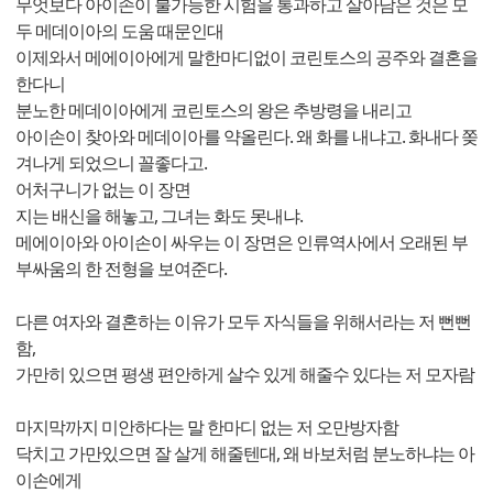
무엇보다 아이손이 불가능한 시험을 통과하고 살아남은 것은 모
두 메데이아의 도움 때문인대
이제와서 메에이아에게 말한마디없이 코린토스의 공주와 결혼을
한다니
분노한 메데이아에게 코린토스의 왕은 추방령을 내리고
아이손이 찾아와 메데이아를 약올린다. 왜 화를 내냐고. 화내다 쫒
겨나게 되었으니 꼴좋다고.
어처구니가 없는 이 장면
지는 배신을 해놓고, 그녀는 화도 못내냐.
메에이아와 아이손이 싸우는 이 장면은 인류역사에서 오래된 부
부싸움의 한 전형을 보여준다.
다른 여자와 결혼하는 이유가 모두 자식들을 위해서라는 저 뻔뻔
함,
가만히 있으면 평생 편안하게 살수 있게 해줄수 있다는 저 모자람
마지막까지 미안하다는 말 한마디 없는 저 오만방자함
닥치고 가만있으면 잘 살게 해줄텐대, 왜 바보처럼 분노하냐는 아
이손에게