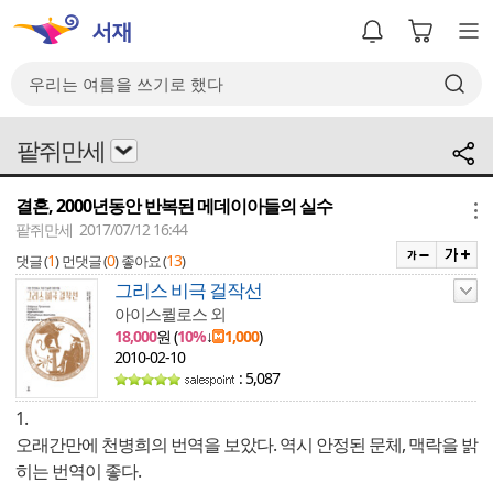
팥쥐만세
결혼, 2000년동안 반복된 메데이아들의 실수
메뉴
팥쥐만세 2017/07/12 16:44
1
0
13
댓글 (
)
먼댓글 (
)
좋아요 (
)
그리스 비극 걸작선
아이스퀼로스 외
18,000
원 (
10%
↓
1,000
)
2010-02-10
: 5,087
1.
오래간만에 천병희의 번역을 보았다. 역시 안정된 문체, 맥락을 밝
히는 번역이 좋다.