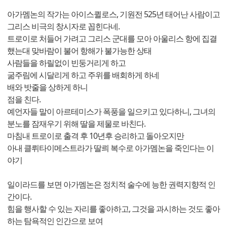
아가멤논의 작가는 아이스퀼로스, 기원전 525년 태어난 사람이고
그리스 비극의 창시자로 꼽힌다네.
트로이로 처들어 가려고 그리스 군대를 모아 아울리스 항에 집결
했는대 맞바람이 불어 항해가 불가능한 상태
사람들을 하릴없이 빈둥거리게 하고
굶주림에 시달리게 하고 주위를 배회하게 하네
배와 밧줄을 상하게 하니
점을 친다.
예언자들 말이 아르테미스가 폭풍을 일으키고 있다하니, 그녀의
분노를 잠재우기 위해 딸을 제물로 바친다.
마침내 트로이로 출격 후 10년후 승리하고 돌아오지만
아내 클뤼타이메스트라가 딸릐 복수로 아가멤논을 죽인다는 이
야기
일이라드를 보면 아가멤논은 정치적 술수에 능한 권력지향적 인
간이다.
힘을 행사할 수 있는 자리를 좋아하고, 그것을 과시하는 것도 좋아
하는 탐욕적인 인간으로 보여