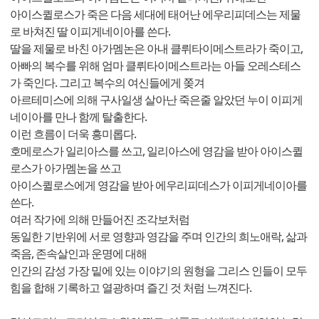
아이스퀼로스가 죽은 다음 세대에 태어난 에우리피데스는 제물
로 바쳐진 딸 이피게네이아를 쓴다.
딸을 제물로 바친 아가멤논은 아내 클뤼타이메스트라가 죽이고,
아빠의 복수를 위해 엄마 클뤼타이메스트라는 아들 오레스테스
가 죽인다. 그리고 복수의 여신들에게 쫒겨
아르테미스에 의해 구사일생 살아난 죽은줄 알았던 누이 이피게
네이아를 만나 함께 탈출한다.
이런 흐름이 더욱 흥미롭다.
호메로스가 일리아스를 쓰고, 일리아스에 영감을 받아 아이스퀼
로스가 아가멤논을 쓰고
아이스퀼로스에게 영감을 받아 에우리피데스가 이피게네이아를
쓴다.
여러 작가에 의해 만들어진 조각보처럼
동일한 기반위에 서로 영향과 영감을 주며 인간의 희노애락, 삶과
죽음, 존속살인과 운명에 대해
인간의 감성 가장 밑에 있는 이야기의 원형을 그리스 인들이 모두
힘을 합해 기록하고 열광하며 즐긴 것 처럼 느껴진다.