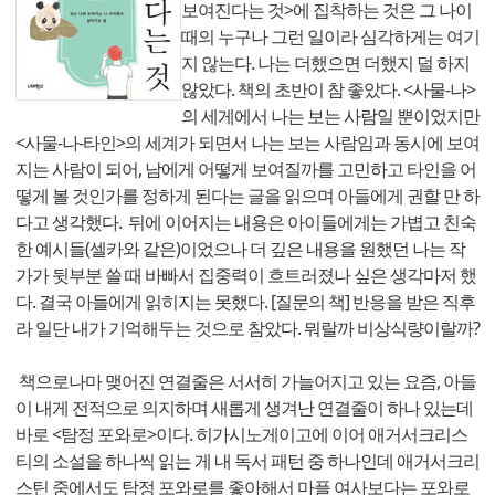
보여진다는 것>에 집착하는 것은 그 나이
때의 누구나 그런 일이라 심각하게는 여기
지 않는다. 나는 더했으면 더했지 덜 하지
않았다. 책의 초반이 참 좋았다. <사물-나>
의 세게에서 나는 보는 사람일 뿐이었지만
<사물-나-타인>의 세계가 되면서 나는 보는 사람임과 동시에 보여
지는 사람이 되어, 남에게 어떻게 보여질까를 고민하고 타인을 어
떻게 볼 것인가를 정하게 된다는 글을 읽으며 아들에게 권할 만 하
다고 생각했다. 뒤에 이어지는 내용은 아이들에게는 가볍고 친숙
한 예시들(셀카와 같은)이었으나 더 깊은 내용을 원했던 나는 작
가가 뒷부분 쓸 때 바빠서 집중력이 흐트러졌나 싶은 생각마저 했
다. 결국 아들에게 읽히지는 못했다. [질문의 책] 반응을 받은 직후
라 일단 내가 기억해두는 것으로 참았다. 뭐랄까 비상식량이랄까?
책으로나마 맺어진 연결줄은 서서히 가늘어지고 있는 요즘, 아들
이 내게 전적으로 의지하며 새롭게 생겨난 연결줄이 하나 있는데
바로 <탐정 포와로>이다. 히가시노게이고에 이어 애거서크리스
티의 소설을 하나씩 읽는 게 내 독서 패턴 중 하나인데 애거서크리
스틴 중에서도 탐정 포와로를 좋아해서 마플 여사보다는 포와로