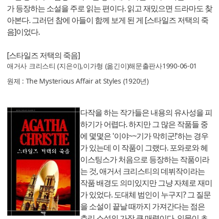
가 등장하는 소설을 주로 읽는 편이다. 읽고 재밌으면 드라마도 찾
아본다. 그러던 참에 아들이 함께 보게 된 게 [스타일즈 저택의 죽
음]이었다.
[스타일즈 저택의 죽음]
애거사 크리스티
(지은이),
이가형
(옮긴이)
해문출판사
1990-06-01
원제 : The Mysterious Affair at Styles (1920년)
다작을 하는 작가들은 내용의 유사성을 피
하기가 어렵다. 하지만 그 많은 작품들 중
에 몇몇은 '이야~~기가 막히군!'하는 경우
가 있는데 이 작품이 그랬다. 포와로와 헤
이스팅스가 처음으로 등장하는 작품이라
는 것, 애거서 크리스티의 데뷔작이라는
작품 배경도 의미있지만 그냥 자체로 재미
가 있었다. 도대체 범인이 누구지? 그 질문
을 소설이 끝날 때까지 가져간다는 점은
추리 소설의 가장 큰 매력이다. 인물이 초