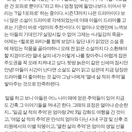
은 건 포와로 뿐이다."라고 하니 엄청 맘에 들었나보다. 이어서 우
리는 '1일 1포와로' 하는 중이다. 시즌13까지 나온 드라마이다 보
니 많은 소설이 드라마로 각색되었는데 이때 아들이 드라마를 고
르는 기준이 바로 <엄마의 추천>이다. 이 얼마나 오랜만에 느껴보
는 아들의 기대인가! 실망시킬 수 없어 그제는 <나일강의 죽음>
어제는 <힐로윈 파티>를 함께 보았다. 일단 내가 읽었던 소설 중
에 재밌는 작품을 골라야하니 오래 전 읽은 소설까지 다 소환해야
할 지경이다만 열네 살의 네가 이렇게 나를 찾아주니 어렵게 잡은
주도권을 꼭 오래 지켜내고 싶다. 뒷방 늙은이 같은 신세여 잠시만
안녕! 아들이 시간이 난다면 소설도 같이 읽고 싶은데 지금 당장은
드라마를 더 좋아하는 것 같아 그냥 너에게 '열네 살 적의 추억'을
쌓아주는 것으로 만족하련다.
말을 하고 보니 아들은 어느 나이 때에 얻은 추억들이 있어 지금
도 간혹 그 이야기들을 꺼내곤 한다. 그때의 표정은 얼마나 순순한
지... '일곱 살 적의 추억'은 엄마랑 2박 3일 강화도 여행을 간 것이
고, '여덟 살 적의 추억'은 만삭의 엄마와 다닌 시내 구경 및 산후 조
리원에서의 이별 악몽이고, '열한 살의 추억'은 엄마의 생일 선물