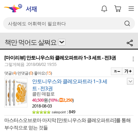
책만 먹어도 살쪄요
[마이리뷰] 안토니우스와 클레오파트라 1~3 세트 - 전3권
메뉴
그렇게혜윰 2018/08/02 19:55
4
0
15
댓글 (
)
먼댓글 (
)
좋아요 (
)
안토니우스와 클레오파트라 1~3 세
트 - 전3권
콜린 매컬로
40,500
원 (
10%
↓
2,250
)
2018-08-03
: 849
마스터스오브로마 마지막 [안토니우스와 클레오파트라]를 통해
부수적으로 얻는 것들