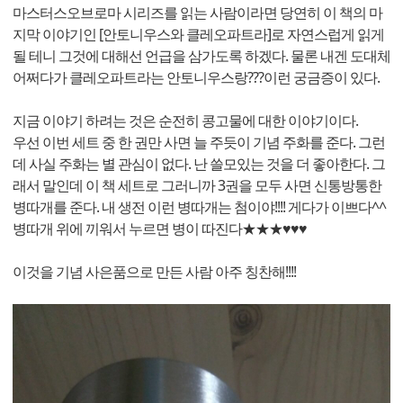
마스터스오브로마 시리즈를 읽는 사람이라면 당연히 이 책의 마
지막 이야기인 [안토니우스와 클레오파트라]로 자연스럽게 읽게
될 테니 그것에 대해선 언급을 삼가도록 하겠다. 물론 내겐 도대체
어쩌다가 클레오파트라는 안토니우스랑???이런 궁금증이 있다.
지금 이야기 하려는 것은 순전히 콩고물에 대한 이야기이다.
우선 이번 세트 중 한 권만 사면 늘 주듯이 기념 주화를 준다. 그런
데 사실 주화는 별 관심이 없다. 난 쓸모있는 것을 더 좋아한다. 그
래서 말인데 이 책 세트로 그러니까 3권을 모두 사면 신통방통한
병따개를 준다. 내 생전 이런 병따개는 첨이야!!!! 게다가 이쁘다^^
병따개 위에 끼워서 누르면 병이 따진다★★★♥♥♥
이것을 기념 사은품으로 만든 사람 아주 칭찬해!!!!