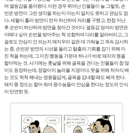
며 열등감을 품어왔다. 이런 경우 뛰어난 인물들이 늘 그렇듯, 손
빈은 방연이 그런 생각을 하는지 마는지 알지도 못하고 관심도 없
다. 세월이 흘러 방연이 먼저 하산하여 자리를 구했고, 한참 지난
후 손빈이 하산하여 방연을 찾아간 것이다. 열등감 덩어리 방연은
이때다 싶어 손빈을 받아주는 척 모함하여 다리를 잘라버리고, 그
걸로도 안심이 안 되는지 돼지우리 같은 데 가둬놓고 계속 감시하
는 중. 손빈은 방연의 시선을 돌리고 탈출의 기회를 잡기 위해 미
친 척을 하는데, 그 미친 행동들 가운데 하나가 바로 돼지의 똥을
핥아먹는 것. 사기에는 훗날을 위해 굴욕을 견디는 인물들이 참 많
이도 등장하는데, 정말이지 놀라울 지경이다. 뜻을 위해 처자식 베
는 것도 척척 해내는 영웅들답게, 굴욕을 감내할 때도 쎄게 한다.
돼지 똥 정도는 핥아 줘야 원수놈들이 안심을 한다는 정도의 인식
이 만연한 듯.