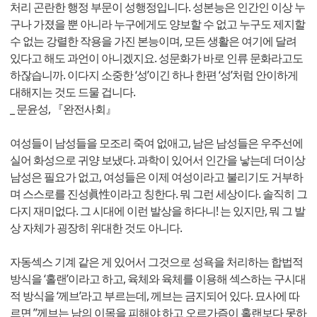
처리 곤란한 행정 부문이 성행정입니다. 성본능은 인간인 이상 누
구나 가졌을 뿐 아니라 누구에게도 양보할 수 없고 누구도 제지할
수 없는 강렬한 작용을 가진 본능이며, 모든 생활은 여기에 달려
있다고 해도 과언이 아니겠지요. 성문화가 바로 인류 문화라고도
하잖습니까. 이다지 소중한 ‘성’이긴 하나 한편 ‘성’처럼 안이하게
대해지는 것도 드물 겁니다.
_ 문윤성, 『완전사회』
여성들이 남성들을 모조리 죽여 없애고, 남은 남성들은 우주선에
실어 화성으로 귀양 보냈다. 과학이 있어서 인간을 낳는데 더이상
남성은 필요가 없고, 여성들은 이제 여성이라고 불리기도 거부하
며 스스로를 진성眞性이라고 칭한다. 뭐 그런 세상이다. 솔직히 그
다지 재미없다. 그 시대에 이런 발상을 하다니! 는 있지만, 뭐 그 발
상 자체가 굉장히 위대한 것도 아니다.
자동섹스 기계 같은 게 있어서 그것으로 성욕을 처리하는 합법적
방식을 ‘홀랜’이라고 하고, 육체와 육체를 이용해 섹스하는 구시대
적 방식을 ‘께브’라고 부르는데, 께브는 금지되어 있다. 묘사에 따
르면 ”께브는 남의 이목을 피해야 하고 오르가즘이 홀랜보다 못하