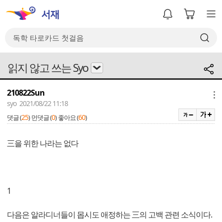
읽지 않고 쓰는 Syo
210822Sun
메뉴
syo 2021/08/22 11:18
25
0
60
댓글 (
)
먼댓글 (
)
좋아요 (
)
三을 위한 나라는 없다
1
다음은 알라디너들이 몹시도 애정하는 三의 고백 관련 소식이다.