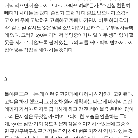
저녁 먹으면서 술 마시고 바로 자빠뜨려라”든가, “스킨십 천천히
빼다가 차이는 놈 많다. 손잡기 그런 거 다 필요 없으니까 스킵하
고 이번 주에 고백하면 고백하고 까페 나가면서 바로 허리 감아
라” 같은 말 같지도 않은 말을 조언이랍시고 해주는 유부남자들밖
에 없다. 그러면 syo는 이제 저 똥멍충이가 내일 아무 생각 없이 잘
못을 저지르지 않도록 쩔어 있는 그의 뇌를 꺼내 박박 빨아서 다시
집어넣는 작업을 해야 하는 것이다…….
3
돌아온 三은 나는 왜 이런 인간인가에 대해서 심각하게 고민했다.
고백을 하긴 했으나 그것조차 원래 계획과는 다르게 마지막 순간
에까지 가서야 던지듯 급박하게 하고 만 것. 테이블 맞은편에 앉아
나의 문제점은 무엇일까- 하며 고뇌에 찬 모습을 연출하는 三에
게, syo는 삼만 가지 정도의 문제점을 이야기해주었는데 그중 이
만 구천구백구십구 가지는 각각 삼만 번쯤 지적한 역사가 있는 것