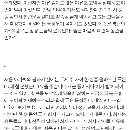
어제였다. 이런저런 이유 같지도 않은 이유로 고백을 실패하고 이
번이 벌써 여섯 번째 만남. 만약 여기서도 실패한다면 귀가 시 펑
펑 울면서 현관문을 열기로 약속을 굳게 약속하고 그는 고백을 하
러 출정했다. 바깥에는 폭풍우가 몰아치고 있었다. 이것은 복선인
가? 폭풍우는 펑펑 눈물의 은유인가? 슬픈 마음의 객관적 상관물
인가?
2
서울 아가씨와 썸타기 전에는 두세 주 가야 한 번쯤 올라오던 三은
(그때 참 편했는데) 요즘 주말마다 개근 중이시다(이거 밥 해먹이
는 것도 일이다). 보통 토요일에 약속이 잡히므로 금요일 늦은 밤
에 도어락 해제하는 소리와 함께 三은 등장한다. 내일 만나는갑
네? 어, 보기로 했다. 그러면 여기서부터 정신교육이 시작된다. 왜
냐하면 한 주 동안 三이 회사에서 크게 오염되기 때문이다. 회사는
유독물질이다. 정확히 말하면 회사가 아니라 회사 남자들이 유해
하다. 三네 회사에는 “처음 만나는 날부터 점심 먹고 까페 갔다가