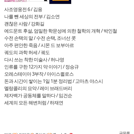
사조영웅전 6 / 김용
나를 뺀 세상의 전부 / 김소연
괜찮은 사람 / 강화길
에드문트 후설, 엄밀한 학문성에 의한 철학의 개혁 / 박인철
수전 손택의 말 / 수전 손택, 조너선 콧
아주 편안한 죽음 / 시몬 드 보부아르
궤도의 과학 허세 / 궤도
다시 쓰는 착한 미술사 / 허나영
인류를 구한 12가지 약 이야기 / 정승규
오레스테이아 3부작 / 아이스퀼로스
돈과 시간이 쌓이는 1일 1분 정리법 / 고마츠 야스시
멜랑콜리의 묘약 / 레이 브래드버리
제자백가 공동체를 말하다 / 임건순
세계의 모든 해변처럼 / 하재연
글목록