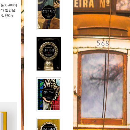
술가 400여
도가 없었을
 있었다).