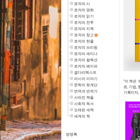
로쟈의 시
로쟈의 영화
로쟈의 읽기
로쟈의 전투
로쟈의 지젝
로쟈의 창고
로쟈의 한줄
로쟈의 브리핑
로쟈의 세미나
로쟈의 컬렉션
로쟈의 페이퍼
곁다리텍스트
러시아 이야기
"
이 책은 
문학의 뒷계단
료, 기법
번역과 번역가
기록이자,
사라진 책들
사회적 독서
오래된 새책
세계의 책
방명록