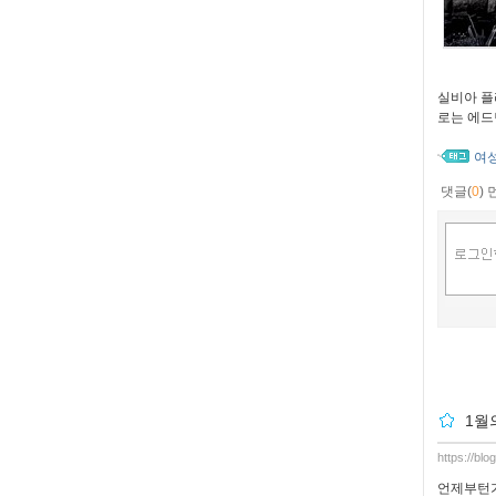
실비아 플
로는 에드
여
댓글(
0
)
1월
https://bl
언제부턴가