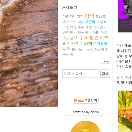
서재 태그
강의
가라타니고진
도스토
예프스키
러시아문학
로쟈
미
국문학
민주주의
번역서읽기
벤야민
세계문학
시사IN
이주
이주의발견
이주
의고전
의저자
이주의책
주간경향
여성 예술
지젝
톨스토이
프랑스문학
한
에 나왔던
국문학
같이 볼 
(여성을 
다(친숙해
영국 여성
도 몇 사
powered by
aladin