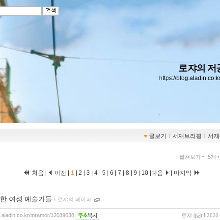
로쟈의 저
https://blog.aladin.co.
글보기
ｌ
서재브리핑
ｌ
서재
펼쳐보기
5개
처음 |
이전 |
1
|
2
|
3
|
4
|
5
|
6
|
7
|
8
|
9
|
10
|
다음
|
마지막
한 여성 예술가들
ｌ
로쟈의 페이퍼
og.aladin.co.kr/mramor/12039638
로쟈
(
) l 2020