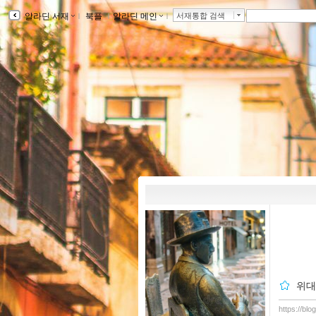
알라딘 서재
ｌ
북플
ｌ
알라딘 메인
ｌ
서재통합 검색
위대
https://bl