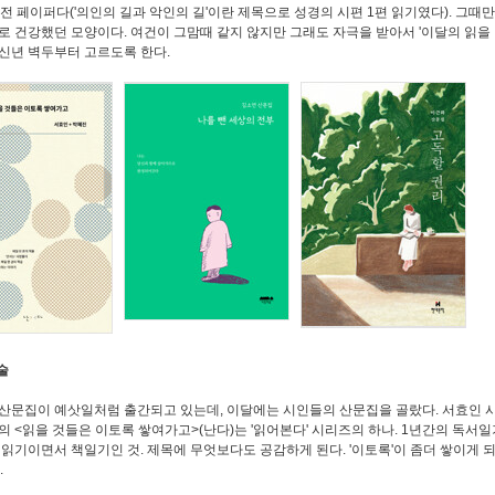
년전 페이퍼다('의인의 길과 악인의 길'이란 제목으로 성경의 시편 1편 읽기였다). 그때만
로 건강했던 모양이다. 여건이 그맘때 같지 않지만 그래도 자극을 받아서 '이달의 읽을 
신년 벽두부터 고르도록 한다.
예술
산문집이 예삿일처럼 출간되고 있는데, 이달에는 시인들의 산문집을 골랐다. 서효인 
의 <읽을 것들은 이토록 쌓여가고>(난다)는 '읽어본다' 시리즈의 하나. 1년간의 독서
책읽기이면서 책일기인 것. 제목에 무엇보다도 공감하게 된다. '이토록'이 좀더 쌓이게 되
.