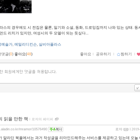
라스의 경우에도 시 전집은 물론, 일기와 소설, 동화, 드로잉집까지 나와 있는 상태. 
먼드 리치가 있지만, 여성시의 두 모델이 되는 듯싶다...
성예술가
에밀리디킨슨
실비아플라스
,
,
먼댓글(
0
)
좋아요(
48
)
좋아요
ｌ
공유하기
ｌ
찜하기
ｌ
의 읽을 만한 책
ｌ
로쟈의 페이퍼
og.aladin.co.kr/mramor/10576490
로쟈
(
) l 2019
 알라딘 북플에서는 과거 작성글을 리마인드해주는 서비스를 제공하고 있는데 오늘