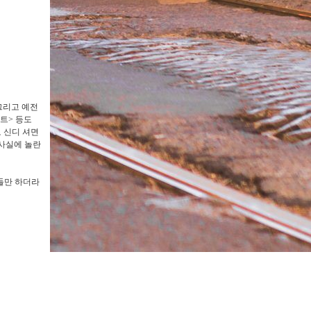
그리고 예전
트> 등도
로 신디 셔면
 사실에 놀란
들만 하더라