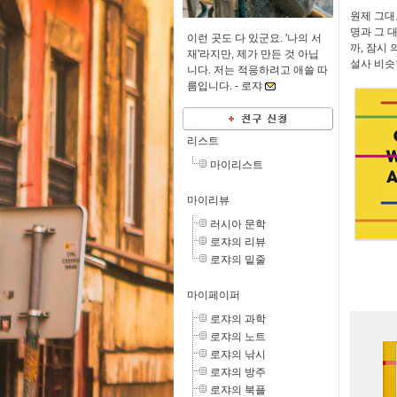
원제 그대
명과 그 
이런 곳도 다 있군요. '나의 서
까, 잠시
재'라지만, 제가 만든 것 아닙
설사 비슷
니다. 저는 적응하려고 애쓸 따
름입니다. -
로쟈
리스트
마이리스트
마이리뷰
러시아 문학
로쟈의 리뷰
로쟈의 밑줄
마이페이퍼
로쟈의 과학
로쟈의 노트
로쟈의 낚시
로쟈의 방주
로쟈의 북플