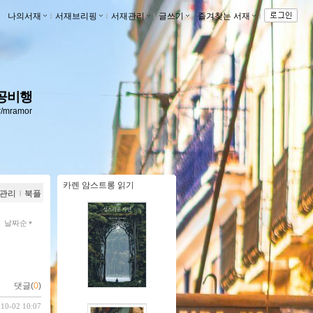
나의서재
ｌ
서재브리핑
ｌ
서재관리
ｌ
글쓰기
ｌ
즐겨찾는 서재
ｌ
공비행
kr/mramor
카렌 암스트롱 읽기
관리
ｌ
북플
날짜순
댓글(
0
)
-10-02 10:07