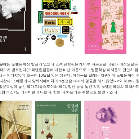
올해는 노벨문학상 발표가 없었다. 스웨덴한림원의 미투 파문으로 이월돼 예정으로는
작가가 발표된다(스웨덴한림원에 대한 비난 여론으로 노벨문학상 폐지론도 만만치 않다
는 예기치않게 조용한 10월을 맞은 셈인데, 아쉬움을 달래는 차원인지 노벨문학상 
나왔다. 스베틀라나 알렉시예비치의 <전쟁은 여자의 얼굴을 하지 않았다>와 헤르타 뮐
노벨문학상이 놓친 작가로(톨스토이와 하디, 입센 등을 놓친 것이 노벨문학상의 흑역사다
인형의 집>도 리커버판이 나왔다. 한번 더 봐달라는 주문으로 보면 되겠다.