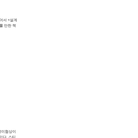
어서 <설계
룰 만한 책
 북미협상이
있다. 스티