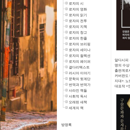
로쟈의 시
로쟈의 영화
로쟈의 읽기
로쟈의 전투
로쟈의 지젝
로쟈의 창고
로쟈의 한줄
로쟈의 브리핑
로쟈의 세미나
로쟈의 컬렉션
알다시피 
로쟈의 페이퍼
명의 수상
곁다리텍스트
출판계로서
러시아 이야기
커버판도 
문학의 뒷계단
지대>. 
번역과 번역가
대표작 <
사라진 책들
사회적 독서
오래된 새책
세계의 책
방명록