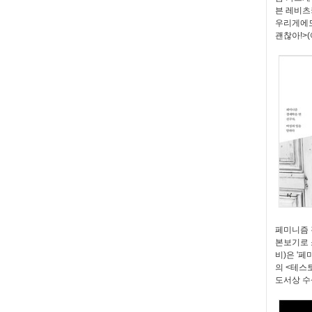
븐 레비츠
우리게에도
괜찮아!>
페미니즘 
본보기로 
비)은 '
의 <테스
도서상 수