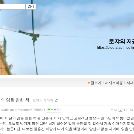
로쟈의 저
https://blog.aladin.co.
글보기
ｌ
서재브리핑
ｌ
서재
월의 읽을 만한 책
ｌ
로쟈의 페이퍼
og.aladin.co.kr/mramor/10399841
로쟈
(
) l 2018
순에 '이달의 읽을 만한 책'을 고른다. 어제 맘먹고 고르려고 했으나 알라딘이 먹통이었던
는데, 오늘도 넘기게 되면 10년 넘게 끌어온 일이 중단될 것 같아서 계속 이어가기로 했
어드는군). 단, 나로선 열흘간 바깥에 나가 있을 예정이라 '당신이 없는 사이에' 읽을 만