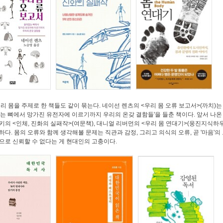
우리 몸을 주제로 한 책들도 같이 묶는다. 네이선 렌츠의 <우리 몸 오류 보고서>(까치)는
는 뼈에서 망가진 유전자에 이르기까지 우리의 온갖 결함들'을 들춘 책이다. 앞서 나
키의 <인체, 진화의 실패작>(여문책), 대니얼 리버먼의 <우리 몸 연대기>(웅진지식하
하다. 몸의 오류와 함께 생각해볼 문제는 직관과 감정, 그리고 의식의 오류, 곧 '마음'의 
으로 신뢰할 수 없다는 게 현대인의 고충이다.