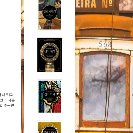
행나무)과
아민의 다른
 덜 주목받