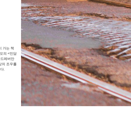
 가는 책
야오의 <민담
겐 드레버만
상의 조우를
다.