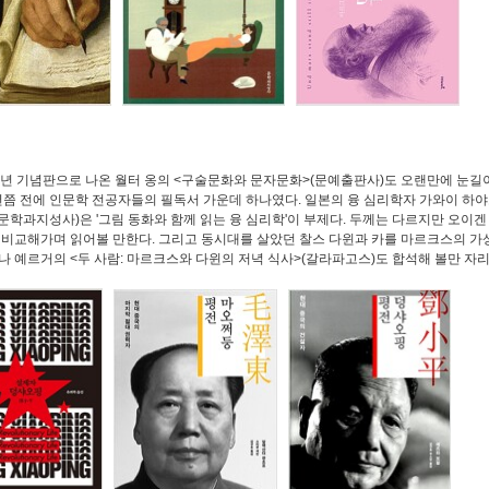
주년 기념판으로 나온 월터 옹의 <구술문화와 문자문화>(문예출판사)도 오랜만에 눈길이
0년쯤 전에 인문학 전공자들의 필독서 가운데 하나였다. 일본의 융 심리학자 가와이 하
(문학과지성사)은 '그림 동화와 함께 읽는 융 심리학'이 부제다. 두께는 다르지만 오이
 비교해가며 읽어볼 만한다. 그리고 동시대를 살았던 찰스
다윈과 카를 마르크스의 가
나 예르거의 <두 사람: 마르크스와 다윈의 저녁
식사>(갈라파고스)도 합석해 볼만 자리