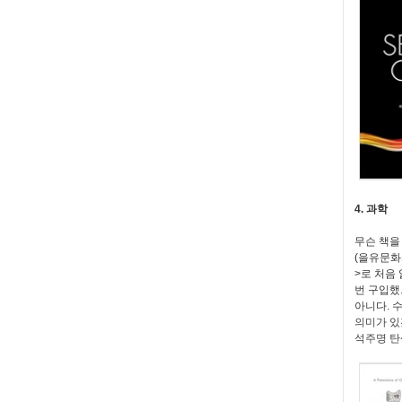
4. 과학
무슨 책을
(을유문화
>로 처음
번 구입했
아니다. 
의미가 있
석주명 탄