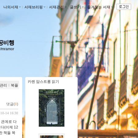
나의서재
ｌ
서재브리핑
ｌ
서재관리
ｌ
글쓰기
ｌ
즐겨찾는 서재
ｌ
공비행
kr/mramor
카렌 암스트롱 읽기
관리
ｌ
북플
댓글(
8
)
-10-14 16:30
 관계로 다
다(이제 12
한 책들 목