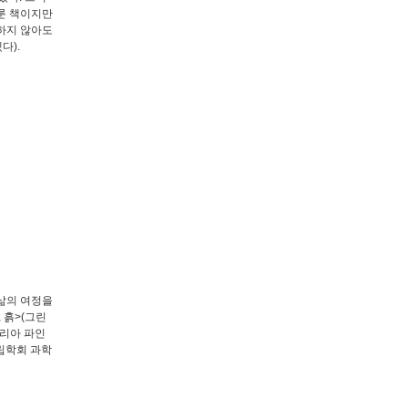
룬 책이지만
하지 않아도
다).
삶의 여정을
 흙>(그린
델리아 파인
왕립학회 과학