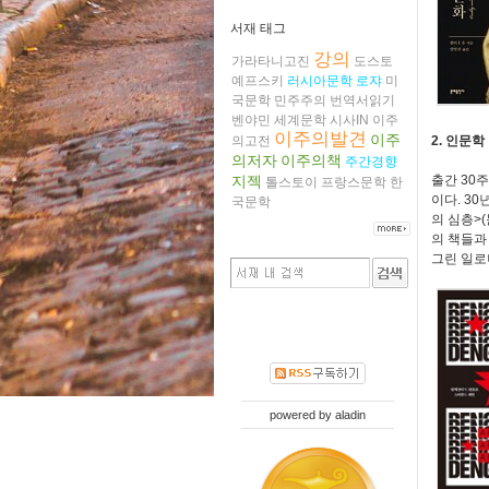
서재 태그
강의
가라타니고진
도스토
예프스키
러시아문학
로쟈
미
국문학
민주주의
번역서읽기
벤야민
세계문학
시사IN
이주
이주의발견
이주
의고전
2. 인문학
의저자
이주의책
주간경향
지젝
출간 30
톨스토이
프랑스문학
한
이다. 3
국문학
의 심층>
의 책들과
그린 일로
powered by
aladin