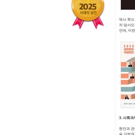
역사 쪽으
자 덩샤오
인데, 이
3. 사회과
현안과 관
숨 가쁘게