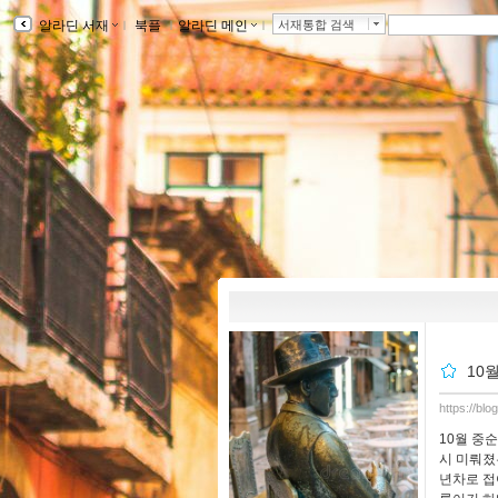
알라딘 서재
ｌ
북플
ｌ
알라딘 메인
ｌ
서재통합 검색
10
https://bl
10월 중
시 미뤄졌
년차로 접