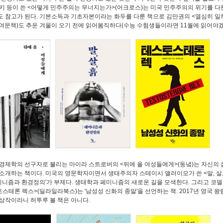
키 등이 쓴 <어떻게 민주주의는 무너지는가>(어크로스)는 미국 민주주의의 위기를 다
 참고가 된다. 기본소득과 기초자본이라는 화두를 다룬 책으로 김만권의 <열심히 일
(여문책)도 추운 겨울이 오기 전에 읽어봄직하다(수능 수험생들이라면 11월에 읽어야겠
경제학의 선구자로 불리는 마이라 스트로버의 <뒤에 올 여성들에게>(동녘)는 자신의 
소개하는 책이다. 미국의 영문학자이면서 생태주의자 스테이시 앨러이모가 쓴 <말, 살,
페미니즘과 환경정의'가 부제다. 생태학과 페미니즘의 새로운 길을 모색한다. 그리고 코
토스테론 렉스>(딜라일라북스)는 '남성성 신화의 종말'을 선언하는 책. 2017년 영국 
상작이라니 허투루 볼 책은 아니다.