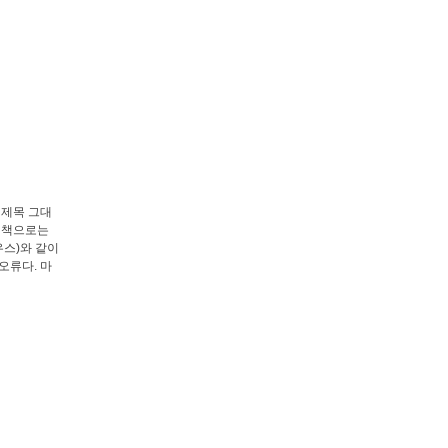
 제목 그대
온 책으로는
우스)와 같이
오류다. 마