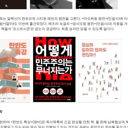
로는 알렉산더 판초프와 스티븐 레빈의 평전을 고른다. <마오쩌둥 평전>(민음사)에 이
핑>(알마)도 이번에 출간되었다. 에즈라 보걸의 <덩샤오핑 평전>(민음사)과 자웅을 겨
런 책들의 '포스트시즌'은 없는지 궁금하다. 최종 승자만 읽을 수 있도록 말이다.
학
련하여 <한번도 특강>(창비)은 독서목록에 긴급 편성할 만한 책. 올 한해 남북협상과
 진행되고 있는 터라 무슨 일이 진행되고 있는 것인지 과제는 무엇인지 짚어볼 필요가 