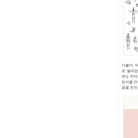
더불어, 
로 '
쓸데없
엔도 히데
읽어볼 만
음을 전적