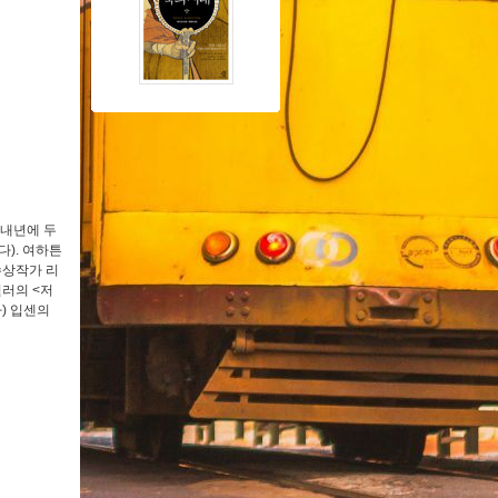
 내년에 두
). 여하튼
수상작가 리
러의 <저
) 입센의