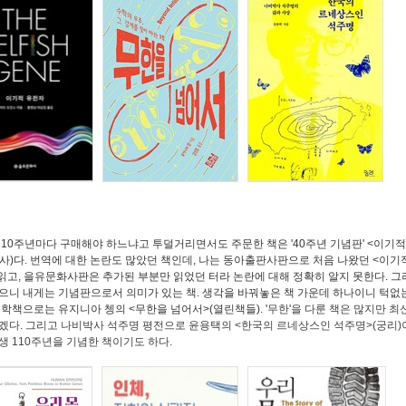
 10주년마다 구매해야 하느냐고 투덜거리면서도 주문한 책은 '40주년 기념판' <이기적
사)다. 번역에 대한 논란도 많았던 책인데, 나는 동아출판사판으로 처음 나왔던 <이기
 읽고, 을유문화사판은 추가된 부분만 읽었던 터라 논란에 대해 정확히 알지 못한다. 
으니 내게는 기념판으로서 의미가 있는 책. 생각을 바꿔놓은 책 가운데 하나이니 턱없
수학책으로는 유지니아 쳉의 <무한을 넘어서>(열린책들). '
무한'을 다룬 책은 많지만 
겠다. 그리고 나비박사 석주명 평전으로 윤용택의 <한국의 르네상스인 석주명>(궁리)
생 110주년을 기념한 책이기도 하다.