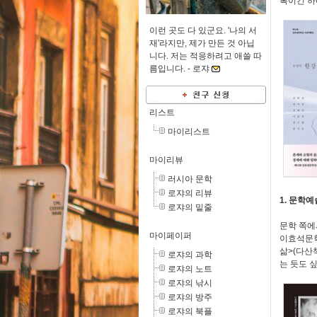
록이긴 하
이런 곳도 다 있군요. '나의 서
재'라지만, 제가 만든 것 아닙
니다. 저는 적응하려고 애쓸 따
름입니다. -
로쟈
리스트
마이리스트
마이리뷰
러시아 문학
로쟈의 리뷰
1. 문학예
로쟈의 밑줄
문학 쪽에
마이페이퍼
이효석문학
삶>(다산
로쟈의 과학
는 듯도 
로쟈의 노트
로쟈의 낚시
로쟈의 방주
로쟈의 북플