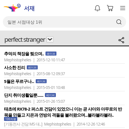
perfect stranger
추억의 책장을 찢으며..
페이퍼
Mephistopheles | 2015-12-10 11:47
사소한 진리
페이퍼
Mephistopheles | 2015-08-12 09:37
5월은 푸르구나...
페이퍼
Mephistopheles | 2015-05-01 10:48
단지 취미생활일뿐.......
페이퍼
Mephistopheles | 2015-01-26 15:07
태초에 RX78-2 퍼스트 건담이 있었으니 이는 곧 샤아와 아무로의 반
목을 만들고 지온과 연방의 격돌을 불러왔으며...블라블라블라..
100자평
[기동전사 건담 MS 대..]
Mephistopheles | 2014-12-26 12:46