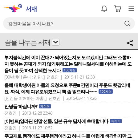
꿈을 나누는 서재
부지불식간에 이미 꼰대가 되어있는지도 모르겠지만 그래도 소통하
지 못하는 꼰대가 되지 않기위해또는 밀레니얼세대를 이해하는데 도
움이 될 듯 하여 선택한 도시다
100자평
[90년생이 온다 : 간단..]
전호인 | 2019-11-21 12:38
올해 대학생이된 아들의 요청으로 주문!!! 간만이라 주문도 헷갈리네
요. 짜식, 이제 여유로워졌으니 책 좀 읽으려나~~~
100자평
[인간을 이해하는 아홉..]
전호인 | 2015-03-11 17:26
안녕들 하십니까?
페이퍼
전호인 | 2013-12-28 23:48
[이벤트]알라딘 연말 선물, 일본 규슈 답사에 초대합니다
페이퍼
전호인 | 2013-11-27 10:52
주교재로 행정에도 재무행정이라고 하니 다들 어렵게 생각하지만 그