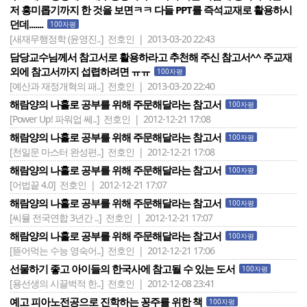
저 흥미롭기까지 한 것을 보면ㅋㅋ 다들 PPT를 즉석교재로 활용하시
던데.......
100자평
[새재무행정학 (윤영진..]
전호인 | 2013-03-20 22:43
담당교수님께서 참고서로 활용하라고 추천해 주신 참고서^^ 주교재
외에 참고서까지 섭렵하려면 ㅠㅠ
100자평
[예산과 재정개혁의 패..]
전호인 | 2013-03-20 22:40
해람양의 나홀로 공부를 위해 주문해달라는 참고서
100자평
[Power Up! 파워업 쎄..]
전호인 | 2012-12-21 17:08
해람양의 나홀로 공부를 위해 주문해달라는 참고서
100자평
[천일문 마스터 완성편..]
전호인 | 2012-12-21 17:08
해람양의 나홀로 공부를 위해 주문해달라는 참고서
100자평
[어법끝 4.0]
전호인 | 2012-12-21 17:07
해람양의 나홀로 공부를 위해 주문해달라는 참고서
100자평
[씨뮬 전국연합 3년간 ..]
전호인 | 2012-12-21 17:07
해람양의 나홀로 공부를 위해 주문해달라는 참고서
100자평
[뜯어먹는 수능 영숙어..]
전호인 | 2012-12-21 17:06
선물하기 좋고 아이들의 한국사에 참고될 수 있는 도서
100자평
[용선생의 시끌벅적 한..]
전호인 | 2012-12-08 23:41
예고 피아노전공으로 진학하는 꽁주를 위한 책
100자평