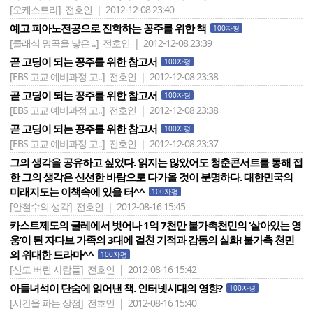
[오케스트라]
전호인 | 2012-12-08 23:40
예고 피아노전공으로 진학하는 꽁주를 위한 책
100자평
[클래식 명곡을 낳은 ..]
전호인 | 2012-12-08 23:39
곧 고딩이 되는 꽁주를 위한 참고서
100자평
[EBS 고교 예비과정 고..]
전호인 | 2012-12-08 23:38
곧 고딩이 되는 꽁주를 위한 참고서
100자평
[EBS 고교 예비과정 고..]
전호인 | 2012-12-08 23:38
곧 고딩이 되는 꽁주를 위한 참고서
100자평
[EBS 고교 예비과정 고..]
전호인 | 2012-12-08 23:37
그의 생각을 공유하고 싶었다. 읽지는 않았어도 청춘콘서트를 통해 접
한 그의 생각은 신선한 바람으로 다가올 것이 분명하다. 대한민국의
미래지도는 이책속에 있을 터^^
100자평
[안철수의 생각]
전호인 | 2012-08-16 15:45
카스트제도의 굴레에서 벗어나 1억 7천만 불가촉천민의 ‘살아있는 영
웅’이 된 자다브 가족의 3대에 걸친 기적과 감동의 실화! 불가촉 천민
의 위대한 드라마^^
100자평
[신도 버린 사람들]
전호인 | 2012-08-16 15:42
아들녀석이 단숨에 읽어낸 책. 인터넷시대의 영향?
100자평
[시간을 파는 상점]
전호인 | 2012-08-16 15:40