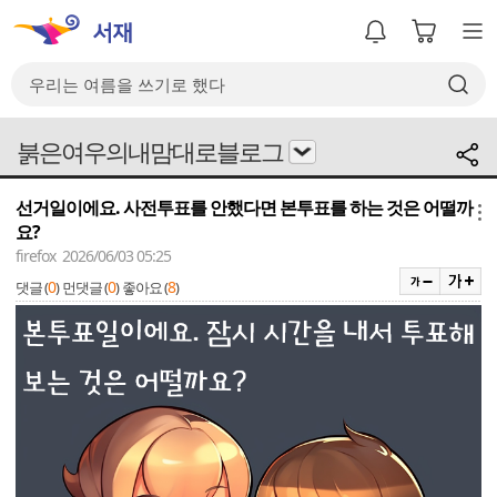
붉은여우의내맘대로블로그
선거일이에요. 사전투표를 안했다면 본투표를 하는 것은 어떨까
메뉴
요?
firefox 2026/06/03 05:25
0
0
8
댓글 (
)
먼댓글 (
)
좋아요 (
)