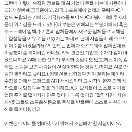
그런데 이렇게 수집된 정보를 왜 AI 기업이 돈을 버는데 사용하나
요? 가 첫번째 궁금증이고, 결국 소프트웨어 업체의 폭락은 AI 기
업도 포함되는 거에요. 미국뉴스를 보니까 AI 버블에 대해 투자자
들이 위기감을 느끼고 있다(이 부분은 이해되는 부분이에요) 혹은
소프트웨어 업체가 기존의 업체들에서 새로운 업체들로 교체될
위험성등을 이유로 들고 있기는 하네요. 근데 사람들이 왜 소프트
웨어주를 버렸을까요? AI 만드는 업체가 소프트웨어 업체인데요.
이상황이 좀 특이하긴 하네요. AI와 관련된 기업도 주가가 같이 빠
졌으니까요. AI에 관한 신뢰가 부족한 것일수도 있고(저는 이쪽 같
아요. 스팀을 보면 사람들이 AI 싫어한다는 것을 느껴져요. AI로 만
들면 퀄리티도 낮아요.), 정말 AI를 신뢰했다면 이 결과는 데이터
수집을 당해서 그것으로 AI가 서비스하면 그 시장이 완전 경쟁 시
장으로 내밀렸다는 것을 의미해요. AI 개발자들이 스스로 자기들
업종 주가를 떨어지게 만든 것이나 다름 없어요. '말하자면~ 자승
자박!' 그들도 스톡옵션등으로 주식을 받을텐데 스스로 자신의 자
산을 줄여버렸어요.
어쨌든 데이터를 안빼앗기기 위해서 조심해야 할 시점이에요.