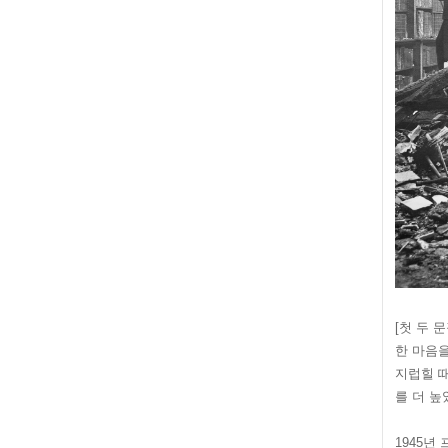
[첫 두 
한 마음을
지럽힐 
를 더 높였
1945년