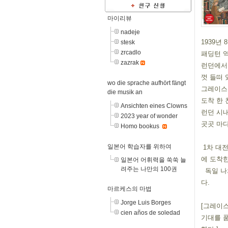
마이리뷰
nadeje
1939년
stesk
zrcadlo
패딩턴 역
zazrak
런던에서 
껏 들떠 
wo die sprache aufhört fängt
그레이스
die musik an
도착 한 
Ansichten eines Clowns
런던 시내
2023 year of wonder
곳곳 마다
Homo bookus
일본어 학습자를 위하여
 1차 대전 참전으로 남편을 잃고 외동아들과 함께 살고 있는 엄마의 지인 웨더포드 아주머니의 집
에 도착한
일본어 어휘력을 쑥쑥 늘
려주는 나만의 100권
  독일 나치군의 폭격이 임박해 질 시점에 그레이스는 방공호 바로 입구에 위치한 서점에 찾아 간
다.
마르케스의 마법
Jorge Luis Borges
[그레이스
cien años de soledad
기대를 품