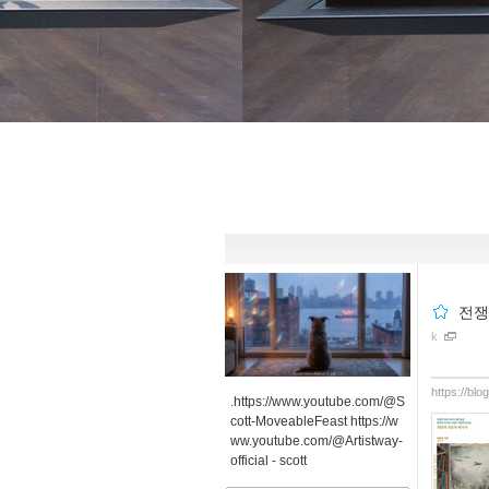
전쟁
k
https://bl
.https://www.youtube.com/@S
cott-MoveableFeast https://w
ww.youtube.com/@Artistway-
official -
scott