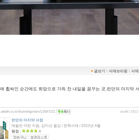
글보기
ｌ
서재브리핑
ｌ
서재
에 휩싸인 순간에도 희망으로 가득 찬 내일을 꿈꾸는 곳,런던의 마지막 
og.aladin.co.kr/bunningyears/13587211
scott
l 2022
런던의 마지막 서점
매들린 마틴 지음, 김미선 옮김 / 문학서재 / 2022년 4월
평점 :