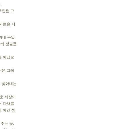
.
주인은 그
 커튼을 서
침내 독일
함께 생필품
을 헤집으
슨은 그레
 찾아내는 
운 세상이 
서 다채롭
게 하면 성
는 곳, 