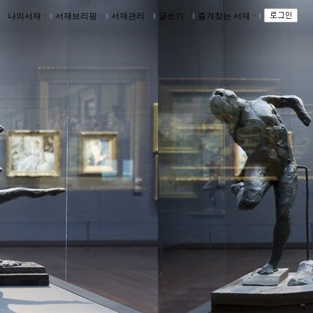
나의서재
ｌ
서재브리핑
ｌ
서재관리
ｌ
글쓰기
ｌ
즐겨찾는 서재
ｌ