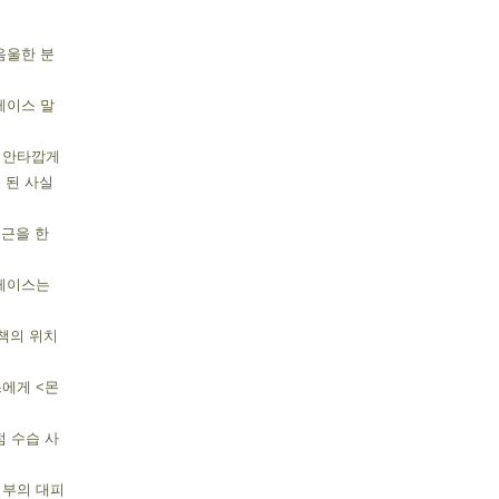
음울한 분
레이스 말
 안타깝게 
 된 사실
근을 한 
레이스는 
책의 위치
에게 <몬
점 수습 사
부의 대피 