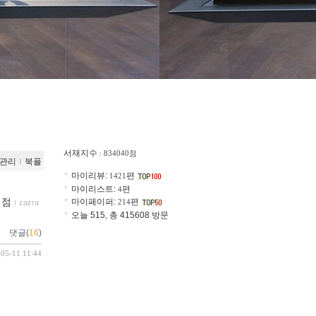
서재지수
: 834040점
관리
ｌ
북플
마이리뷰:
편
1421
마이리스트:
편
4
서점
마이페이퍼:
편
214
ｌ
zazra
오늘 515, 총 415608 방문
댓글(
16
)
-05-11 11:44