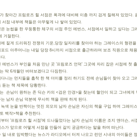
 찾아간 프림로즈 힐 서점은 폭격에 대비해 이층 까지 검게 칠해져 있었다. 
 서점 내부에 책들은 아무렇게 나 쌓여 있었다.
은 눈썹을 한 우둥퉁한 체구의 서점 주인 에번스, 서점에서 일하고 싶다는 그
에 거절한다.
체에 짙게 드리워진 전쟁의 기운,당장 일자리를 찾아야 하는 그레이스의 형편을
더포드 아주머니는 내일 당장 8시까지 서점으로 출근하라며 보조 직원으로 채용
다.
 에번스가 부인을 처음 만난 곳 '프림로즈 언덕' 그곳에 자리 잡은 서점에 첫 출
는 딱 6개월만 버텨보겠다고 다짐한다.
다니는 먼지들을 흡착 한 책 더미를 정리 하기도 전에 손님들이 찾아 오고 그
 듣는 책 제목에 당황한다.
  손님이 원하는 존 딕슨 카의 <검은 안경>을 찾는데 혈안이 되고 그녀에게 
는 남자 손님 덕분에 무사히 책을 판매 하게 된다.
 녹색 눈을 반짝이는 멋진 외모의 남자 손님은 자신의 책을 구입 하며 그레이스
토 백작>책을 추천한다.
부터 '프림로즈 힐 서점'에 드나들었다는 남자 손님의 이름은 조지 앤더슨, 서
이스가 앞으로 어떻게 서점을 만들어 갈지 궁금하다는 말을 하며 떠난다.
 일 내로 임박했다는 뉴스가 라디오에서 터져 나오고 런던 시내의 아이들은 정