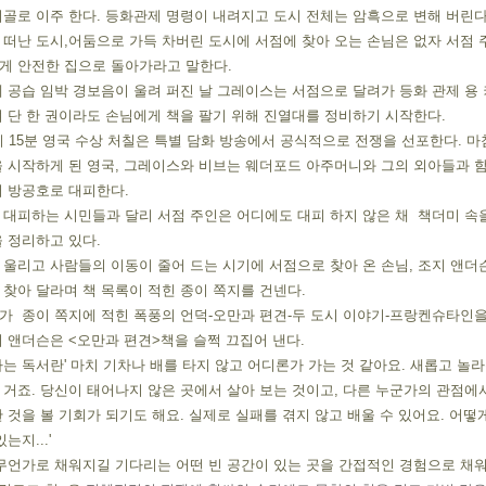
골로 이주 한다. 등화관제 명령이 내려지고 도시 전체는 암흑으로 변해 버린다
떠난 도시,어둠으로 가득 차버린 도시에 서점에 찾아 오는 손님은 없자 서점 
게 안전한 집으로 돌아가라고 말한다.
 공습 임박 경보음이 울려 퍼진 날 그레이스는 서점으로 달려가 등화 관제 용
 단 한 권이라도 손님에게 책을 팔기 위해 진열대를 정비하기 시작한다.
시 15분 영국 수상 처칠은 특별 담화 방송에서 공식적으로 전쟁을 선포한다. 마
을 시작하게 된 영국, 그레이스와 비브는 웨더포드 아주머니와 그의 외아들과 
서 방공호로 대피한다.
대피하는 시민들과 달리 서점 주인은 어디에도 대피 하지 않은 채  책더미 속
 정리하고 있다.
울리고 사람들의 이동이 줄어 드는 시기에 서점으로 찾아 온 손님, 조지 앤더
찾아 달라며 책 목록이 적힌 종이 쪽지를 건넨다.
  종이 쪽지에 적힌 폭풍의 언덕-오만과 편견-두 도시 이야기-프랑켄슈타인을
 앤더슨은 <오만과 편견>책을 슬쩍 끄집어 낸다.
는 독서란' 마치 기차나 배를 타지 않고 어디론가 가는 것 같아요. 새롭고 놀라
거죠. 당신이 태어나지 않은 곳에서 살아 보는 것이고, 다른 누군가의 관점에
 것을 볼 기회가 되기도 해요. 실제로 실패를 겪지 않고 배울 수 있어요. 어떻
는지...'
무언가로 채워지길 기다리는 어떤 빈 공간이 있는 곳을 간접적인 경험으로 채워주