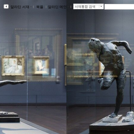
알라딘 서재
ｌ
북플
ｌ
알라딘 메인
ｌ
서재통합 검색