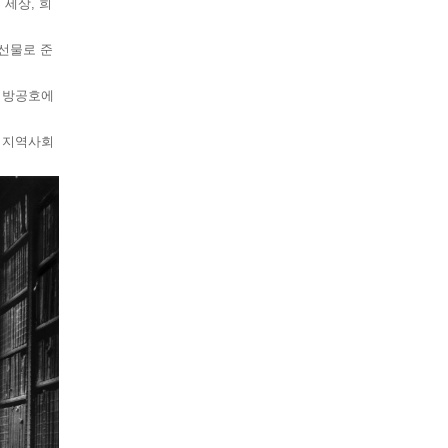
세상, 희
선물로 준
 방공호에
 지역사회