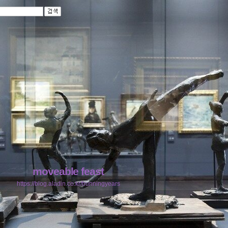
moveable feast
https://blog.aladin.co.kr/bunningyears