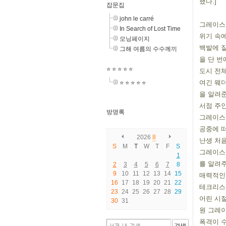
했다.]
잡문집
john le carré
그레이스가
In Search of Lost Time
위기 속에
모닝페이지
백발에 짙
그해 여름의 수수께끼
을 단 번
⭐️ ⭐️ ⭐️ ⭐️ ⭐️
도시 전
여긴 웨
⭐️ ⭐️ ⭐️ ⭐️ ⭐️
을 알려준
서점 주인
방명록
그레이스
공중에 떠
2026
8
난생 처음
S
M
T
W
T
F
S
그레이스는
1
를 알려주
2
3
4
5
6
7
8
9
10
11
12
13
14
15
매력적인
16
17
18
19
20
21
22
테크리스
23
24
25
26
27
28
29
어린 시절
30
31
원 그레
폭격이 수