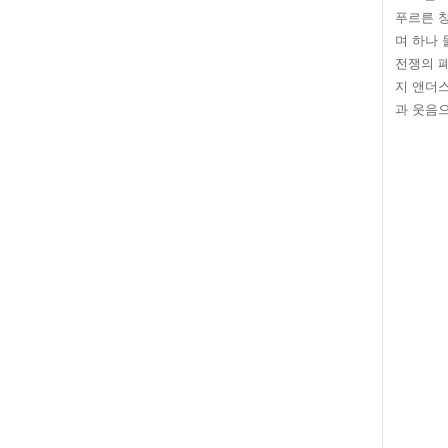
푸르른 창
며 하나 
전쟁의 폐
지 앤더
과 웃음으