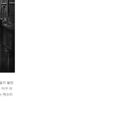
렸을까 불편
 마구 어
는 목소리