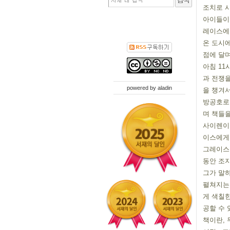
조치로 시
아이들이 
레이스에
온 도시에
점에 달며
아침 11
과 전쟁
powered by
aladin
을 챙겨
방공호로 
며 책들을
사이렌이 
이스에게 
그레이스가
동안 조지
그가 말하
펼쳐지는 
게 색칠한
공할 수 있
책이란, 