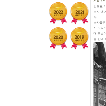
서점 <프
망으로 가
조지 앤
다.
남자들은
서 라디오
대 공습
를 한데 