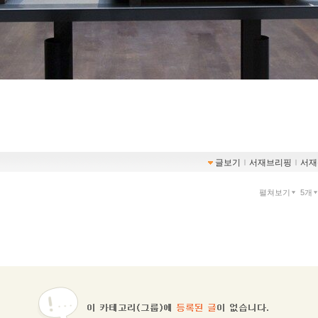
글보기
ｌ
서재브리핑
ｌ
서재
펼쳐보기
5개