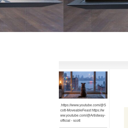
.https://www.youtube.com/@S
cott-MoveableFeast https://w
ww.youtube.com/@Artistway-
official -
scott