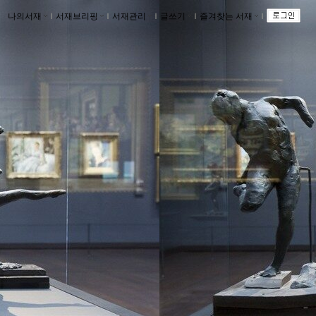
나의서재
ｌ
서재브리핑
ｌ
서재관리
ｌ
글쓰기
ｌ
즐겨찾는 서재
ｌ