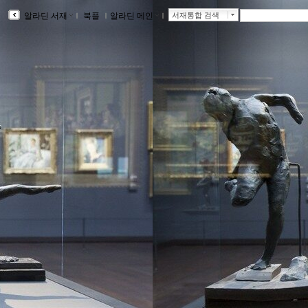
알라딘 서재
ｌ
북플
ｌ
알라딘 메인
ｌ
서재통합 검색