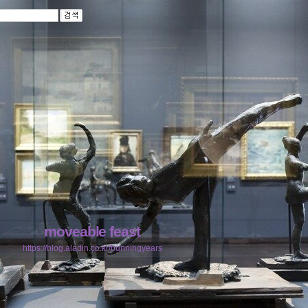
moveable feast
https://blog.aladin.co.kr/bunningyears