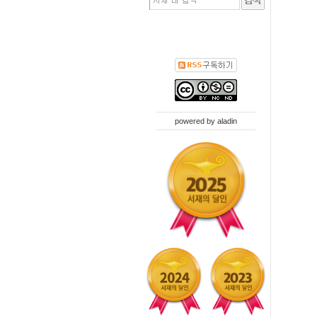
powered by
aladin