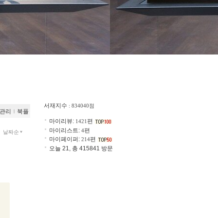
서재지수
: 834040점
관리
ｌ
북플
마이리뷰:
편
1421
마이리스트:
편
4
날짜순
마이페이퍼:
편
214
오늘 21, 총 415841 방문