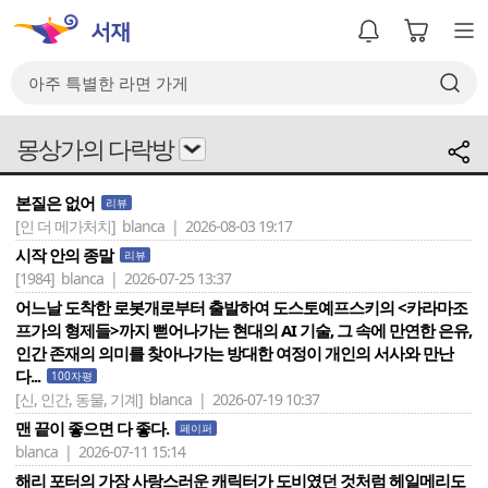
몽상가의 다락방
본질은 없어
리뷰
[인 더 메가처치]
blanca | 2026-08-03 19:17
시작 안의 종말
리뷰
[1984]
blanca | 2026-07-25 13:37
어느날 도착한 로봇개로부터 출발하여 도스토예프스키의 <카라마조
프가의 형제들>까지 뻗어나가는 현대의 AI 기술, 그 속에 만연한 은유,
인간 존재의 의미를 찾아나가는 방대한 여정이 개인의 서사와 만난
다...
100자평
[신, 인간, 동물, 기계]
blanca | 2026-07-19 10:37
맨 끝이 좋으면 다 좋다.
페이퍼
blanca | 2026-07-11 15:14
해리 포터의 가장 사랑스러운 캐릭터가 도비였던 것처럼 헤일메리도