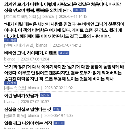
외계인 로키가 다했다. 이렇게 사랑스러운 결말은 처음이다. 마지막
장을 덮으며 행복, 행복!을 외치게 된다.
100자평
[프로젝트 헤일메리 (..]
blanca | 2026-07-11 14:18
"내가 어릴 때는 온 세상이 사랑을 믿었다"는 비비언 고닉의 첫문장이
아니다. 이 책의 비범함은 여기에 있다. 케이트 쇼팽, 진 리스, 윌라 캐
더, 카버, 헤밍웨이를 이야기하면서도 결국 그들의 사랑 이야..
100자평
[연애 시대의 종말]
blanca | 2026-07-07 14:12
비비언 고닉, 하이데거, 아렌트
페이퍼
blanca | 2026-07-06 12:04
‘쓰기‘와 ‘읽기‘에 대해 이야기하지만, ‘살기‘에 대한 통찰이 농밀하게 배
어있다. 아무도 안 읽어도 괜찮다지만, 결국 모두가 읽게 되어버리는
숨겨진 마력을 지닌 책. 모든 무용해 보이는 것들에 바치는 제사.
100자평
[세부 속으로]
blanca | 2026-07-02 11:02
이런 낭비가 있을까
페이퍼
blanca | 2026-07-02 10:57
진실을 진실로 말한다는 것
리뷰
[올빼미의 낮]
blanca | 2026-06-19 14:05
알을 깨고 나와야 하는 성장
페이퍼