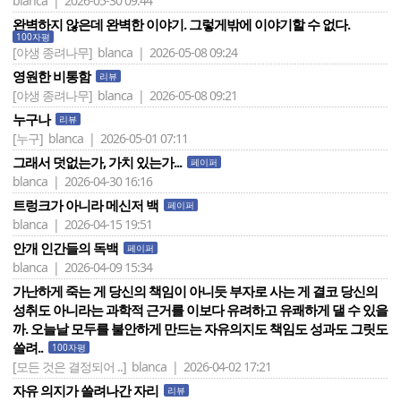
blanca | 2026-05-30 09:44
완벽하지 않은데 완벽한 이야기. 그렇게밖에 이야기할 수 없다.
100자평
[야생 종려나무]
blanca | 2026-05-08 09:24
영원한 비통함
리뷰
[야생 종려나무]
blanca | 2026-05-08 09:21
누구나
리뷰
[누구]
blanca | 2026-05-01 07:11
그래서 덧없는가, 가치 있는가...
페이퍼
blanca | 2026-04-30 16:16
트렁크가 아니라 메신저 백
페이퍼
blanca | 2026-04-15 19:51
안개 인간들의 독백
페이퍼
blanca | 2026-04-09 15:34
가난하게 죽는 게 당신의 책임이 아니듯 부자로 사는 게 결코 당신의
성취도 아니라는 과학적 근거를 이보다 유려하고 유쾌하게 댈 수 있을
까. 오늘날 모두를 불안하게 만드는 자유의지도 책임도 성과도 그릿도
쓸려..
100자평
[모든 것은 결정되어 ..]
blanca | 2026-04-02 17:21
자유 의지가 쓸려나간 자리
리뷰