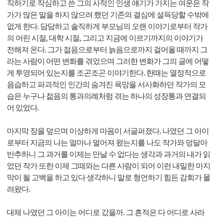
직하기로 작심하고 쓴 그의 사적인 인생 얘기가 가지는 여운은 작
가가 많은 말을 하지 않으려 했던 기존의 결심에 설득당할 수밖에
없게 한다. 담담하고 솔직하게 부모님의 오랜 이야기로부터 작가
의 어린 시절, 대학 시절, 그리고 지금에 이르기까지의 이야기가
전해져 온다. 그가 젊음으로부터 늙음으로까지 걸어올 때까지 그
라는 사람이 어떤 변화를 겪었으며 그러한 변화가 그의 글에 어떻
게 투영되어 있는지를 조곤조곤 이야기한다. 한때는 열정적으로
음습하고 파괴적인 인간의 숨겨진 욕망을 서사화하던 작가의 모
습은 누구나 젊음의 통과의례처럼 겪는 하나의 성장통과 연결되
어 있었다.
마지막 장을 덮으며 이상하게 마음이 서글퍼졌다. 나였던 그 아이
로부터 지금의 나는 얼마나 멀어져 왔는지를 나도 작가와 덩달아
반추하니 그 과거를 이제는 만날 수 없다는 생각과 과거의 내가 읽
었던 작가 또한 이제 그때와는 다른 사람이 되어 이런 내밀한 마지
막이 될 고백을 하고 있다 생각하니 말로 형언하기 힘든 감회가 몰
려왔다.
대체 나였던 그 아이는 어디로 갔을까. 그 흔적은 다 어디로 사라