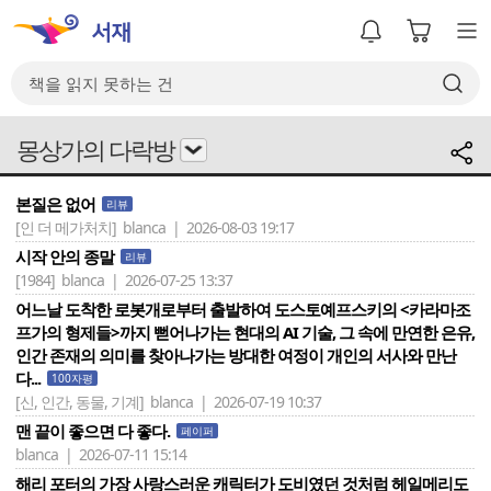
몽상가의 다락방
본질은 없어
리뷰
[인 더 메가처치]
blanca | 2026-08-03 19:17
시작 안의 종말
리뷰
[1984]
blanca | 2026-07-25 13:37
어느날 도착한 로봇개로부터 출발하여 도스토예프스키의 <카라마조
프가의 형제들>까지 뻗어나가는 현대의 AI 기술, 그 속에 만연한 은유,
인간 존재의 의미를 찾아나가는 방대한 여정이 개인의 서사와 만난
다...
100자평
[신, 인간, 동물, 기계]
blanca | 2026-07-19 10:37
맨 끝이 좋으면 다 좋다.
페이퍼
blanca | 2026-07-11 15:14
해리 포터의 가장 사랑스러운 캐릭터가 도비였던 것처럼 헤일메리도