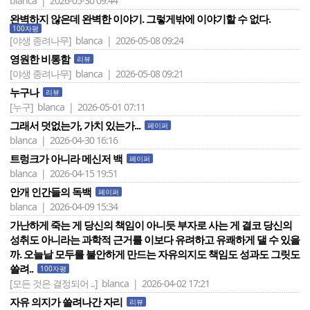
blanca | 2026-05-30 09:44
완벽하지 않은데 완벽한 이야기. 그렇게밖에 이야기할 수 없다.
100자평
[야생 종려나무]
blanca | 2026-05-08 09:24
영원한 비통함
리뷰
[야생 종려나무]
blanca | 2026-05-08 09:21
누구나
리뷰
[누구]
blanca | 2026-05-01 07:11
그래서 덧없는가, 가치 있는가...
페이퍼
blanca | 2026-04-30 16:16
트렁크가 아니라 메신저 백
페이퍼
blanca | 2026-04-15 19:51
안개 인간들의 독백
페이퍼
blanca | 2026-04-09 15:34
가난하게 죽는 게 당신의 책임이 아니듯 부자로 사는 게 결코 당신의
성취도 아니라는 과학적 근거를 이보다 유려하고 유쾌하게 댈 수 있을
까. 오늘날 모두를 불안하게 만드는 자유의지도 책임도 성과도 그릿도
쓸려..
100자평
[모든 것은 결정되어 ..]
blanca | 2026-04-02 17:21
자유 의지가 쓸려나간 자리
리뷰