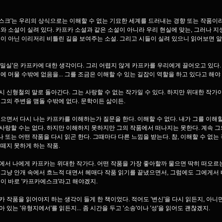
스크'는 우리의 상식으로는 이해할 수 없는 기묘한 세계를 드러내는 경향 또는 작품이라
시와 소설이 실려 있다. 카프카 소설과 같은 소설이 아니라 우리 현실에 맞는, 그러나 
선이 아닌 이리저리 비틀린 길을 보여주는 소설. 그리고 시들이 실려 있으니 읽어보면 알
 밀실'은 카프카에 대한 생각이다. 그리 어렵지 않게 카프카를 우리에게 끌어오고 있다.
곁에 머물 수밖에 없음을... 그를 조금은 이해할 수 있는 길잡이 역할을 하고 있다고 해야
시 신형철의 말로 돌아간다. 그는 사랑할 수 없는 작가일 수 있다. 하지만 위대한 작가
 그의 주변을 맴돌 수밖에 없다. 문학이든 삶이든.
읽으면서 다시 나는 카프카를 이해하는가 질문을 한다. 이해할 수 없다. 내가 그를 이해
사랑할 수는 없다. 하지만 이해하지 못하지만 그의 작품에서 떠나지는 못한다. 계속 그
 또는 어떤 작품을 다시 읽곤 한다. 그때마다 다른 느낌을 받는다. 참, 이해할 수 없는 
 떼지 못하게 하는 작품.
에서 나에게 카프카는 위대한 작가다. 어떤 작품을 가장 좋아할까 물으면 딱히 떠오르
 그냥 안개 속에서 흐느적 대면서 헤매다 작품 읽기를 끝냈으면서, 그럼에도 그에게서
것이 바로 '카프카에스크'라고 해야겠지.
카 작품을 읽어야지 하는 생각이 들게 한 책이었다. 적어도 '변신'을 다시 읽든지, 아니
 있는 '유형지에서'를 읽든지... 좀 시간을 두고 '소송'이나 '성'을 읽어도 괜찮겠지.