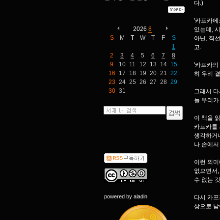
다.)
'카프카에
2026
8
있는데, 
S
M
T
W
T
F
S
아닌, 직
1
고.
2
3
4
5
6
7
8
9
10
11
12
13
14
15
'카프카의
16
17
18
19
20
21
22
히 우리 
23
24
25
26
27
28
29
30
31
그래서 다
늘 우리가
이 책을 
카프카를 
생각하거나
나 손에서
이런 의미
없으면서,
수 없는 
powered by
aladin
다시 카프
상으로 남아