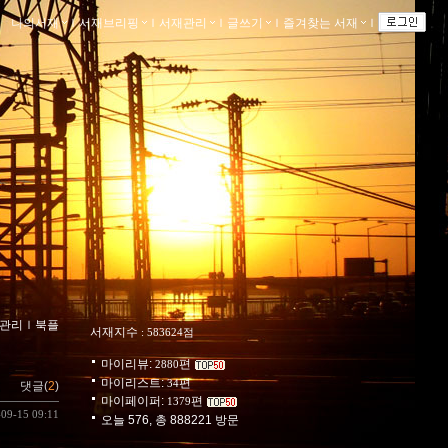
나의서재
ｌ
서재브리핑
ｌ
서재관리
ｌ
글쓰기
ｌ
즐겨찾는 서재
ｌ
관리
ｌ
북플
서재지수
: 583624점
마이리뷰:
편
2880
마이리스트:
편
34
댓글(
2
)
마이페이퍼:
편
1379
-09-15 09:11
오늘 576, 총 888221 방문