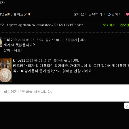
프카
먼댓글(
0
)
좋아요(
20
)
좋아요
ｌ
공유하기
ｌ
찜하기
ｌ
소 :
ㅣ
https://blog.aladin.co.kr/trackback/774420113/16742843
주소복사
먼댓
그레이스
|
|
2025-09-22 15:03
좋아요
1
댓글달기
URL
제가 왜 못봤을까요?
장바구니로!
kinye91
|
2025-09-22 15:17
좋아요
1
URL
카프카란 작가 참 매혹적인 작가예요. 저에겐... 이 책, 그런 작가에게 매혹된
작가-비평가들의 글이 실렸으니, 읽어볼 만할 거예요.