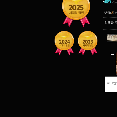
카
댓글(
2
)
먼댓글 주