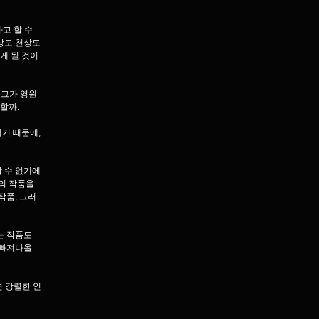
고 할 수
지상도 천상도
게 될 것이
 그가 영원
 할까.
이기 때문에,
할 수 없기에
의 작품을
작품, 그러
는 작품도
 빠져나올
면 강렬한 인