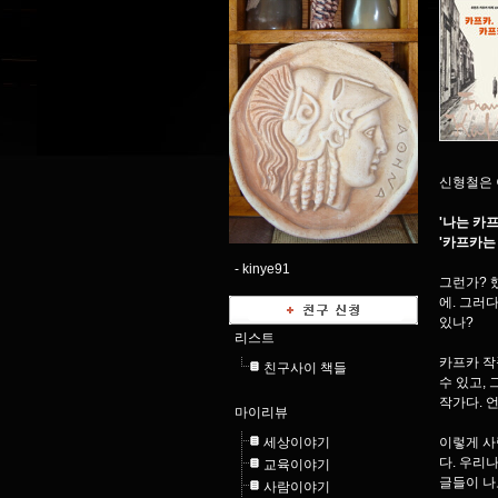
신형철은 
'나는 카
'카프카는
-
kinye91
그런가? 
에. 그러
있나?
리스트
카프카 작
친구사이 책들
수 있고,
작가다. 
마이리뷰
세상이야기
이렇게 사
다. 우리
교육이야기
글들이 나
사람이야기