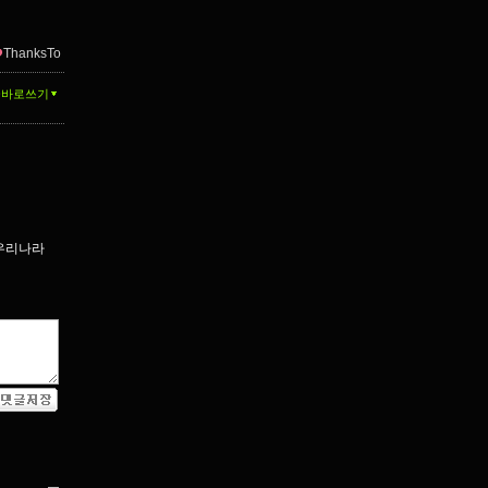
ThanksTo
글바로쓰기
 우리나라