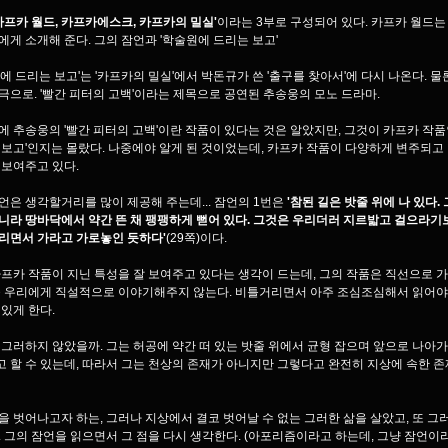
카프카 월드, 카프카에스크, 카프카의 밀실'
이라는 3부로 구성되어 있다. 카프카 월드는
에게 소개해 준다. 그의 잠언과 '학술원에 드리는 보고'
원에 드리는 보고'는 '카프카의 밀실'에서 박돈규가 쓴 '출구를 찾아서'에 다시 나온다. 
극으로. '빨간 피터의 고백'이라는 제목으로 공연된 추송웅의 모노 드라마.
에 추송웅의 '빨간 피터의 고백'이란 작품이 있다는 것은 알았지만, 그것이 카프카 작품
 보고'인지는 몰랐다. 나중에야 알게 된 것이었는데, 카프카 작품이 다양하게 변주되고
 보여주고 있다.
언은 생각할거리를 많이 제공해 주는데... 잠언의 1번은
'참된 길은 밧줄 위에 나 있다.
니라 땅바닥에서 약간 뜬 채 팽팽하게 뻗어 있다. 그것은 우리더러 지르밟고 걸으라기
리면서 가라고 가로놓인 듯하다'
(29쪽)이다.
카프카 작품이 지닌 특성을 잘 보여주고 있다는 생각이 드는데, 그의 작품은 직선으로 가
을 우리에게 직설적으로 이야기해주지 않는다. 비틀거리면서 아주 조심조심해서 읽어
 있게 한다.
 그러하지 않았을까. 그는 허공에 약간 떠 있는 밧줄 위에서 균형 잡으며 앞으로 나아
 할 수 있는데, 따라서 그는 천상의 존재가 아니지만 그렇다고 완전히 지상에 속한 존
을 벗어나고자 하는, 그러나 지상에서 결코 벗어날 수 없는 그러한 삶을 살았고, 또 그
. 그의 잠언을 읽으면서 그 점을 다시 생각한다. (아포리즘이라고 하는데, 그냥 잠언이