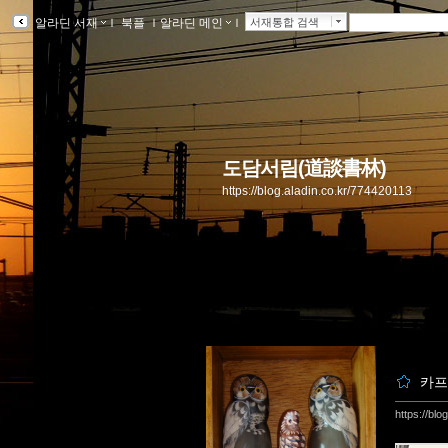
알라딘 서재
ｌ
북플
ｌ
알라딘 메인
ｌ
서재통합 검색
도담서림(道談書林)
https://blog.aladin.co.kr/774420113
카프
https://bl