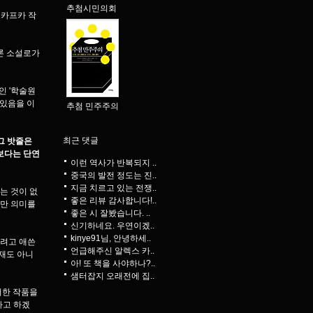
추첨시민의회
 카프카 작
물론 소설로가
인 '학술원
 있음을 이
추첨 민주주의
최근 댓글
 그 밧줄은
보다는 단연
이런 역사가 반복되지 ..
중국의 발전 정도는 진..
지금 치르고 있는 전쟁..
는 것이 없
좋은 리뷰 감사합니다!..
야만 의미를
좋은 시 잘봤습니다. ..
신기하네요. 우연이겠..
kinye91님, 안녕하세..
가려고 애쓴
언급해주신 알렉스 카..
재도 아니
아! 또 책을 사야하나?..
샘터잡지 오래전에 집..
러한 작품을
라고 하겠