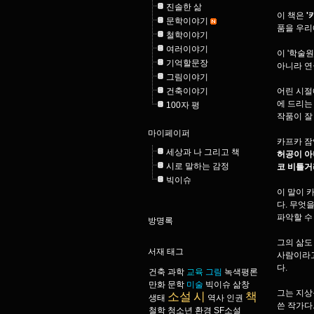
진솔한 삶
이 책은
'
문학이야기
품을 우리
철학이야기
여러이야기
이 '학술
기억할문장
아니라 연
그림이야기
건축이야기
어린 시절
에 드리는
100자 평
작품이 잘
마이페이퍼
카프카 잠
세상과 나 그리고 책
허공이 아
시로 말하는 감정
코 비틀거
빅이슈
이 말이 
다. 무엇
파악할 수
방명록
그의 삶도
서재 태그
사람이라고
다.
건축
과학
교육
그림
녹색평론
만화
문학
미술
빅이슈
삶창
그는 지상
소설
시
책
생태
역사
인권
쓴 작가다
철학
청소년
환경
SF소설