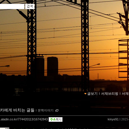
글보기
ｌ
서재브리핑
ｌ
서재
카에게 바치는 글들
ｌ
문학이야기
og.aladin.co.kr/774420113/16742843
kinye91
l 2025