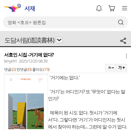
도담서림(道談書林)
서효인 시집 -거기에 없다?
메뉴
kinye91 2025/12/20 08:39
2
0
19
댓글 (
)
먼댓글 (
)
좋아요 (
)
'거기에는 없다.'
'거기'는 어디인가? 또 '무엇이' 없다는 말
인가?
제목이 된 시도 없다. 첫시가 '거기에
서'다. 그렇다면 '거기'가 어디인지는 첫시
에서 찾아야 하는데... 그런데 알 수가 없다.