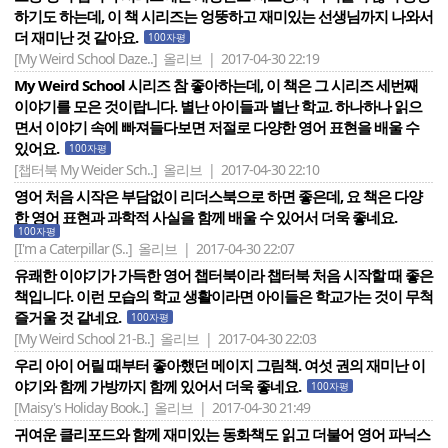
하기도 하는데, 이 책 시리즈는 엉뚱하고 재미있는 선생님까지 나와서
더 재미난 것 같아요.
100자평
[My Weird School Daze..]
올리브 | 2017-04-30 22:19
My Weird School 시리즈 참 좋아하는데, 이 책은 그 시리즈 세번째
이야기를 모은 것이랍니다. 별난 아이들과 별난 학교. 하나하나 읽으
면서 이야기 속에 빠져들다보면 저절로 다양한 영어 표현을 배울 수
있어요.
100자평
[챕터북 My Weider Sch..]
올리브 | 2017-04-30 22:10
영어 처음 시작은 부담없이 리더스북으로 하면 좋은데, 요 책은 다양
한 영어 표현과 과학적 사실을 함께 배울 수 있어서 더욱 좋네요.
100자평
[I'm a Caterpillar (S..]
올리브 | 2017-04-30 22:07
유쾌한 이야기가 가득한 영어 챕터북이라 챕터북 처음 시작할 때 좋은
책입니다. 이런 모습의 학교 생활이라면 아이들은 학교가는 것이 무척
즐거울 것 같네요.
100자평
[My Weird School 21-B..]
올리브 | 2017-04-30 22:03
우리 아이 어릴 때부터 좋아했던 메이지 그림책. 여섯 권의 재미난 이
야기와 함께 가방까지 함께 있어서 더욱 좋네요.
100자평
[Maisy's Holiday Book..]
올리브 | 2017-04-30 21:49
귀여운 클리포드와 함께 재미있는 동화책도 읽고 더불어 영어 파닉스