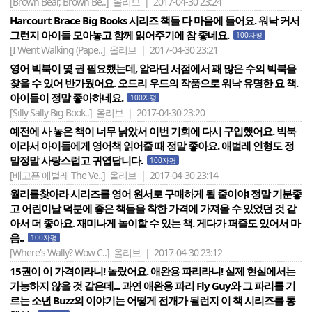
[Brown Bear, Brown Be..]
올리브 | 2017-04-30 23:24
Harcourt Brace Big Books 시리즈 책들 다 마음에 들어요. 워낙 커서
그런지 아이들 모아놓고 함께 읽어주기에 참 좋네요.
100자평
[I Went Walking (Pape..]
올리브 | 2017-04-30 23:21
영어 빅북이 몇 권 필요했는데, 알라딘 서점에서 꽤 많은 수의 빅북을
찾을 수 있어 반가웠어요. 오드리 우드의 작품으로 워낙 유명한 요 책.
아이들이 정말 좋아하네요.
100자평
[Silly Sally Big Book..]
올리브 | 2017-04-30 23:20
예전에 사 놓은 책이 너무 낡았서 이번 기회에 다시 구입했어요. 빅북
이라서 아이들에게 영어책 읽어줄 때 정말 좋아요. 애벌레 인형도 정
말정말 사랑스럽고 귀엽답니다.
100자평
[배고픈 애벌레 The Ve..]
올리브 | 2017-04-30 23:14
월리를찾아라 시리즈를 영어 원서로 구매하게 될 줄이야! 정말 기분좋
고 어린이날 덕분에 좋은 책들을 착한 가격에 가져올 수 있었던 것 같
아서 더 좋아요. 재미나게 놀이할 수 있는 책. 게다가 퍼즐도 있어서 마
음..
100자평
[Where's Wally? Wow C..]
올리브 | 2017-04-30 23:12
15권이 이 가격이라니! 놀랐어요. 애완용 파리라니! 실제 현실에서는
가능하지 않을 것 같은데... 과연 애완용 파리 Fly Guy와 그 파리를 기
르는 소년 Buzz의 이야기는 어떻게 전개가 될런지 이 책 시리즈를 통