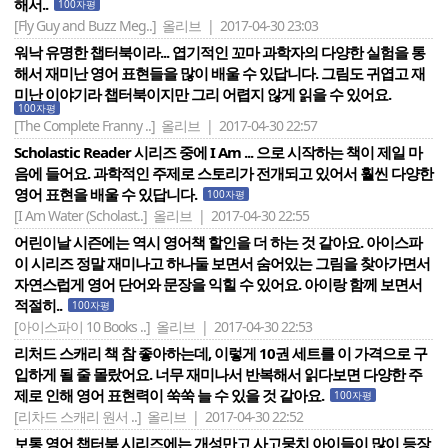
해서..
100자평
[Fly Guy and Buzz Meg..]
올리브 | 2017-04-30 23:03
워낙 유명한 챕터북이라... 엽기적인 꼬마 과학자의 다양한 실험을 통
해서 재미난 영어 표현들을 많이 배울 수 있답니다. 그림도 귀엽고 재
미난 이야기라 챕터북이지만 그리 어렵지 않게 읽을 수 있어요.
100자평
[The Complete Franny ..]
올리브 | 2017-04-30 22:57
Scholastic Reader 시리즈 중에 I Am ... 으로 시작하는 책이 제일 마
음에 들어요. 과학적인 주제로 스토리가 전개되고 있어서 훨씬 다양한
영어 표현을 배울 수 있답니다.
100자평
[I Am Water (Scholast..]
올리브 | 2017-04-30 22:55
어린이날 시즌에는 역시 영어책 할인을 더 하는 것 같아요. 아이스파
이 시리즈 정말 재미나고 하나둘 보면서 숨어있는 그림을 찾아가면서
자연스럽게 영어 단어와 문장을 익힐 수 있어요. 아이랑 함께 보면서
적절히..
100자평
[아이스파이 10 Books ..]
올리브 | 2017-04-30 22:53
리처드 스캐리 책 참 좋아하는데, 이렇게 10권 세트를 이 가격으로 구
입하게 될 줄 몰랐어요. 너무 재미나서 반복해서 읽다보면 다양한 주
제로 인해 영어 표현력이 쑥쑥 늘 수 있을 것 같아요.
100자평
[리차드 스캐리 원서 ..]
올리브 | 2017-04-30 22:52
보통 영어 챕터북 시리즈에는 개성만고 사고뭉치 아이들이 많이 등장