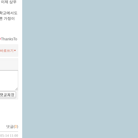
 이제 상우
 학교에서도
른 가정이
ThanksTo
바로쓰기
댓글(
0
)
-05-14 11:00