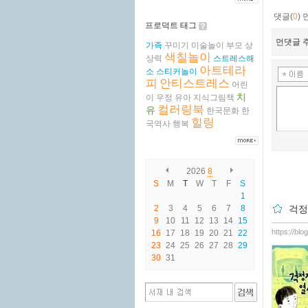
댓글(
0
)
프로덕트 태그
먼댓글 주
가족
꾸미기
미술놀이
부모
상
색칠놀이
상력
스트레스해
아트테라
소
스티커놀이
피
안티스트레스
어린
치
이
우정
유아
지식그림책
컬러링북
유
한국문화
한
힐링
국역사
행복
2026
8
S
M
T
W
T
F
S
1
2
3
4
5
6
7
8
걱정
9
10
11
12
13
14
15
https://bl
16
17
18
19
20
21
22
23
24
25
26
27
28
29
30
31