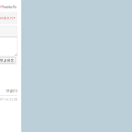
ThanksTo
바로쓰기
댓글(
0
)
-07-14 12:26