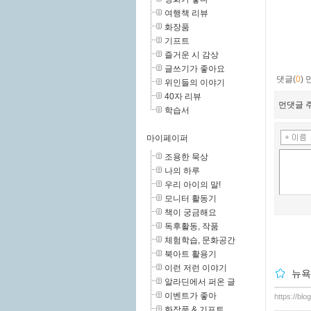
여행책 리뷰
화장품
기프트
즐거운 시 감상
글쓰기가 좋아요
댓글(
0
)
위인들의 이야기
40자 리뷰
먼댓글 주
학습서
마이페이퍼
조용한 묵상
나의 하루
우리 아이의 말!
모니터 활동기
책이 궁금해요
독후활동, 작품
체험학습, 문화공간
북아트 활용기
이런 저런 이야기
뉴욕
알라딘에서 퍼온 글
이벤트가 좋아
https://bl
화장품 & 기프트