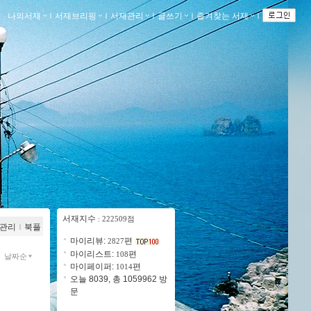
나의서재
ｌ
서재브리핑
ｌ
서재관리
ｌ
글쓰기
ｌ
즐겨찾는 서재
ｌ
서재지수
: 222509점
관리
ｌ
북플
마이리뷰:
편
2827
마이리스트:
편
108
날짜순
마이페이퍼:
편
1014
오늘 8039, 총 1059962 방
문