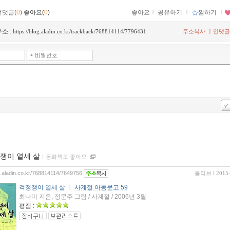
먼댓글(
0
)
좋아요(
0
)
좋아요
ｌ
공유하기
ｌ
찜하기
ｌ
소 :
ㅣ
https://blog.aladin.co.kr/trackback/768814114/7796431
주소복사
먼댓글
쟁이 열세 살
ｌ
동화책도 좋아요
og.aladin.co.kr/768814114/7649756
올리브
l 2015
걱정쟁이 열세 살
ㅣ
사계절 아동문고 59
최나미 지음, 정문주 그림 / 사계절 / 2006년 3월
평점 :