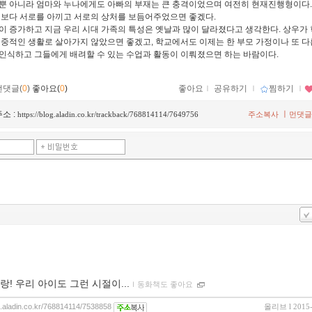
뿐 아니라 엄마와 누나에게도 아빠의 부재는 큰 충격이었으며 여전히 현재진행형이다.
 보다 서로를 아끼고 서로의 상처를 보듬어주었으면 좋겠다.
이 증가하고 지금 우리 시대 가족의 특성은 옛날과 많이 달라졌다고 생각한다. 상우가
이중적인 생활로 살아가지 않았으면 좋겠고, 학교에서도 이제는 한 부모 가정이나 또 다
인식하고 그들에게 배려할 수 있는 수업과 활동이 이뤄졌으면 하는 바람이다.
먼댓글(
0
)
좋아요(
0
)
좋아요
ｌ
공유하기
ｌ
찜하기
ｌ
소 :
ㅣ
https://blog.aladin.co.kr/trackback/768814114/7649756
주소복사
먼댓글
랑! 우리 아이도 그런 시절이...
ｌ
동화책도 좋아요
og.aladin.co.kr/768814114/7538858
올리브
l 2015