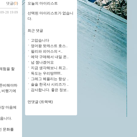
오늘의 마이리스트
댓글(
0
)
-09-28 19:09
선택된 마이리스트가 없습니
다.
최근 댓글
고맙습니다
영어왕 팟캐스트 호스..
필리파 피어스의 <..
예약 구매해서 내일 온..
넘 잼나겠어요
지금 생각해보니 최고..
체험을 할
독도는 우리땅!!!!!!!..
그레그 헤플리는 항상 ..
술술 한국사 시리즈가 ..
 준비해야하
감사합니다. 좋은 정보..
, 비행기에
먼댓글 (트랙백)
가장 마음에
어옵니다.
인 문화를