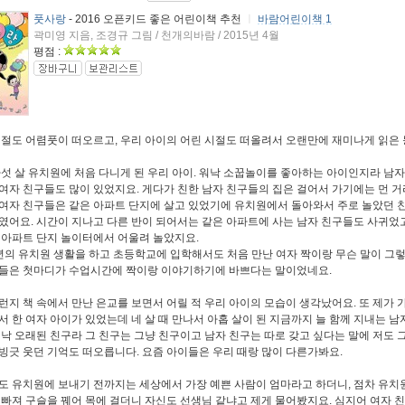
풋사랑
- 2016 오픈키드 좋은 어린이책 추천
ㅣ
바람어린이책 1
곽미영 지음, 조경규 그림 / 천개의바람 / 2015년 4월
평점 :
시절도 어렴풋이 떠오르고, 우리 아이의 어린 시절도 떠올려서 오랜만에 재미나게 읽은 
다섯 살 유치원에 처음 다니게 된 우리 아이. 워낙 소꿉놀이를 좋아하는 아이인지라 남
여자 친구들도 많이 있었지요. 게다가 친한 남자 친구들의 집은 걸어서 가기에는 먼 거
여자 친구들은 같은 아파트 단지에 살고 있었기에 유치원에서 돌아와서 주로 놀았던 
였어요. 시간이 지나고 다른 반이 되어서는 같은 아파트에 사는 남자 친구들도 사귀었
 아파트 단지 놀이터에서 어울려 놀았지요.
년의 유치원 생활을 하고 초등학교에 입학해서도 처음 만난 여자 짝이랑 무슨 말이 그
들은 첫마디가 수업시간에 짝이랑 이야기하기에 바쁘다는 말이었네요.
런지 책 속에서 만난 은교를 보면서 어릴 적 우리 아이의 모습이 생각났어요. 또 제가 
서 한 여자 아이가 있었는데 네 살 때 만나서 아홉 살이 된 지금까지 늘 함께 지내는 남
워낙 오래된 친구라 그 친구는 그냥 친구이고 남자 친구는 따로 갖고 싶다는 말에 저도 
빙긋 웃던 기억도 떠오릅니다. 요즘 아이들은 우리 때랑 많이 다른가봐요.
도 유치원에 보내기 전까지는 세상에서 가장 예쁜 사람이 엄마라고 하더니, 점차 유치
에 빠져 구슬을 꿰어 목에 걸더니 자신도 선생님 같냐고 제게 물어봤지요. 심지어 여자 