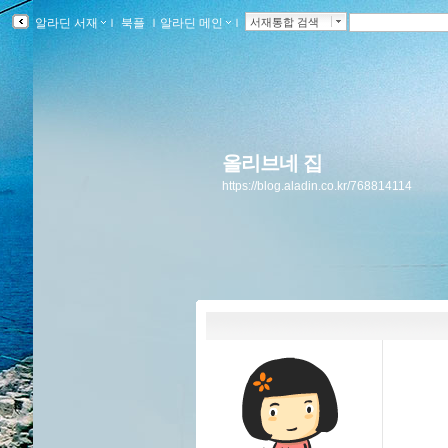
알라딘 서재
ｌ
북플
ｌ
알라딘 메인
ｌ
서재통합 검색
올리브네 집
https://blog.aladin.co.kr/768814114