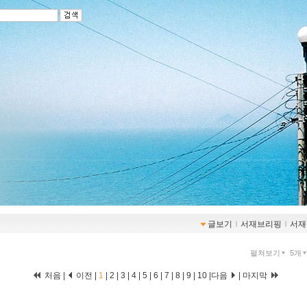
글보기
ｌ
서재브리핑
ｌ
서재
펼쳐보기
5개
처음 |
이전 |
1
|
2
|
3
|
4
|
5
|
6
|
7
|
8
|
9
|
10
|
다음
|
마지막