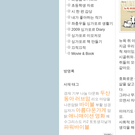
초등학생 자료
시 한 편 감상
내가 좋아하는 작가
좌충우돌 싱가포르 생활기
2009 싱가포르 Diary
싱가포르 이모저모
뉴욕 쥐 
싱가포르 책 만들기
지금 우리
끄적끄적
척 재미있
Movie & Book
시골쥐와 
쥐들의 모
같아요.
방명록
호화로운 
삶을 살고
서재 태그
다.
두산
경제
기부
나눔
다문화
그러나 무
동아
러브맘
리오
마당을
으면서 자
바이블
나온암탉
부활
성경
아름다운가게
십자가
암
이야기도 
애니매이션
영화
탉
예
요.
수그리스도
카2
토토생각날개
사회적 편
파워바이블
생각을 해