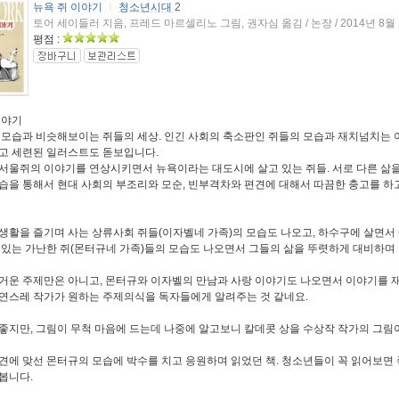
뉴욕 쥐 이야기
ㅣ
청소년시대 2
토어 세이들러 지음, 프레드 마르셀리노 그림, 권자심 옮김 / 논장 / 2014년 8월
평점 :
이야기
 모습과 비슷해보이는 쥐들의 세상. 인긴 사회의 축소판인 쥐들의 모습과 재치넘치는 
고 세련된 일러스트도 돋보입니다.
서울쥐의 이야기를 연상시키면서 뉴욕이라는 대도시에 살고 있는 쥐들. 서로 다른 삶
습을 통해서 현대 사회의 부조리와 모순, 빈부격차와 편견에 대해서 따끔한 충고를 하고
생활을 즐기며 사는 상류사회 쥐들(이자벨네 가족)의 모습도 나오고, 하수구에 살면
 있는 가난한 쥐(몬터규네 가족)들의 모습도 나오면서 그들의 삶을 뚜렷하게 대비하며
거운 주제만은 아니고, 몬터규와 이자벨의 만남과 사랑 이야기도 나오면서 이야기를 
연스레 작가가 원하는 주제의식을 독자들에게 알려주는 것 같네요.
좋지만, 그림이 무척 마음에 드는데 나중에 알고보니 칼데콧 상을 수상작 작가의 그림
견에 맞선 몬터규의 모습에 박수를 치고 응원하며 읽었던 책. 청소년들이 꼭 읽어보면
봅니다.