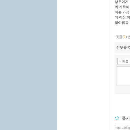
상우에게 
의 가족이
이혼 가정
더 이상 
많아짐을 
댓글(
0
)
먼댓글 주
풋사
https://bl