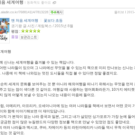
처음 세계여행
ｌ
동화책도 좋아요
og.aladin.co.kr/768814114/7813228
올리브
l 2015
맨 처음 세계여행
ㅣ
꽃보다 초등
권기왕 글.사진 / 계림북스 / 2015년 8월
평점 :
품절
세계여행
께 신나는 세계여행을 즐겨볼 수 있는 책입니다.
어떤 나라들이 있으며 그 나라에선 무엇을 볼 수 있는지 책으로 미리 만나보는 신나는 
책. 나중에 이 책에 나와있는 멋진 도시들을 직접 볼 수 있다면 정말 좋겠지요.
단순히 세계의 문화를 보여주는 것 뿐 아니라 해외여행을 떠나기 위해서는 무엇을 먼저
주고 있는 점이 색다른 것 같아요. 여행갈 때 사용하는 영어회화라든가, 10가지 에티켓
지 않게 어떻게 보낼 수 있는지 나오는 내용이 마음에 들어요.
유럽, 아메리카, 아프리카, 오세아니아에 있는 여러 나라들을 책에서 보면서 어떤 곳이 
이와 함께 이야기해보면 더 재미있답니다.
아직 가 본적이 없는 나라 중국과 일본, 그리고 내가 살았던 싱가포르가 가장 눈에 들
 궁금한 점이 많은 뉴질랜드의 다양한 정보를 책으로 만날 수 있었던 점도 좋았네요.
 여러 나라들과 멕시코, 쿠바, 자메이카 등의 라틴아메리카 나라들 역시 무척 이국적
 있는 것 같아요.