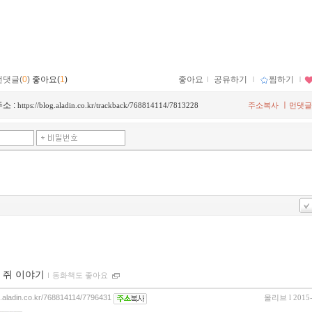
먼댓글(
0
)
좋아요(
1
)
좋아요
ｌ
공유하기
ｌ
찜하기
ｌ
소 :
ㅣ
https://blog.aladin.co.kr/trackback/768814114/7813228
주소복사
먼댓글
 쥐 이야기
ｌ
동화책도 좋아요
og.aladin.co.kr/768814114/7796431
올리브
l 2015