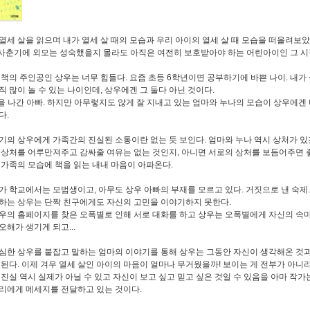
열세 살을 읽으며 내가 열세 살 때의 모습과 우리 아이의 열세 살 때 모습을 떠올려보았
 사춘기에 외모는 성숙했을지 몰라도 아직은 여전히 보호받아야 하는 어린아이인 그 시
 책의 주인공인 상우는 너무 힘들다. 요즘 초등 6학년이면 공부하기에 바쁜 나이. 내가
직 많이 놀 수 있는 나이인데, 상우에겐 그 둘다 아닌 것이다.
집을 나간 아빠. 하지만 아무렇지도 않게 잘 지내고 있는 엄마와 누나의 모습이 상우에
다.
기의 상우에게 가족간의 진실된 소통이란 없는 듯 보인다. 엄마와 누나 역시 상처가 있
 상처를 어루만져주고 감싸줄 여유는 없는 것인지, 아니면 서로의 상처를 보듬어주면 
 가족의 모습에 책을 읽는 내내 마음이 아파온다.
가 학교에서는 모범생이고, 아무도 상우 아빠의 부재를 모르고 있다. 거짓으로 낸 숙제.
하는 상우는 단짝 친구에게도 자신의 고민을 이야기하지 못한다.
우의 홈페이지를 찾은 오폭별로 인해 서로 대화를 하고 상우는 오폭별에게 자신의 속
오해가 생기게 되고...
심한 상우를 붙잡고 말하는 엄마의 이야기를 통해 상우는 그동안 자신이 생각해온 것과
 된다. 이제 겨우 열세 살인 아이의 마음이 얼마나 무거웠을까! 보이는 게 전부가 아니라
 진실 역시 실제가 아닐 수 있고 자신이 보고 싶고 믿고 싶은 것일 수 있음을 아마 작가
리에게 메세지를 전달하고 있는 것이다.