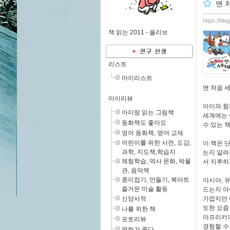
맨 
https://bl
책 읽는 2011 -
올리브
리스트
마이리스트
맨 처음 
마이리뷰
아이와 함
아이랑 읽는 그림책
세계에는 
동화책도 좋아요
수 있는 
영어 동화책, 영어 교재
어린이를 위한 사전, 도감,
이 책은 
과학, 지도책,학습지
는지 알려
체험학습, 역사 문화, 박물
서 지루하
관, 음악책
종이접기, 만들기, 북아트
아시아, 
즐거운 미술 활동
드는지 아
신앙서적
가깝지만 
또한 요즘
나를 위한 책
아프리카의
포토리뷰
경험할 수
영화가 좋다