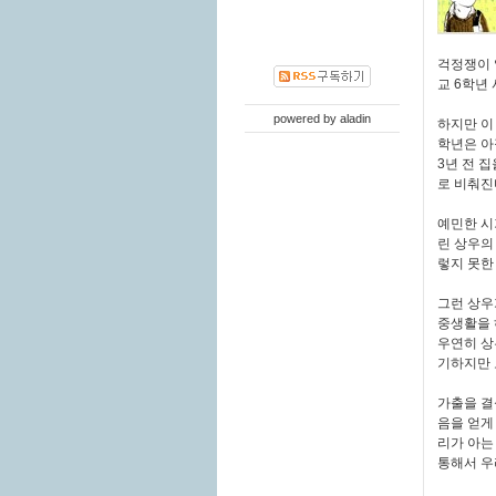
걱정쟁이 
교 6학년
powered by
aladin
하지만 이
학년은 아
3년 전 
로 비춰진
예민한 시
린 상우의
렇지 못한
그런 상우
중생활을 
우연히 상
기하지만 
가출을 결
음을 얻게
리가 아는
통해서 우