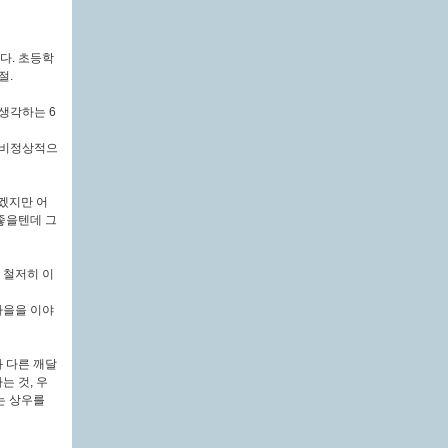
다. 초등학
절.
 생각하는 6
겐 비정상적으
겠지만 어
좋을텐데 그
 철저히 이
마을을 이야
 다른 깨달
는 것, 우
는 상우를