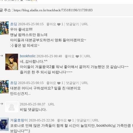
글 주소 :
https://blog.aladin.co.kr/trackback/735181196/11739183
초딩
|
|
2020-05-25 00:15
좋아요
1
댓글달기
URL
우아 좋네요!!!!
맨날 팝캐스트만 듣느데
아이들과 대본공부도하면서 영화 들어야겠어요~
:-) 좋은 밤 되세요~
bookholic
|
2020-05-25 00:40
좋아요
0
URL
네, 감사합니다.^^
아이들이 겨울왕국2를 워낙 좋아해서 끝까지 가능했던 것 같습니다~~
즐거운 한 주 되시길 바랍니다~~~
초딩
|
|
2020-05-25 00:15
좋아요
1
댓글달기
URL
대본은 어디서 구하셨어요? 밑줄 친 대본이요
만드신건지...
2020-05-25 00:37
URL
비밀 댓글입니다.
겨울호랑이
|
|
2020-05-25 22:36
좋아요
1
댓글달기
URL
코로나로 인해 많은 가족들이 함께 할 시간이 늘었지만, bookholic님 가족만
보입니다^^:)