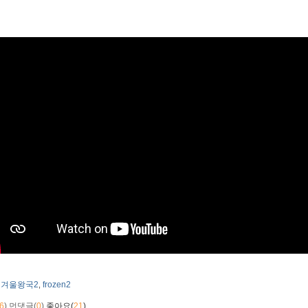
겨울왕국2
frozen2
,
6
)
먼댓글(
0
)
좋아요(
21
)