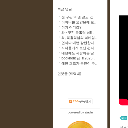
최근 댓글
전 구판 20권 같고 있..
어머니를 요양원에 모..
여기 어디죠?
와~ 멋진 북홀릭 님!! ..
와, 북홀릭님의 닉네임..
언제나 매번 감탄합니..
자녀들에게 보낸 편지..
내년에도 사랑하는 딸..
bookholic님~!! 2025 ..
에단 호크가 본인이 주..
먼댓글 (트랙백)
powered by
aladin
댓글(