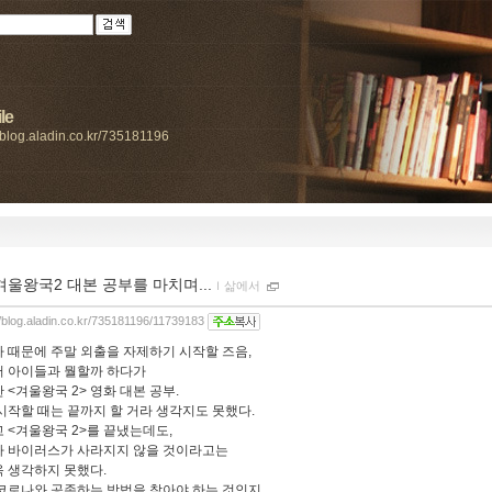
le
//blog.aladin.co.kr/735181196
겨울왕국2 대본 공부를 마치며...
ｌ
삶에서
//blog.aladin.co.kr/735181196/11739183
 때문에 주말 외출을 자제하기 시작할 즈음,
 아이들과 뭘할까 하다가
 <겨울왕국 2> 영화 대본 공부.
시작할 때는 끝까지 할 거라 생각지도 못했다.
 <겨울왕국 2>를 끝냈는데도,
 바이러스가 사라지지 않을 것이라고는
 생각하지 못했다.
코로나와 공존하는 방법을 찾아야 하는 것인지...