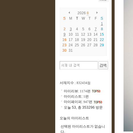
2026
8
S
M
T
W
T
F
S
1
2
3
4
5
6
7
8
9
10
11
12
13
14
15
16
17
18
19
20
21
22
23
24
25
26
27
28
29
30
31
서재지수
: 832434점
마이리뷰:
편
1174
마이리스트:
편
1
마이페이퍼:
편
947
오늘 53, 총 353296 방문
오늘의 마이리스트
선택된 마이리스트가 없습니
다.