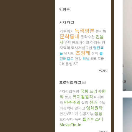
방명록
서재 태그
녹색평론
기후위기
류시화
문학동네
민음
문학수첩
사
슈테판츠바이크
아리랑
양
자역학
역사저널그날
열린책
조정래
들
유시민
창비
콜
린매컬로
한강
해냄
해리포터
J.K.롤링
SF
프로덕트 태그
국회
드라마원
4차산업혁명
작
뮤지컬원작
로봇
미래예
민주주의
선거
측
살림
수납
영화원작
아동학대
알파고
정당
인간VS기계
인공지능
필리버스터
트라우마
폭력
MovieTie-In