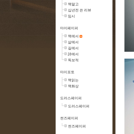
책말고
십년전 쓴 리뷰
임시
마이페이퍼
책에서
삶에서
길에서
詩에서
독보적
마이포토
책읽는
책화상
도러스페이퍼
도러스페이퍼
썬즈페이퍼
썬즈페이퍼