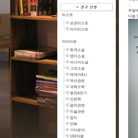
...
주말에
리스트
다음 
보관리스트
마이리스트
마이리뷰
한국소설
영미소설
아시아소설
그외소설
에세이&시
역사관련
과학수학
평전&전기
인문학
음악관련
미술관련
잡지
만화
기타분야
100자평