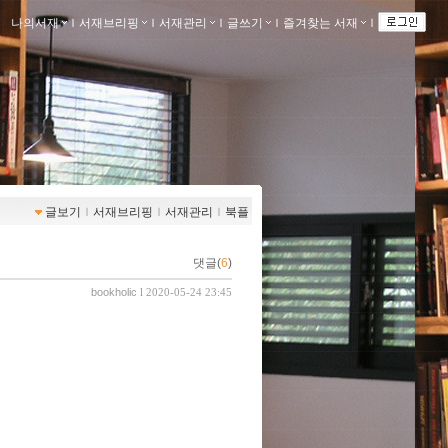
나의서재
ｌ
서재브리핑
ｌ
서재관리
ｌ
글쓰기
ｌ
즐겨찾는 서재
ｌ
글보기
ｌ
서재브리핑
ｌ
서재관리
ｌ
북플
댓글(
6
)
bookholic
l 2020-05-24 23:45