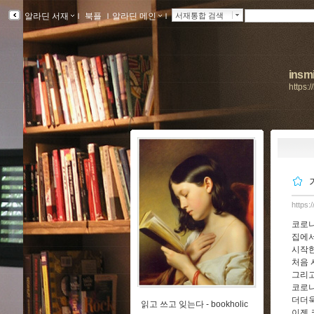
알라딘 서재
ｌ
북플
ｌ
알라딘 메인
ｌ
서재통합 검색
insmi
https:
https:
코로나
집에서
시작한
처음 
그리고
코로나
더더욱
읽고 쓰고 잊는다 -
bookholic
이젠 