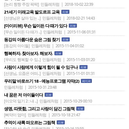
[논리 짱짱 주장 팍팍]
민들레처럼 | 2018-10-02 22:39
21세기 미래교육 발도르프 교육
리뷰
[선생님은 살아 있는 ..]
민들레처럼 | 2018-02-21 14:43
[마이리뷰] 무슨 일이든 다 때가 있다
리뷰
[무슨 일이든 다 때가 ..]
민들레처럼 | 2015-11-06 01:31
동강의 아름다운 숨은 그림 찾기
리뷰
[동강의 아이들]
민들레처럼 | 2015-11-04 01:02
행복하자. 찾아보자. 해보자.
리뷰
[우리도 행복할 수 있..]
민들레처럼 | 2015-11-03 01:20
사람이 사람에게 이렇게 힘이 될 수 있구나
리뷰
[선생님, 요즘은 어떠..]
민들레처럼 | 2015-11-01 01:31
우리말 바로쓰기 18 - 예능프로그램 자막(2)
페이퍼
민들레처럼 | 2015-10-31 23:48
내 꿈은 저 아이들이다
리뷰
[이오덕 일기 2 : 내 ..]
민들레처럼 | 2015-10-29 00:10
생명, 따뜻함, 그리고 사랑이 담긴 그림책
리뷰
[삐약이 엄마]
민들레처럼 | 2015-10-18 21:47
추억이 새록 떠오르는 그림책
리뷰
[장수탕 선녀님]
민들레처럼 | 2015-10-16 15:55