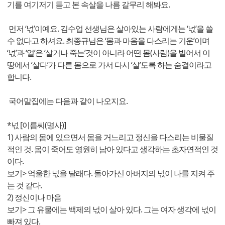
기를 여기저기 듣고 본 속살을 나름 갈무리 해봐요.
먼저 ‘넋’이예요. 김수업 선생님은 살아있는 사람에게는 ‘넋’을 쓸
수 없다고 하셔요. 최종규님은 ‘몸과 마음을 다스리는 기운’이며
‘넋’과 ‘얼’은 ‘살거나 죽는’것이 아니라 어떤 몸(사람)을 빌어서 이
땅에서 ‘살다’가 다른 몸으로 가서 다시 ‘살’도록 하는 숨결이라고
합니다.
국어말집에는 다음과 같이 나오지요.
*넋 [이름씨(명사)]
1) 사람의 몸에 있으면서 몸을 거느리고 정신을 다스리는 비물질
적인 것. 몸이 죽어도 영원히 남아 있다고 생각하는 초자연적인 것
이다.
보기> 억울한 넋을 달래다. 돌아가신 아버지의 넋이 나를 지켜 주
는 것 같다.
2) 정신이나 마음
보기> 그 유물에는 백제의 넋이 살아 있다. 그는 여자 생각에 넋이
빠져 있다.