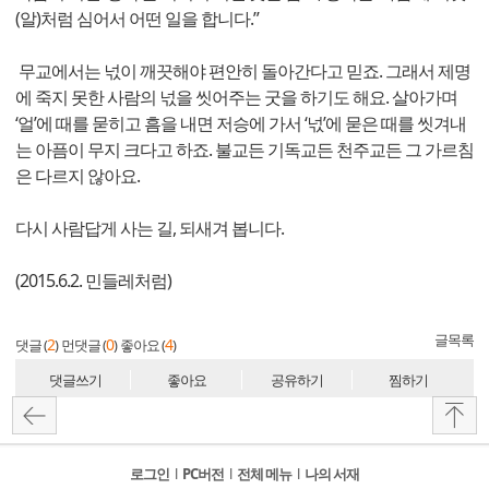
(알)처럼 심어서 어떤 일을 합니다.”
무교에서는 넋이 깨끗해야 편안히 돌아간다고 믿죠. 그래서 제명
에 죽지 못한 사람의 넋을 씻어주는 굿을 하기도 해요. 살아가며
‘얼’에 때를 묻히고 흠을 내면 저승에 가서 ‘넋’에 묻은 때를 씻겨내
는 아픔이 무지 크다고 하죠. 불교든 기독교든 천주교든 그 가르침
은 다르지 않아요.
다시 사람답게 사는 길, 되새겨 봅니다.
(2015.6.2. 민들레처럼)
글목록
2
0
4
댓글 (
)
먼댓글 (
)
좋아요 (
)
댓글쓰기
좋아요
공유하기
찜하기
로그인
l
PC버전
l
전체 메뉴
l
나의 서재