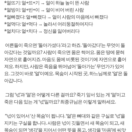
*얼뜨기: 얼+뜨+기 → 얼이 하늘 높이 뜬 사람
*얼빙이: 얼+빈+이 → 얼이 비어 버린 사람
*얼빠졌다: 얼+빠졌다 → 얼이 사람의 마음에서 빠졌다
*얼먹다: 얼+먹다 → 놀라서 어리둥절하여지다
*얼치다: 얼+치다 → 정신을 잃어버리다
어른들이 죽으면 ‘돌아가셨다.’라고 하죠. ‘돌아갔다’는 무엇이 돌
아갔다는 것일까요? 사람이 죽으면 몸은 썩어요. 몸은 땅에 묻혀
자연으로 흩어지죠. 마음도 몸에 비롯된 것이기에 자연으로 흩어
져요. 하지만, 사람은 죽음을 뛰어넘어 ‘돌아가는’ 무언가가 있어
요. 그것이 바로 ‘얼’이예요. 목숨이 시작된 곳, 하느님께로 ‘얼’은 돌
아갑니다.
그럼 ‘넋’과 ‘얼’은 어떻게 다른 걸까요? 죽기 앞서 있는 게 ‘얼’이고
죽은 다음 있는 게 ‘넋’일까요? 최종규님은 이렇게 말하세요.
“넋이 있어서 ‘산 목숨’이 됩니다. ‘얼’은 뼈대와 같은 구실로 ‘넋’을
지키는 구실을 합니다. 사람은 넋이 깃들면서 새 목숨이 되고, 새
목숨이 되면 ‘생각’을 지어서 어떤 뜻을 품고, 생각을 ‘마음’에 씨앗