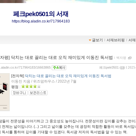
페크pek0501의 서재
https://blog.aladin.co.kr/717964183
글보기
ｌ
서재브리핑
ｌ
서재
00자평] 닥치는 대로 끌리는 대로 오직 재미있게 이동진 독서법
ｌ
백자평
og.aladin.co.kr/717964183/16663865
페크pek0501
(
) l 2025
[전자책]
닥치는 대로 끌리는 대로 오직 재미있게 이동진 독서법
이동진 지음 / 위즈덤하우스 / 2022년 7월
평점 :
사람들이 전문성을 이야기하고 그 중요성도 높아집니다. 전문성이란 깊이를 갖추는 것이
 전제는 넓이입니다. (...) 그리고 넓이를 갖추는 데 굉장히 적합한 활동이 바로 독서입니
 독서를 통하여 깊이를 기대할 수 있겠다. 독서광 저자의 독서법을 알 수 있는 책.