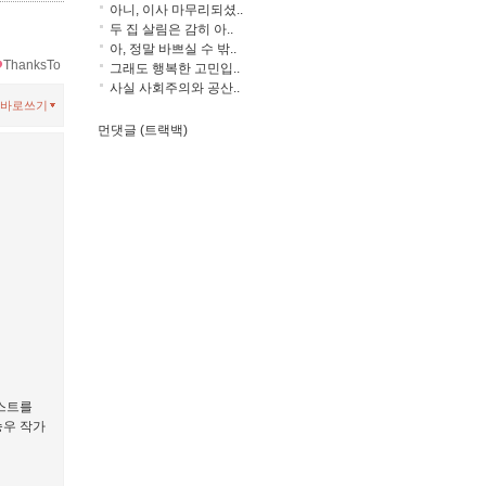
아니, 이사 마무리되셨..
두 집 살림은 감히 아..
아, 정말 바쁘실 수 밖..
ThanksTo
그래도 행복한 고민입..
사실 사회주의와 공산..
바로쓰기
먼댓글 (트랙백)
리스트를
승우 작가