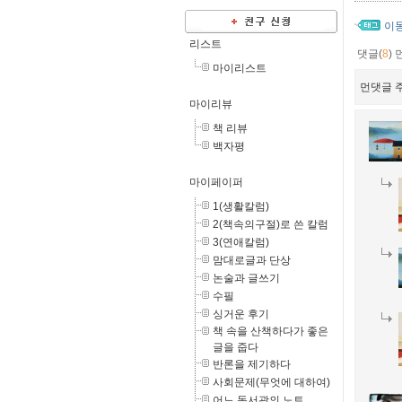
이
리스트
댓글(
8
)
마이리스트
먼댓글 주
마이리뷰
책 리뷰
백자평
마이페이퍼
1(생활칼럼)
2(책속의구절)로 쓴 칼럼
3(연애칼럼)
맘대로글과 단상
논술과 글쓰기
수필
싱거운 후기
책 속을 산책하다가 좋은
글을 줍다
반론을 제기하다
사회문제(무엇에 대하여)
어느 독서광의 노트