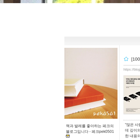
[1
https://bl
“많은 
책과 발레를 좋아하는 페크의
데 깊이의
블로그입니다 -
페크pek0501
한 내용의