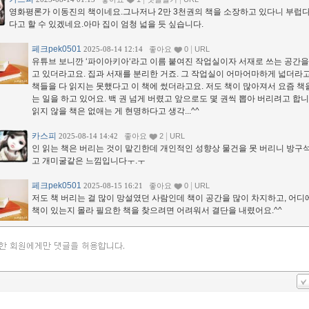
영화평론가 이동진의 책이네요.그나저나 2만 3천권의 책을 소장하고 있다니 부럽
다고 할 수 있겠네요.아마 집이 엄청 넓을 듯 싶습니다.
페크pek0501
|
2025-08-14 12:14
좋아요
0
URL
유튜브 보니깐 ‘파이아키아‘라고 이름 붙여진 작업실이자 서재로 쓰는 공간을
고 있더라고요. 집과 서재를 분리한 거죠. 그 작업실이 어마어마하게 넓더라고
책들을 다 읽지는 못했다고 이 책에 썼더라고요. 저도 책이 많아져서 요즘 책
는 일을 하고 있어요. 백 권 넘게 버렸고 앞으로도 몇 권씩 뽑아 버리려고 합니
읽지 않을 책은 없애는 게 현명하다고 생각...^^
카스피
|
2025-08-14 14:42
좋아요
2
URL
인 읽는 책은 버리는 것이 맡긴한데 개인적인 성향상 물건을 못 버리니 방구
고 개미굴같은 느낌입니다ㅜ.ㅜ
페크pek0501
|
2025-08-15 16:21
좋아요
0
URL
저도 책 버리는 걸 많이 망설였던 사람인데 책이 공간을 많이 차지하고, 어디
책이 있는지 몰라 필요한 책을 찾으려면 어려워서 결단을 내렸어요.^^