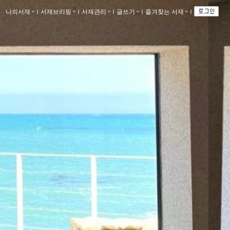
나의서재
ｌ
서재브리핑
ｌ
서재관리
ｌ
글쓰기
ｌ
즐겨찾는 서재
ｌ