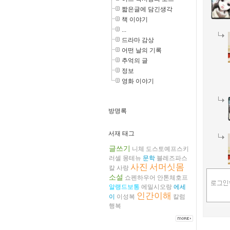
짧은글에 담긴생각
책 이야기
...
드라마 감상
어떤 날의 기록
추억의 글
정보
영화 이야기
방명록
서재 태그
글쓰기
니체
도스토예프스키
러셀
몽테뉴
문학
블레즈파스
사진
서머싯몸
칼
사랑
소설
쇼펜하우어
안톤체호프
알랭드보통
에밀시오랑
에세
인간이해
이
이성복
칼럼
행복