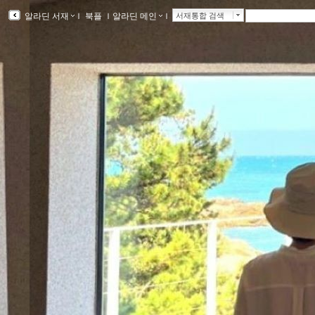
알라딘 서재
ｌ
북플
ｌ
알라딘 메인
ｌ
서재통합 검색