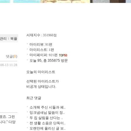
서재지수
: 351960점
관리
ｌ
북플
마이리뷰:
편
91
마이리스트:
편
1
마이페이퍼:
편
921
댓글(
8
)
오늘 95, 총 355875 방문
-08-13 11:28
오늘의 마이리스트
선택된 마이리스트가
비공개 상태입니다.
최근 댓글
소개해 주신 시들과 페..
잉크냄새님 말씀이 정..
겠죠. 그런
두 집 살림을 산다는 ..
다.” 다양
전 생활 소음은 단독이..
오랜만에 올리신 글 보..