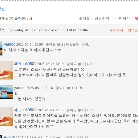
동진
먼댓글(
0
)
좋아요(
30
)
좋아요
ｌ
공유하기
ｌ
찜하기
ｌ
소 :
ㅣ
https://blog.aladin.co.kr/trackback/717964183/16663865
주소복사
먼댓글
yamoo
|
|
2025-08-13 13:09
좋아요
2
댓글달기
URL
이 책의 가치는 책 뒤의 추천 리스트...
페크pek0501
|
2025-08-13 13:19
좋아요
1
URL
그 추천 리스트가 누군가에겐 유용하겠지요.
그걸로 여러 페이지를 메워 실망했다는 평도 있더라고요. 케바케인 듯...
yamoo
|
2025-08-13 20:16
좋아요
1
URL
헐~~~
그런 시각도 있군요!!
페크pek0501
|
2025-08-14 12:17
좋아요
0
URL
저도 추천 도서로 페이지를 늘렸군, 하는 생각이 스치긴 했어요. 분야별로 
만든 건 전문가만이 할 수 있는 일이라 독서광답다고 느껴지더군요. 특히 이
를 좋아한다고 하네요.^^
카스피
|
|
2025-08-14 01:13
좋아요
1
댓글달기
URL