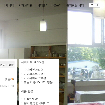
나의서재
ｌ
서재브리핑
ｌ
서재관리
ｌ
글쓰기
ｌ
즐겨찾는 서재
ｌ
서재지수
: 86924점
관리
ｌ
북플
마이리뷰:
편
651
마이리스트:
편
11
마이페이퍼:
편
591
댓글(
3
)
오늘 2, 총 253125 방문
-01-05 19:50
최근 댓글
찬성!! 찬성!!!
절대 찬성합니다!!! ㅋ..