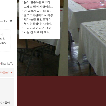
눈이 안좋아진후부터 ..
그래도 많이 사셨네요...
전 영화가 약간 더 좋..
숲속도서관이라니 이릉..
제가 놀란 포인트가 여..
 그것이 항
부지런하십니다. 패싱..
그러니까 가디언 선정 ..
사실 전 이게 더 재밌..
습니
멀찌감
 사람이
ThanksTo
바로쓰기
람만 들어