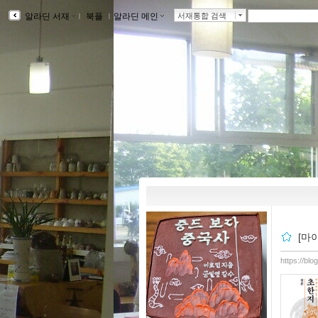
알라딘 서재
ｌ
북플
ｌ
알라딘 메인
ｌ
서재통합 검색
[마
https://blo