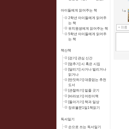
아이들에게 읽어주는 책
2학년 아이들에게 읽어주
는 책
유치원생에게 읽어주는 책
5학년 아이들에게 읽어주
는 책
책산책
[걷기] 관심 신간
[멈추기] 시 혹은 시집
[달리기] 사거나 빌리거나
읽거나
[딴짓하기] 대중없는 추천
도서
[관찰하기] 밑줄 긋기
[바라보기] 어린이책
[돌아가기] 책과 일상
장르불문1일1책읽기
독서일기
손으로 쓰는 독서일기