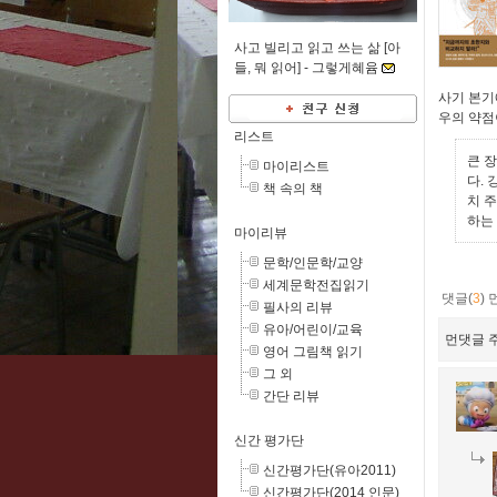
사고 빌리고 읽고 쓰는 삶 [아
들, 뭐 읽어] -
그렇게혜윰
사기 본기
우의 약점
리스트
큰 
마이리스트
다.
책 속의 책
치 
하는
마이리뷰
문학/인문학/교양
세계문학전집읽기
댓글(
3
)
필사의 리뷰
유아/어린이/교육
먼댓글 주
영어 그림책 읽기
그 외
간단 리뷰
신간 평가단
신간평가단(유아2011)
신간평가단(2014 인문)