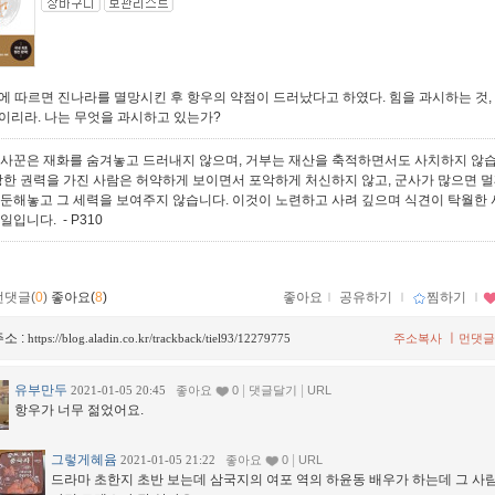
에 따르면 진나라를 멸망시킨 후 항우의 약점이 드러났다고 하였다. 힘을 과시하는 것,
이리라. 나는 무엇을 과시하고 있는가?
장사꾼은 재화를 숨겨놓고 드러내지 않으며, 거부는 재산을 축적하면서도 사치하지 않
 강한 권력을 가진 사람은 허약하게 보이면서 포악하게 처신하지 않고, 군사가 많으면 
주둔해놓고 그 세력을 보여주지 않습니다. 이것이 노련하고 사려 깊으며 식견이 탁월한
 일입니다.
- P310
먼댓글(
0
)
좋아요(
8
)
좋아요
ｌ
공유하기
ｌ
찜하기
ｌ
소 :
ㅣ
https://blog.aladin.co.kr/trackback/tiel93/12279775
주소복사
먼댓글
유부만두
|
|
2021-01-05 20:45
좋아요
0
댓글달기
URL
항우가 너무 젊었어요.
그렇게혜윰
|
2021-01-05 21:22
좋아요
0
URL
드라마 초한지 초반 보는데 삼국지의 여포 역의 하윤동 배우가 하는데 그 사