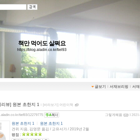
책만 먹어도 살쪄요
https://blog.aladin.co.kr/tiel93
글보기
ｌ
서재브리핑
ｌ
서재
이리뷰] 원본 초한지 1
ｌ
[바라보기] 어린이책
g.aladin.co.kr/tiel93/12279775
그렇게혜윰
(
) l 2021
원본 초한지 1
ㅣ
원본 초한지 1
견위 지음, 김영문 옮김 / 교유서가 / 2019년 2월
평점 :