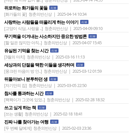
위로하는 화가들의 꽃들
리뷰
[화가들의 꽃]
청춘의반신상 | 2025-04-14 10:34
사랑하는 사람들을 떠올리게 하는 이야기
리뷰
[고양이 식당, 사랑을 ..]
청춘의반신상 | 2025-04-09 09:10
무기력을 이겨내는 사소하지만 중요한 방법론
리뷰
[할 일은 많지만 아직..]
청춘의반신상 | 2025-04-07 15:45
유실된 기억을 찾는 시간
리뷰
[3월의 마치]
청춘의반신상 | 2025-03-16 11:13
세상과의 단절을 택한 이들을 생각하며
리뷰
[웅크린 마음이 방 안..]
청춘의반신상 | 2025-03-12 01:59
뒤돌아보니 분투하던 생
리뷰
[자기만의 집]
청춘의반신상 | 2025-03-05 22:50
참사를 통과하는 시간
리뷰
[왝왝이가 그곳에 있었..]
청춘의반신상 | 2025-02-28 18:32
쓰고 싶게 하는 책
리뷰
[쓰는 생활]
청춘의반신상 | 2025-02-18 18:41
진짜 나를 찾아가는 여행
리뷰
[두 번째 달에게]
청춘의반신상 | 2025-02-03 23:36