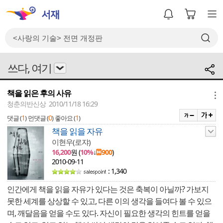
쓰다, 여기
책을 읽은 후의 사유
메뉴
청춘의반신상 2010/11/18 16:29
1
0
1
댓글 (
)
먼댓글 (
)
좋아요 (
)
책을 읽을 자유
이현우(로쟈)
16,200
원 (
10%
↓
900
)
2010-09-11
: 1,340
인간에게 책을 읽을 자유가 있다는 것은 축복이 아닐까? 가보지
못한 세계를 상상할 수 있고, 다른 이의 생각을 들여다 볼 수 있으
며, 깨달음을 얻을 수도 있다. 자신이 필요한 생각의 힌트를 얻을