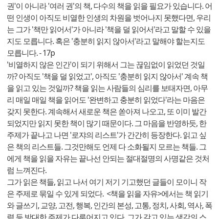
권'이 아니라 '여러 권'의 책, 다수의 책을 읽을 필요가 있습니다. 어
떤 인생이 아직도 비열한 인생의 차원을 벗어나지 못했다면, 우리
는 그가 '책만 읽어서'가 아니라 '책을 덜 읽어서'라고 말할 수 있을
지도 모릅니다. 혹은 '충분히 읽지 않아서'라고 말해야 할는지도
모릅니다. - 17p
'비열하지 않은 인간'이 되기 위해서 그는 끊임없이 읽었던 것일
까? 아직도 '책을 덜 읽었고', 아직도 '충분히 읽지 않아서' 계속 책
을 읽고 있는 것일까? 책을 읽는 사람들의 심리를 보태자면, 아무
리 매일 매일 책을 읽어도 '완변하고 충분히 읽었다'라는 마음은
갖지 못한다. 계속해서 새로운 책은 쏟아져 나오고, 또 이미 발간
되었지만 읽지 못한 책이 많기 때문이다. 그 마음을 반영하듯, 한
주제가 끝나고 나면 '로쟈의 리스트'가 간간히 등장한다. 읽고 싶
은 책의 리스트들. 그것만해도 언제 다 소화될지 모르는 책들. 그
에게 책을 읽을 자유는 끝나선 안되는 절대절명의 사명같은 것처
럼 느껴진다.
그가 읽은 책들, 읽고 나서 여기 저기 기고했던 글들이 모이니 작
은 주제로 묶일 수 있게 되었다. <책을 읽을 자유>에서는 책 읽기
와 글쓰기, 교양, 고전, 행복, 인간의 본성, 고통, 정치, 사회, 역사, 폭
력 등 방대한 주제가 다루어지고 있다. 그가 갖고 있는 생각의 스