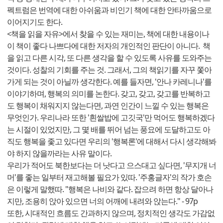
펙트럼은 번역에 대한 아쉬움과 비인기 책에 대한 안타까움으로
이어지기도 한다.
<책을 읽을 자유>에서 찾을 수 있는 재미는, 책에 대한 내용이나
이 책이 좋다 나쁘다에 대한 저자의 개인적인 판단이 아니다. 책
을 읽고 다른 시각, 또 다른 생각을 할 수 있도록 사유를 도와주는
것이다. 성찰의 기회를 주는 것. 그래서, 그의 책읽기를 자꾸 쫓아
가게 되는 것이 아닐까 생각한다. 예를 들자면, '안나 카레니나'를
이야기하며, 행복의 의미를 논한다. 갖고, 갖고, 갖고를 반복하고
도 행복이 채워지지 않는다면, 과연 인간이 느낄 수 있는 행복은
무엇인가. 우리나라 또한 '흰쌀밥에 고깃국'만 먹어도 행복하겠다
는 시절이 있었지만, 그 몇 배를 뛰어 넘는 풍요에 도달하고도 아
직도 행복을 좇고 있다면 우리의 '행복론'에 대해서 다시 생각해봐
야 하지 않을까라는 사유 말이다.
우리가 적어도 북한보다는 더 낫다고 으스대고 싶다면, '무지개 너
머'를 좋는 일부터 재고해볼 필요가 있따. '주홍글자'의 작가 호손
은 이렇게 말했따. "행복은 나비와 같다. 잡으려 하면 항상 달아나
지만, 조용히 앉아 있으면 너의 어깨에 내려와 앉는다." - 97p
또한, 시대적인 흐름도 간과하지 않으며, 정치적인 생각도 가감없