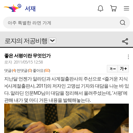
로쟈의 저공비행
좋은 서평이란 무엇인가
메뉴
로쟈 2011/05/15 12:58
4
0
60
댓글 (
)
먼댓글 (
)
좋아요 (
)
지난달 언젠가 알라딘과 사계절출판사의 주선으로 <즐거운 지식
>(사계절출판사, 2011)의 저자인 고명섭 기자와 대담을 나눈 바 있
다. 알라딘 인문MD님이 대담을 정리해서 올려주셨는데, '서평'에
관해 내가 몇 마디 거든 내용을 발췌해놓는다.