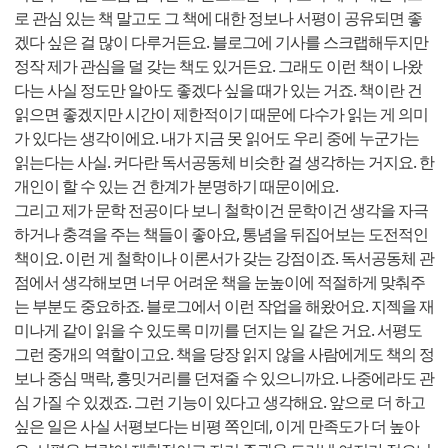
로 관심 있는 책 말고도 그 책에 대한 정보나 서평이 공유되면 좋
겠다 싶은 걸 많이 다루거든요. 블로그에 기사를 스크랩해두지만
정작 제가 관심을 덜 갖는 책도 있거든요. 그래도 이런 책이 나왔
다는 사실 정도만 알아도 좋겠다 싶을 때가 있는 거죠. 책이란 건
읽으면 좋겠지만 시간이 제한적이기 때문에 다수가 읽는 게 의미
가 있다는 생각이에요. 내가 지금 못 읽어도 우리 중에 누군가는
읽는다는 사실. 커다란 독서공동체 비슷한 걸 생각하는 거지요. 한
개인이 할 수 있는 건 한계가 분명하기 때문이에요.
그리고 제가 문학 전공이다 보니 철학이건 문학이건 생각을 자극
하거나 충격을 주는 책들이 좋아요, 통념을 뒤집어보는 도전적인
책이요. 이런 게 철학이나 이론서가 갖는 강점이죠. 독서공동체 관
점에서 생각해보면 너무 어려운 책을 눈높이에 적절하게 맞춰주
는 부분도 중요하죠. 블로그에서 이런 작업을 해왔어요. 지젝을 재
미나게 같이 읽을 수 있도록 미끼를 던지는 일 같은 거요. 서평도
그런 중개의 역할이고요. 책을 당장 읽지 않을 사람에게도 책의 정
보나 중심 맥락, 흥밋거리를 던져줄 수 있으니까요. 나중에라도 관
심 가질 수 있겠죠. 그런 기능이 있다고 생각해요. 앞으로 더 하고
싶은 일은 사실 서평보다는 비평 쪽인데, 이게 만족도가 더 높아