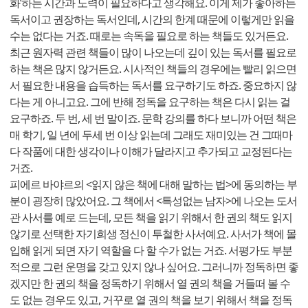
화’하는 시간과 노력이 필요하다고 생각해요. 이게 제가 좋아하는
독서이고 권장하는 독서인데, 시간의 한계 때문에 이렇게만 읽을
수는 없다는 거죠. 때로는 속독을 필요로 하는 책들도 있거든요.
최근 원자력 관련 책들이 많이 나오는데 깊이 있는 독서를 필요로
하는 책은 많지 않거든요. 시사적인 책들의 경우에는 빨리 읽으면
서 필요한 내용을 습득하는 독서를 요구하기도 하죠. 중요하지 않
다는 게 아니고요. 그에 반해 정독을 요구하는 책은 다시 읽는 걸
요구하죠. 두 번, 세 번 말이죠. 문학 강의를 하다 보니까 어떤 책은
매 학기, 일 년에 두세 번 이상 읽는데 그래도 재미있는 건 그때마
다 작품에 대한 생각이나 이해가 달라지고 추가되고 교정된다는
거죠.
피에르 바야르의 <읽지 않은 책에 대해 말하는 법>에 동의하는 부
분이 굉장히 많았어요. 그 책에서 <특성없는 남자>에 나오는 도서
관 사서를 예로 드는데, 모든 책을 읽기 위해서 한 권의 책도 읽지
않기로 선택한 자기희생 정신이 투철한 사서예요. 사서가 책에 몰
입해 읽게 되면 자기 역할을 다 할 수가 없는 거죠. 서평가도 부분
적으로 그런 운명을 갖고 있지 않나 싶어요. 그러니까 정독하면 좋
겠지만 한 권의 책을 정독하기 위해서 열 권의 책을 거들떠 볼 수
도 없는 경우도 있고, 거꾸로 열 권의 책을 보기 위해서 책을 정독