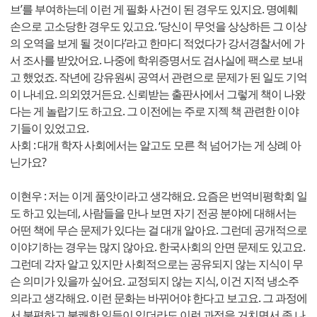
브’를 부여하는데 이런 게 필화 사건이 된 경우도 있지요. 명예훼
손으로 고소당한 경우도 있고요. ‘당신이 무엇을 상상하든 그 이상
의 오역을 보게 될 것이다’라고 한마디 적었다가 강서경찰서에 가
서 조사를 받았어요. 나중에 학위증명서도 검사실에 팩스로 보내
고 했었죠. 작년에 강유원씨 공역서 관련으로 문제가 된 일도 기억
이 나네요. 의외였거든요. 신뢰받는 출판사에서 그렇게 책이 나왔
다는 게 놀랍기도 하고요. 그 이전에는 주로 지젝 책 관련한 이야
기들이 있었고요.
사회 : 대개 학자 사회에서는 알고도 모른 척 넘어가는 게 상례 아
닌가요?
이현우 : 저는 이게 품앗이라고 생각해요. 요즘은 번역비평학회 일
도 하고 있는데, 사람들을 만나 보면 자기 전공 분야에 대해서는
어떤 책에 무슨 문제가 있다는 걸 대개 알아요. 그런데 공개적으로
이야기하는 경우는 많지 않아요. 한국사회의 안면 문제도 있고요.
그런데 각자 알고 있지만 사회적으로는 공유되지 않는 지식이 무
슨 의미가 있을까 싶어요. 교정되지 않는 지식, 이건 지적 냉소주
의라고 생각해요. 이런 문화는 바뀌어야 한다고 보고요. 그 과정에
서 불편하고 불쾌한 일들이 있더라도 이런 과정을 거치면서 좀 나