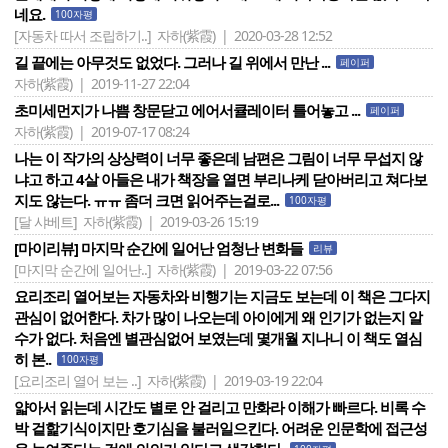
네요.
100자평
[자동차 따서 조립하기..]
자하(紫霞) | 2020-03-28 12:52
길 끝에는 아무것도 없었다. 그러나 길 위에서 만난 ...
페이퍼
자하(紫霞) | 2019-11-27 22:04
초미세먼지가 나쁨 창문닫고 에어서큘레이터 틀어놓고 ...
페이퍼
자하(紫霞) | 2019-07-17 08:24
나는 이 작가의 상상력이 너무 좋은데 남편은 그림이 너무 무섭지 않
냐고 하고 4살 아들은 내가 책장을 열면 부리나케 닫아버리고 쳐다보
지도 않는다. ㅠㅠ 좀더 크면 읽어주는걸로...
100자평
[달 샤베트]
자하(紫霞) | 2019-03-26 15:19
[마이리뷰] 마지막 순간에 일어난 엄청난 변화들
리뷰
[마지막 순간에 일어난..]
자하(紫霞) | 2019-03-22 07:56
요리조리 열어보는 자동차와 비행기는 지금도 보는데 이 책은 그다지
관심이 없어한다. 차가 많이 나오는데 아이에게 왜 인기가 없는지 알
수가 없다. 처음엔 별관심없어 보였는데 몇개월 지나니 이 책도 열심
히 본..
100자평
[요리조리 열어 보는 ..]
자하(紫霞) | 2019-03-19 22:04
얇아서 읽는데 시간도 별로 안 걸리고 만화라 이해가 빠르다. 비록 수
박 겉핥기식이지만 호기심을 불러일으킨다. 어려운 인문학에 접근성