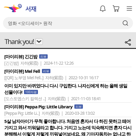
Thank you!
[마이리뷰] 긴긴밤
리뷰
[긴긴밤]
자하(紫霞) | 2024-11-22 12:26
[마이리뷰] Mel Fell
리뷰
[[QR] 노부영 Mel Fell..]
자하(紫霞) | 2022-10-31 16:17
이미 있지만 바뀌었다니 다시 구입한다. 나자신에게 하는 올해 생일
선물이다!
100자평
[도스토옙스키 컬렉션 ..]
자하(紫霞) | 2021-11-03 18:41
[마이리뷰] Peppa Pig: Little Library
리뷰
[Peppa Pig: Little Li..]
자하(紫霞) | 2020-03-28 13:02
5살 남자아이가 무척 좋아합니다. 처음엔 혼자서 다 하진 못하고 떼어
가지고 와서 끼워달라고 합니다. 가지고 노는데 익숙해지면 혼자 다시
분해해서 이렇게 저렇게 끼워넣어보네요. 왜 기아자동차는 없냐고 하