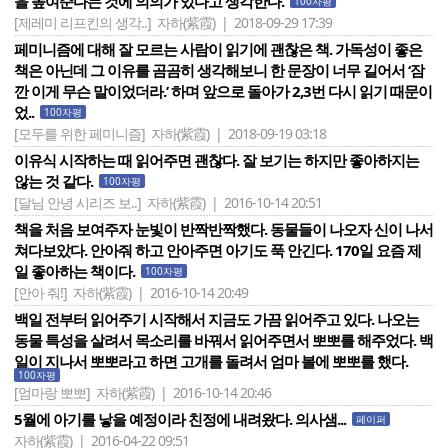
을 높여준다는 것에 의의가 있다고 생각한다.
100자평
[제레미 리프킨의 생각..]
자하(紫霞) | 2018-09-29 17:39
페미니즘에 대해 잘 모르는 사람이 읽기에 괜찮은 책. 가독성이 좋은
책은 아닌데 그 이유를 곰곰히 생각해보니 한 문장이 너무 길어서 ‘잠
깐 이게 무슨 말이었더라.’ 하며 앞으로 돌아가 2,3번 다시 읽기 때문이
었..
100자평
[모두를 위한 페미니즘]
자하(紫霞) | 2018-09-19 03:18
이유식 시작하는 때 읽어주면 괜찮다. 잘 보기는 하지만 좋아하지는
않는 것 같다.
100자평
[달님 안녕 시리즈 보..]
자하(紫霞) | 2016-10-14 20:51
책을 처음 보여주자 눈빛이 반짝반짝했다. 동물들이 나오자 신이 나서
쳐다보았다. 안아줘 하고 안아주면 아기도 푹 안긴다. 170일 요즘 제
일 좋아하는 책이다.
100자평
[안아 줘!]
자하(紫霞) | 2016-10-14 20:49
백일 전부터 읽어주기 시작해서 지금도 가끔 읽어주고 있다. 나오는
동물 특성을 살려서 목소리를 바꿔서 읽어주면서 뽀뽀를 해주었다. 백
일이 지나서 뽀뽀라고 하면 고개를 돌려서 엄마 볼에 뽀뽀를 했다.
100자평
[엄마랑 뽀뽀]
자하(紫霞) | 2016-10-14 20:46
5월에 아기를 낳을 예정이라 친정에 내려왔다. 의사샘...
페이퍼
자하(紫霞) | 2016-04-22 09:51