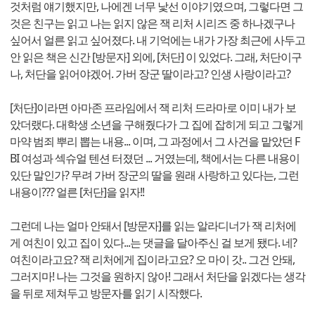
것처럼 얘기했지만, 나에겐 너무 낯선 이야기였으며, 그렇다면 그
것은 친구는 읽고 나는 읽지 않은 잭 리처 시리즈 중 하나겠구나
싶어서 얼른 읽고 싶어졌다. 내 기억에는 내가 가장 최근에 사두고
안 읽은 책은 신간 [방문자] 외에, [처단] 이 있었다. 그래, 처단이구
나, 처단을 읽어야겠어. 가버 장군 딸이라고? 인생 사랑이라고?
[처단]이라면 아마존 프라임에서 잭 리처 드라마로 이미 내가 보
았더랬다. 대학생 소년을 구해줬다가 그 집에 잡히게 되고 그렇게
마약 범죄 뿌리 뽑는 내용... 이며, 그 과정에서 그 사건을 맡았던 F
BI 여성과 섹슈얼 텐션 터졌던 ... 거였는데, 책에서는 다른 내용이
있단 말인가? 무려 가버 장군의 딸을 원래 사랑하고 있다는, 그런
내용이??? 얼른 [처단]을 읽자!!
그런데 나는 얼마 안돼서 [방문자]를 읽는 알라디너가 잭 리처에
게 여친이 있고 집이 있다...는 댓글을 달아주신 걸 보게 됐다. 네?
여친이라고요? 잭 리처에게 집이라고요? 오 마이 갓.. 그건 안돼,
그러지마! 나는 그것을 원하지 않아! 그래서 처단을 읽겠다는 생각
을 뒤로 제쳐두고 방문자를 읽기 시작했다.