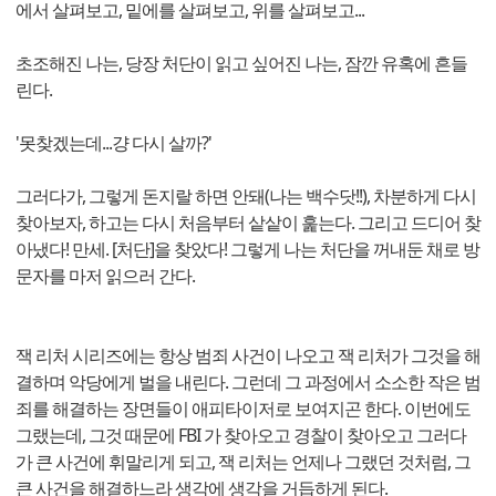
에서 살펴보고, 밑에를 살펴보고, 위를 살펴보고...
초조해진 나는, 당장 처단이 읽고 싶어진 나는, 잠깐 유혹에 흔들
린다.
'못찾겠는데...걍 다시 살까?'
그러다가, 그렇게 돈지랄 하면 안돼(나는 백수닷!!), 차분하게 다시
찾아보자, 하고는 다시 처음부터 샅샅이 훑는다. 그리고 드디어 찾
아냈다! 만세. [처단]을 찾았다! 그렇게 나는 처단을 꺼내둔 채로 방
문자를 마저 읽으러 간다.
잭 리처 시리즈에는 항상 범죄 사건이 나오고 잭 리처가 그것을 해
결하며 악당에게 벌을 내린다. 그런데 그 과정에서 소소한 작은 범
죄를 해결하는 장면들이 애피타이저로 보여지곤 한다. 이번에도
그랬는데, 그것 때문에 FBI 가 찾아오고 경찰이 찾아오고 그러다
가 큰 사건에 휘말리게 되고, 잭 리처는 언제나 그랬던 것처럼, 그
큰 사건을 해결하느라 생각에 생각을 거듭하게 된다.