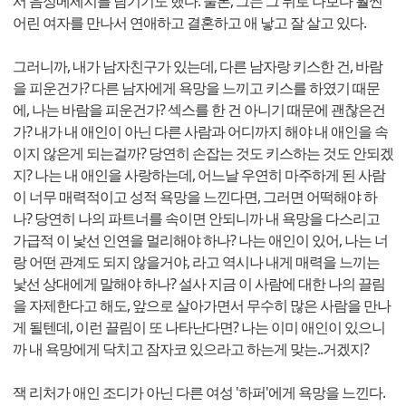
서 음성메세지를 남기기도 했다. 물론, 그는 그 뒤로 나보다 훨씬
어린 여자를 만나서 연애하고 결혼하고 애 낳고 잘 살고 있다.
그러니까, 내가 남자친구가 있는데, 다른 남자랑 키스한 건, 바람
을 피운건가? 다른 남자에게 욕망을 느끼고 키스를 하였기 때문
에, 나는 바람을 피운건가? 섹스를 한 건 아니기 때문에 괜찮은건
가? 내가 내 애인이 아닌 다른 사람과 어디까지 해야 내 애인을 속
이지 않은게 되는걸까? 당연히 손잡는 것도 키스하는 것도 안되겠
지? 나는 내 애인을 사랑하는데, 어느날 우연히 마주하게 된 사람
이 너무 매력적이고 성적 욕망을 느낀다면, 그러면 어떡해야 하
나? 당연히 나의 파트너를 속이면 안되니까 내 욕망을 다스리고
가급적 이 낯선 인연을 멀리해야 하나? 나는 애인이 있어, 나는 너
랑 어떤 관계도 되지 않을거야, 라고 역시나 내게 매력을 느끼는
낯선 상대에게 말해야 하나? 설사 지금 이 사람에 대한 나의 끌림
을 자제한다고 해도, 앞으로 살아가면서 무수히 많은 사람을 만나
게 될텐데, 이런 끌림이 또 나타난다면? 나는 이미 애인이 있으니
까 내 욕망에게 닥치고 잠자코 있으라고 하는게 맞는..거겠지?
잭 리처가 애인 조디가 아닌 다른 여성 '하퍼'에게 욕망을 느낀다.