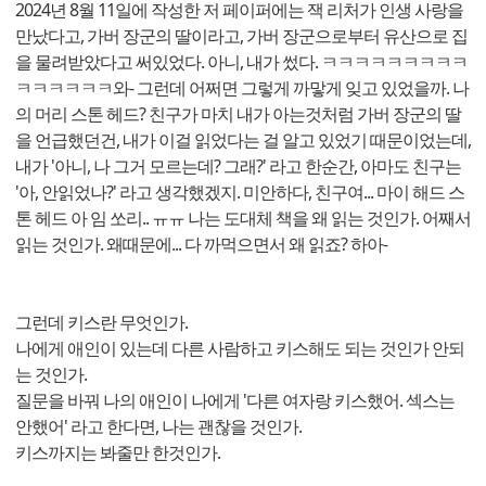
2024년 8월 11일에 작성한 저 페이퍼에는 잭 리처가 인생 사랑을
만났다고, 가버 장군의 딸이라고, 가버 장군으로부터 유산으로 집
을 물려받았다고 써있었다. 아니, 내가 썼다. ㅋㅋㅋㅋㅋㅋㅋㅋㅋ
ㅋㅋㅋㅋㅋㅋ와- 그런데 어쩌면 그렇게 까맣게 잊고 있었을까. 나
의 머리 스톤 헤드? 친구가 마치 내가 아는것처럼 가버 장군의 딸
을 언급했던건, 내가 이걸 읽었다는 걸 알고 있었기 때문이었는데,
내가 '아니, 나 그거 모르는데? 그래?' 라고 한순간, 아마도 친구는
'아, 안읽었나?' 라고 생각했겠지. 미안하다, 친구여... 마이 해드 스
톤 헤드 아 임 쏘리.. ㅠㅠ 나는 도대체 책을 왜 읽는 것인가. 어째서
읽는 것인가. 왜때문에... 다 까먹으면서 왜 읽죠? 하아-
그런데 키스란 무엇인가.
나에게 애인이 있는데 다른 사람하고 키스해도 되는 것인가 안되
는 것인가.
질문을 바꿔 나의 애인이 나에게 '다른 여자랑 키스했어. 섹스는
안했어' 라고 한다면, 나는 괜찮을 것인가.
키스까지는 봐줄만 한것인가.