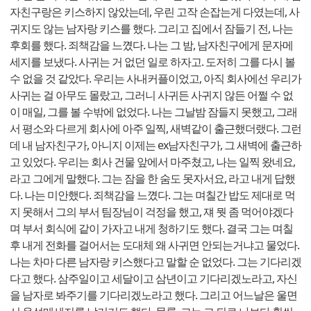
자친구랑은 키스하지 않았는데, 우린 고작 손잡는게 다였는데, 사
귀지도 않는 남자랑 키스를 했다. 그리고 집에서 잠들기 전, 나는
후회를 했다. 죄책감을 느꼈다. 나는 그 밤, 남자친구에게 문자메
세지를 보냈다. 사귀는 거 없던 일로 하자고. 도저히 그를 다시 볼
수 없을 것 같았다. 우리는 사내커플이었고, 아직 회사에선 우리가
사귀는 걸 아무도 몰랐고, 그러니 사귀든 사귀지 않든 어쩔 수 없
이 매일, 그를 볼 수밖에 없었다. 나는 그날밤 잠들지 못했고, 그래
서 평소와 다르게 회사에 아주 일찍, 새벽같이 출근했더랬다. 그런
데 내 남자친구가, 아니지 이제는 ex남자친구가, 그 새벽에 출근하
고 있었다. 우리는 회사 건물 앞에서 마주쳤고, 나는 일찍 왔네요,
라고 그에게 말했다. 그는 잠을 한 숨도 못자서요, 라고 내게 답했
다. 나는 미안했다. 죄책감을 느꼈다. 그는 며칠간 밥도 제대로 먹
지 못해서 그의 부서 팀장님이 걱정을 했고, 쟤 뭣 좀 먹어야겠다
며 부서 회식에 같이 가자고 내게 청하기도 했다. 결국 그는 며칠
후 내게 전화를 걸어서는 도대체 왜 사귀면 안되는거냐고 물었다.
나는 차마 다른 남자랑 키스했다고 말할 순 없었다. 그는 기다리겠
다고 했다. 삼주일이고 세달이고 삼년이고 기다리겠노라고, 자신
을 남자로 봐주기를 기다리겠노라고 했다. 그리고 어느날은 울면