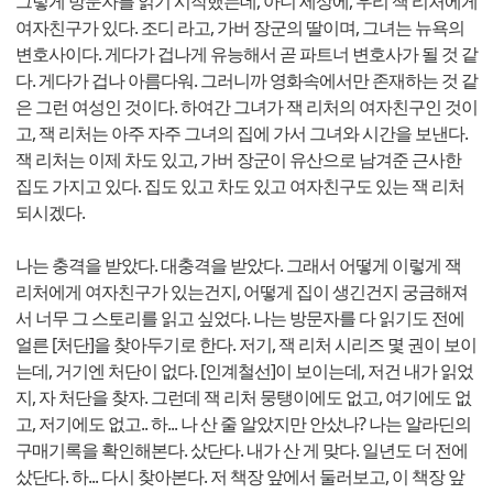
그렇게 방문자를 읽기 시작했는데, 아니 세상에, 우리 잭 리처에게
여자친구가 있다. 조디 라고, 가버 장군의 딸이며, 그녀는 뉴욕의
변호사이다. 게다가 겁나게 유능해서 곧 파트너 변호사가 될 것 같
다. 게다가 겁나 아름다워. 그러니까 영화속에서만 존재하는 것 같
은 그런 여성인 것이다. 하여간 그녀가 잭 리처의 여자친구인 것이
고, 잭 리처는 아주 자주 그녀의 집에 가서 그녀와 시간을 보낸다.
잭 리처는 이제 차도 있고, 가버 장군이 유산으로 남겨준 근사한
집도 가지고 있다. 집도 있고 차도 있고 여자친구도 있는 잭 리처
되시겠다.
나는 충격을 받았다. 대충격을 받았다. 그래서 어떻게 이렇게 잭
리처에게 여자친구가 있는건지, 어떻게 집이 생긴건지 궁금해져
서 너무 그 스토리를 읽고 싶었다. 나는 방문자를 다 읽기도 전에
얼른 [처단]을 찾아두기로 한다. 저기, 잭 리처 시리즈 몇 권이 보이
는데, 거기엔 처단이 없다. [인계철선]이 보이는데, 저건 내가 읽었
지, 자 처단을 찾자. 그런데 잭 리처 뭉탱이에도 없고, 여기에도 없
고, 저기에도 없고.. 하... 나 산 줄 알았지만 안샀나? 나는 알라딘의
구매기록을 확인해본다. 샀단다. 내가 산 게 맞다. 일년도 더 전에
샀단다. 하... 다시 찾아본다. 저 책장 앞에서 둘러보고, 이 책장 앞