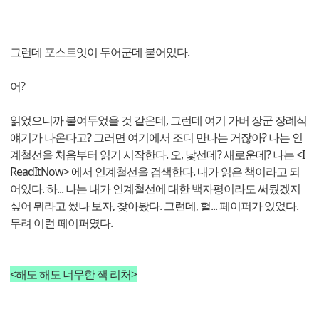
그런데 포스트잇이 두어군데 붙어있다.
어?
읽었으니까 붙여두었을 것 같은데, 그런데 여기 가버 장군 장례식
얘기가 나온다고? 그러면 여기에서 조디 만나는 거잖아? 나는 인
계철선을 처음부터 읽기 시작한다. 오, 낯선데? 새로운데? 나는 <I
ReadItNow> 에서 인계철선을 검색한다. 내가 읽은 책이라고 되
어있다. 하... 나는 내가 인계철선에 대한 백자평이라도 써뒀겠지
싶어 뭐라고 썼나 보자, 찾아봤다. 그런데, 헐... 페이퍼가 있었다.
무려 이런 페이퍼였다.
<해도 해도 너무한 잭 리처>