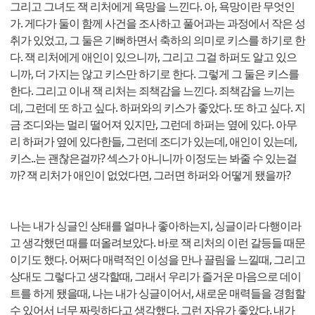
그리고 그녀도 잭 리처에게 욕망을 느낀다. 아, 욕망이란 무엇인
가. 게다가 둘이 함께 사건을 조사하고 풀어과는 과정에서 작은 성
취가 있었고, 그 둘은 기뻐하면서 축하의 의미로 키스를 하기로 한
다. 잭 리처에게 애인이 있으니까, 그리고 그걸 하퍼도 알고 있으
니까, 더 가지는 않고 키스만 하기로 한다. 그렇게 그 둘은 키스를
한다. 그리고 이내 잭 리처는 죄책감을 느낀다. 죄책감을 느끼는
데, 그런데 또 하고 싶다. 하퍼와의 키스가 좋았다. 또 하고 싶다. 지
금 조디와는 멀리 떨어져 있지만, 그런데 하퍼는 옆에 있다. 아무
리 하퍼가 옆에 있다한들, 그런데 조디가 있는데, 애인이 있는데,
키스..는 괜찮은걸까? 섹스가 아니니까 이정도는 봐줄 수 있는걸
까? 잭 리처가 애인이 없었다면, 그러면 하퍼와 어떻게 됐을까?
나는 내가 싱글인 상태를 얼마나 좋아하는지, 싱글이라 다행이라
고 생각했던 때를 떠올려보았다. 바로 잭 리처의 이런 갈등들 때문
이기도 했다. 어쩌다 매력적인 이성을 만나 끌림을 느낄때, 그리고
상대도 그렇다고 생각할때, 그래서 우리가 즐거운 마음으로 데이
트를 하게 됐을때, 나는 내가 싱글이어서, 새로운 매력들을 경험할
수 있어서 너무 짜릿하다고 생각했다. 그런 자유가 좋았다. 내가