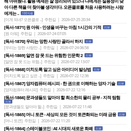
해 아쉬웠다. 활용 예제는 잘 정리되어 있으나 나에게는 실용성이 낮
아 다른 책을 더 찾아볼 생각이다. 오픈클로를 처음 사용하려는 사람
에게는 ..
100자평
[이게 되네? 오픈클로 ..]
주한길 | 2026-07-25 20:34
[독서-1871] 원 아워 - 인생을 바꾸는 아침 1시간의 기적
리뷰
[원 아워]
주한길 | 2026-07-24 07:05
[독서-1870] 우리는 망한 사랑만 골라서 하지
리뷰
[우리는 망한 사랑만 ..]
주한길 | 2026-07-24 06:58
[독서-1869] 알면 잠 못 드는 위험한 인문학 2
리뷰
[알면 잠 못 드는 위험..]
주한길 | 2026-07-22 13:07
[독서-1868] 미치도록 알고 싶은 아이디어 발상법
리뷰
[미치도록 알고 싶은 ..]
주한길 | 2026-07-22 12:36
[독서-1867] 양자컴퓨터 레시피 - 한 권으로 이해하는 양자 기술
리뷰
[양자컴퓨터 레시피]
주한길 | 2026-07-22 12:16
[독서-1866] 문과생들도 알아야 할 최소한의 물리 공부 - 지적 탐험
리뷰
[문과생들도 알아야 할..]
주한길 | 2026-07-22 11:48
[독서-1865] 머니 토큰 - 세상의 모든 것이 토큰화되는 미래 금융
리뷰
[머니 토큰]
주한길 | 2026-07-22 11:20
[독서-1864] 스테이블코인 : AI 시대의 새로운 화폐
리뷰