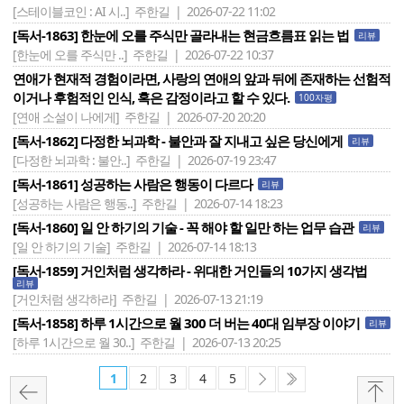
[스테이블코인 : AI 시..]
주한길 | 2026-07-22 11:02
[독서-1863] 한눈에 오를 주식만 골라내는 현금흐름표 읽는 법
리뷰
[한눈에 오를 주식만 ..]
주한길 | 2026-07-22 10:37
연애가 현재적 경험이라면, 사랑의 연애의 앞과 뒤에 존재하는 선험적
이거나 후험적인 인식, 혹은 감정이라고 할 수 있다.
100자평
[연애 소설이 나에게]
주한길 | 2026-07-20 20:20
[독서-1862] 다정한 뇌과학 - 불안과 잘 지내고 싶은 당신에게
리뷰
[다정한 뇌과학 : 불안..]
주한길 | 2026-07-19 23:47
[독서-1861] 성공하는 사람은 행동이 다르다
리뷰
[성공하는 사람은 행동..]
주한길 | 2026-07-14 18:23
[독서-1860] 일 안 하기의 기술 - 꼭 해야 할 일만 하는 업무 습관
리뷰
[일 안 하기의 기술]
주한길 | 2026-07-14 18:13
[독서-1859] 거인처럼 생각하라 - 위대한 거인들의 10가지 생각법
리뷰
[거인처럼 생각하라]
주한길 | 2026-07-13 21:19
[독서-1858] 하루 1시간으로 월 300 더 버는 40대 임부장 이야기
리뷰
[하루 1시간으로 월 30..]
주한길 | 2026-07-13 20:25
1
2
3
4
5