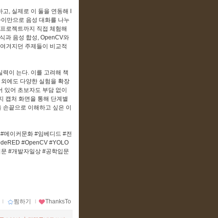
, 실제로 이 둘을 연동해 I
파이만으로 음성 대화를 나누
능 프로젝트까지 직접 체험해
식과 음성 합성, OpenCV와
로 여겨지던 주제들이 비교적
력이 는다. 이를 고려해 책
습 외에도 다양한 실험을 확장
되어 있어 초보자도 부담 없이
지 캡처 화면을 통해 단계별
을 손끝으로 이해하고 싶은 이
 #메이커문화 #임베디드 #전
RED #OpenCV #YOLO
커입문 #개발자일상 #공학입문
ｌ
찜하기
ｌ
ThanksTo