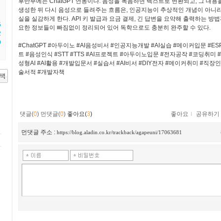
후반부에는 ChatGPT 연동이다. 음성을 녹음하면 텍스트로 변환되고, 그 내용을
생성한 뒤 다시 음성으로 들려주는 흐름은, 인공지능이 추상적인 개념이 아니
실을 실감하게 한다. API 키 발급과 요금 결제, 긴 답변을 요약해 출력하는 방
5
요한 정보들이 빠짐없이 정리되어 있어 독학으로도 충분히 완주할 수 있다.
2
9
#ChatGPT #아두이노 #AI음성비서 #인공지능개발 #AI실습 #메이커입문 #ESP3
트 #음성인식 #STT #TTS #AI프로젝트 #아두이노입문 #전자공작 #코딩취미
성형AI #AI활용 #개발입문서 #실습서 #AI비서 #DIY전자 #메이커취미 #직장
술서적 #개발자책
댓글(
0
)
먼댓글(
0
)
좋아요(
3
)
좋아요
ｌ
공유하기
먼댓글 주소 :
https://blog.aladin.co.kr/trackback/agapeuni/17063681