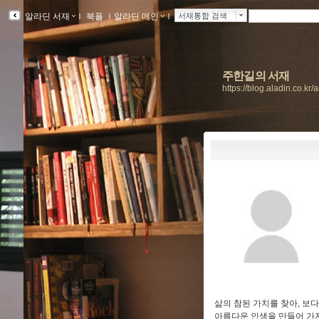
알라딘 서재
ｌ
북플
ｌ
알라딘 메인
ｌ
서재통합 검색
주한길의 서재
https://blog.aladin.co.kr
삶의 참된 가치를 찾아, 보다
아름다운 인생을 만들어 가자