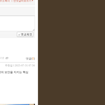
ㅣ
주소복사
먼댓글바로쓰기
터넷
댓글(
0
)
주한길
l 2025-07-31 07:56
상의 보안을 지키는 핵심