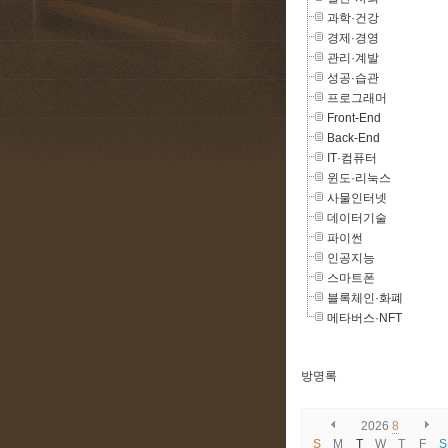
과학·건강
경제·경영
관리·계발
성공·습관
프로그래머
Front-End
Back-End
IT·컴퓨터
윈도·리눅스
사물인터넷
데이터기술
파이썬
인공지능
스마트폰
블록체인·화폐
메타버스·NFT
방명록
2026
8
S
M
T
W
T
F
S