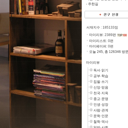
-
주한길
서재지수
: 185133점
마이리뷰:
2389
편
마이리스트:
0
편
마이페이퍼:
0
편
오늘 245, 총 126346 방
마이리뷰
독서·읽기
공부·학습
집필·쓰기
신앙·믿음
천국·지옥
종교·문명
인생·성장
사람·관계
문학·인문
철학·역사
일반·사회