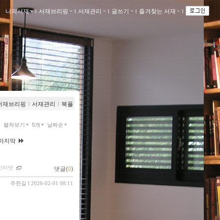
나의서재
ｌ
서재브리핑
ｌ
서재관리
ｌ
글쓰기
ｌ
즐겨찾는 서재
ｌ
서재브리핑
ｌ
서재관리
ｌ
북플
펼쳐보기
5개
날짜순
마지막
인터넷
댓글(
0
)
주한길
l 2026-02-01 08:11