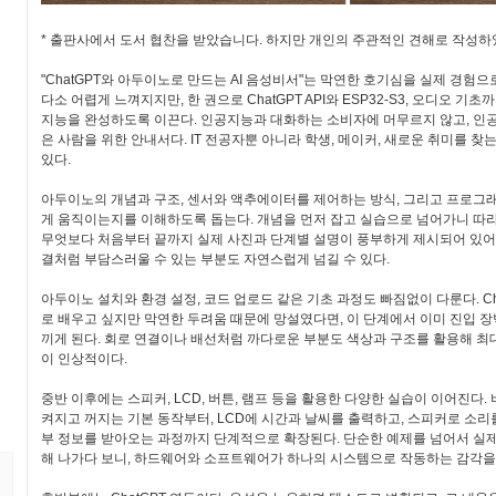
* 출판사에서 도서 협찬을 받았습니다. 하지만 개인의 주관적인 견해로 작성하
"ChatGPT와 아두이노로 만드는 AI 음성비서"는 막연한 호기심을 실제 경험으
다소 어렵게 느껴지지만, 한 권으로 ChatGPT API와 ESP32-S3, 오디오 기
지능을 완성하도록 이끈다. 인공지능과 대화하는 소비자에 머무르지 않고, 인
은 사람을 위한 안내서다. IT 전공자뿐 아니라 학생, 메이커, 새로운 취미를 
있다.
아두이노의 개념과 구조, 센서와 액추에이터를 제어하는 방식, 그리고 프로그
게 움직이는지를 이해하도록 돕는다. 개념을 먼저 잡고 실습으로 넘어가니 따
무엇보다 처음부터 끝까지 실제 사진과 단계별 설명이 풍부하게 제시되어 있어
결처럼 부담스러울 수 있는 부분도 자연스럽게 넘길 수 있다.
아두이노 설치와 환경 설정, 코드 업로드 같은 기초 과정도 빠짐없이 다룬다. C
로 배우고 싶지만 막연한 두려움 때문에 망설였다면, 이 단계에서 이미 진입 
끼게 된다. 회로 연결이나 배선처럼 까다로운 부분도 색상과 구조를 활용해 
이 인상적이다.
중반 이후에는 스피커, LCD, 버튼, 램프 등을 활용한 다양한 실습이 이어진다.
켜지고 꺼지는 기본 동작부터, LCD에 시간과 날씨를 출력하고, 스피커로 소리
부 정보를 받아오는 과정까지 단계적으로 확장된다. 단순한 예제를 넘어서 실
해 나가다 보니, 하드웨어와 소프트웨어가 하나의 시스템으로 작동하는 감각을