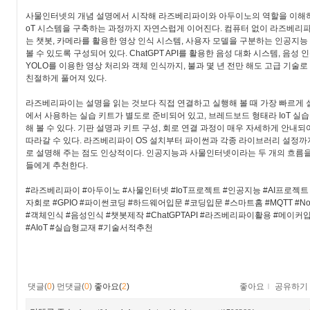
사물인터넷의 개념 설명에서 시작해 라즈베리파이와 아두이노의 역할을 이해하고
oT 시스템을 구축하는 과정까지 자연스럽게 이어진다. 컴퓨터 없이 라즈베리
는 챗봇, 카메라를 활용한 영상 인식 시스템, 사용자 모델을 구분하는 인공지
볼 수 있도록 구성되어 있다. ChatGPT API를 활용한 음성 대화 시스템, 음성 인
YOLO를 이용한 영상 처리와 객체 인식까지, 불과 몇 년 전만 해도 고급 기술
친절하게 풀어져 있다.
라즈베리파이는 설명을 읽는 것보다 직접 연결하고 실행해 볼 때 가장 빠르게 실
에서 사용하는 실습 키트가 별도로 준비되어 있고, 브레드보드 형태라 IoT 실
해 볼 수 있다. 기판 설명과 키트 구성, 회로 연결 과정이 매우 자세하게 안내
따라갈 수 있다. 라즈베리파이 OS 설치부터 파이썬과 각종 라이브러리 설정까
로 설명해 주는 점도 인상적이다. 인공지능과 사물인터넷이라는 두 개의 흐름
들에게 추천한다.
#라즈베리파이 #아두이노 #사물인터넷 #IoT프로젝트 #인공지능 #AI프로젝트
자회로 #GPIO #파이썬코딩 #하드웨어입문 #코딩입문 #스마트홈 #MQTT #Node
#객체인식 #음성인식 #챗봇제작 #ChatGPTAPI #라즈베리파이활용 #메이
#AIoT #실습형교재 #기술서적추천
댓글(
0
)
먼댓글(
0
)
좋아요(
2
)
좋아요
ｌ
공유하기