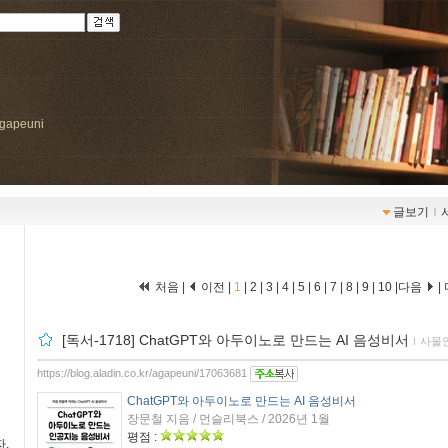
/agapeuni
글보기
ｌ
처음 |
이전 |
1
|
2
|
3
|
4
|
5
|
6
|
7
|
8
|
9
|
10
|
다음
|
[독서-1718] ChatGPT와 아두이노로 만드는 AI 음성비서
ｌ
사물
https://blog.aladin.co.kr/agapeuni/17063681
ChatGPT와 아두이노로 만드는 AI 음성비서
장문철 지음 / 먼슬리북스 / 2026년 1월
평점 :
.