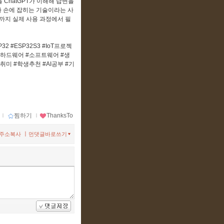
 ChatGPT가 이해해 답변을
라 손에 잡히는 기술이라는 사
법까지 실제 사용 과정에서 필
2 #ESP32S3 #IoT프로젝
 #하드웨어 #소프트웨어 #생
인취미 #학생추천 #AI공부 #기
ｌ
찜하기
ｌ
ThanksTo
ㅣ
주소복사
먼댓글바로쓰기