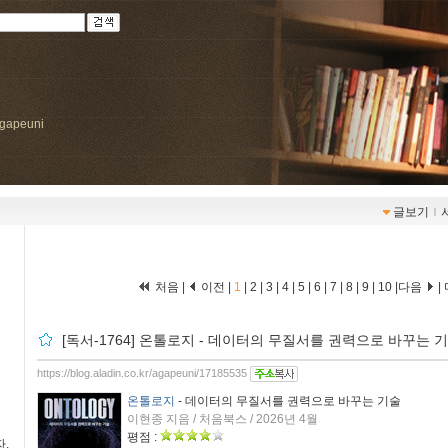
/agapeuni
글보기
ｌ
처음 |
이전 |
1
|
2
|
3
|
4
|
5
|
6
|
7
|
8
|
9
|
10
|
다음
|
[독서-1764] 온톨로지 - 데이터의 무질서를 권력으로 바꾸는 
https://blog.aladin.co.kr/agapeuni/17185535
온톨로지
- 데이터의 무질서를 권력으로 바꾸는 기술
이현종 지음 / 처음북스 / 2026년 4월
평점 :
.