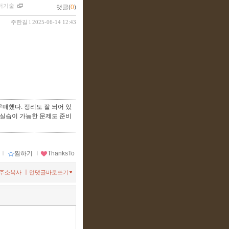
터기술
댓글(
0
)
주한길
l 2025-06-14 12:43
매했다. 정리도 잘 되어 있
고 실습이 가능한 문제도 준비
ｌ
찜하기
ｌ
ThanksTo
ㅣ
주소복사
먼댓글바로쓰기