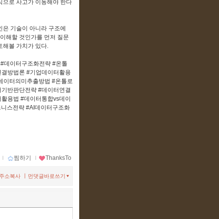
방식으로 사고가 이동해야 한다
인은 기술이 아니라 구조에
 이해할 것인가를 먼저 질문
토해볼 가치가 있다.
 #데이터구조화전략 #온톨
연결방법론 #기업데이터활용
#데이터의미추출방법 #온톨로
터기반판단전략 #데이터연결
활용법 #데이터통합vs데이
니스전략 #AI데이터구조화
ｌ
찜하기
ｌ
ThanksTo
ㅣ
주소복사
먼댓글바로쓰기