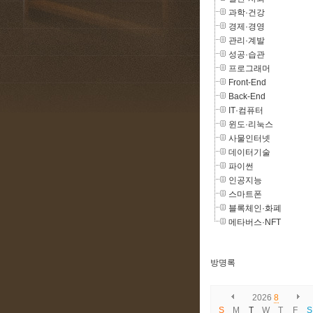
과학·건강
경제·경영
관리·계발
성공·습관
프로그래머
Front-End
Back-End
IT·컴퓨터
윈도·리눅스
사물인터넷
데이터기술
파이썬
인공지능
스마트폰
블록체인·화폐
메타버스·NFT
방명록
2026
8
S
M
T
W
T
F
S