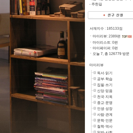
-
주한길
서재지수
: 185133점
마이리뷰:
2389
편
마이리스트:
0
편
마이페이퍼:
0
편
오늘 7, 총 126779 방문
마이리뷰
독서·읽기
공부·학습
집필·쓰기
신앙·믿음
천국·지옥
종교·문명
인생·성장
사람·관계
문학·인문
철학·역사
일반·사회