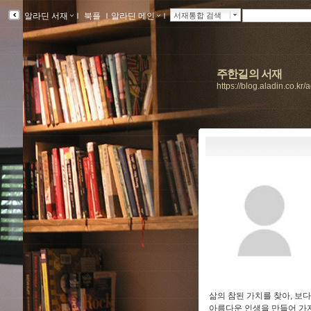
알라딘 서재
ｌ
북플
ｌ
알라딘 메인
ｌ
서재통합 검색
주한길의 서재
https://blog.aladin.co.kr
삶의 참된 가치를 찾아, 보다
아름다운 인생을 만들어 가자