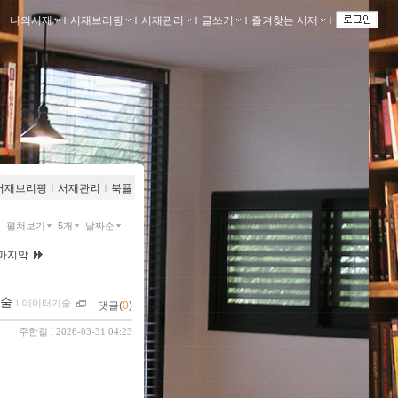
나의서재
ｌ
서재브리핑
ｌ
서재관리
ｌ
글쓰기
ｌ
즐겨찾는 서재
ｌ
서재브리핑
ｌ
서재관리
ｌ
북플
펼쳐보기
5개
날짜순
마지막
기술
ｌ
데이터기술
댓글(
0
)
주한길
l 2026-03-31 04:23