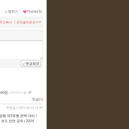
ｌ
찜하기
ｌ
ThanksTo
ㅣ
주소복사
먼댓글바로쓰기
n)]
ｌ
데이터기술
댓글(
0
)
주한길
l 2025-06-14 12:49
작업형 제3유형 완벽 대비 /
 전면 공유 / 2024