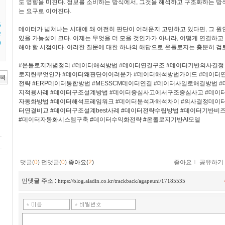
도 영향을 미친다. 정보를 소비하는 방식에서, 그것을 해석하고 구조화하는 
는 요구로 이어진다.
5
데이터가 넘쳐나는 시대에 왜 여전히 판단이 어려운지 고민하고 있다면, 그 원
2
있을 가능성이 크다. 이제는 무엇을 더 모을 것인가가 아니라, 어떻게 연결하고
9
해야 할 시점이다. 이러한 질문에 대한 하나의 해답으로 온톨로지는 충분히 검
#온톨로지개념정리 #데이터해석방법 #데이터연결구조 #데이터기반의사결정
로지란무엇인가 #데이터왜판단이어려운가 #데이터해석방법가이드 #데이터
전략 #ERP데이터통합방법 #MESSCM데이터연결 #데이터사일로해결방법 
지적용사례 #데이터구조설계방법 #데이터중심사고에서구조중심사고 #데이
자동화방법 #데이터해석프레임워크 #데이터분석과해석차이 #의사결정데이터
터연결비교 #데이터구조설계best사례 #데이터전략수립방법 #데이터기반비즈
#데이터자동화시스템구축 #데이터수익화전략 #온톨로지기반AI모델
댓글(
0
)
먼댓글(
0
)
좋아요(
2
)
좋아요
ｌ
공유하기
먼댓글 주소 :
https://blog.aladin.co.kr/trackback/agapeuni/17185535