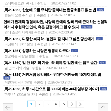
[스테이블코인 : AI 시..]
주한길 | 2026-07-22 11:02
[독서-1863] 한눈에 오를 주식만 골라내는 현금흐름표 읽는 법
리뷰
[한눈에 오를 주식만 ..]
주한길 | 2026-07-22 10:37
연애가 현재적 경험이라면, 사랑의 연애의 앞과 뒤에 존재하는 선험적
이거나 후험적인 인식, 혹은 감정이라고 할 수 있다.
100자평
[연애 소설이 나에게]
주한길 | 2026-07-20 20:20
[독서-1862] 다정한 뇌과학 - 불안과 잘 지내고 싶은 당신에게
리뷰
[다정한 뇌과학 : 불안..]
주한길 | 2026-07-19 23:47
[독서-1861] 성공하는 사람은 행동이 다르다
리뷰
[성공하는 사람은 행동..]
주한길 | 2026-07-14 18:23
[독서-1860] 일 안 하기의 기술 - 꼭 해야 할 일만 하는 업무 습관
리뷰
[일 안 하기의 기술]
주한길 | 2026-07-14 18:13
[독서-1859] 거인처럼 생각하라 - 위대한 거인들의 10가지 생각법
리뷰
[거인처럼 생각하라]
주한길 | 2026-07-13 21:19
[독서-1858] 하루 1시간으로 월 300 더 버는 40대 임부장 이야기
리뷰
[하루 1시간으로 월 30..]
주한길 | 2026-07-13 20:25
1
2
3
4
5