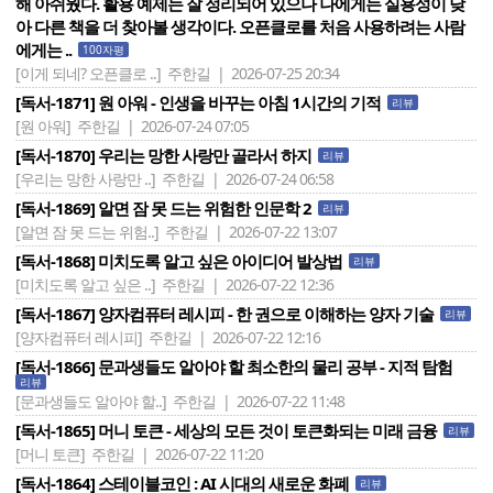
해 아쉬웠다. 활용 예제는 잘 정리되어 있으나 나에게는 실용성이 낮
아 다른 책을 더 찾아볼 생각이다. 오픈클로를 처음 사용하려는 사람
에게는 ..
100자평
[이게 되네? 오픈클로 ..]
주한길 | 2026-07-25 20:34
[독서-1871] 원 아워 - 인생을 바꾸는 아침 1시간의 기적
리뷰
[원 아워]
주한길 | 2026-07-24 07:05
[독서-1870] 우리는 망한 사랑만 골라서 하지
리뷰
[우리는 망한 사랑만 ..]
주한길 | 2026-07-24 06:58
[독서-1869] 알면 잠 못 드는 위험한 인문학 2
리뷰
[알면 잠 못 드는 위험..]
주한길 | 2026-07-22 13:07
[독서-1868] 미치도록 알고 싶은 아이디어 발상법
리뷰
[미치도록 알고 싶은 ..]
주한길 | 2026-07-22 12:36
[독서-1867] 양자컴퓨터 레시피 - 한 권으로 이해하는 양자 기술
리뷰
[양자컴퓨터 레시피]
주한길 | 2026-07-22 12:16
[독서-1866] 문과생들도 알아야 할 최소한의 물리 공부 - 지적 탐험
리뷰
[문과생들도 알아야 할..]
주한길 | 2026-07-22 11:48
[독서-1865] 머니 토큰 - 세상의 모든 것이 토큰화되는 미래 금융
리뷰
[머니 토큰]
주한길 | 2026-07-22 11:20
[독서-1864] 스테이블코인 : AI 시대의 새로운 화폐
리뷰