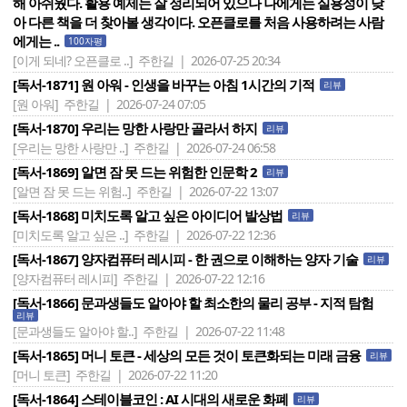
해 아쉬웠다. 활용 예제는 잘 정리되어 있으나 나에게는 실용성이 낮
아 다른 책을 더 찾아볼 생각이다. 오픈클로를 처음 사용하려는 사람
에게는 ..
100자평
[이게 되네? 오픈클로 ..]
주한길 | 2026-07-25 20:34
[독서-1871] 원 아워 - 인생을 바꾸는 아침 1시간의 기적
리뷰
[원 아워]
주한길 | 2026-07-24 07:05
[독서-1870] 우리는 망한 사랑만 골라서 하지
리뷰
[우리는 망한 사랑만 ..]
주한길 | 2026-07-24 06:58
[독서-1869] 알면 잠 못 드는 위험한 인문학 2
리뷰
[알면 잠 못 드는 위험..]
주한길 | 2026-07-22 13:07
[독서-1868] 미치도록 알고 싶은 아이디어 발상법
리뷰
[미치도록 알고 싶은 ..]
주한길 | 2026-07-22 12:36
[독서-1867] 양자컴퓨터 레시피 - 한 권으로 이해하는 양자 기술
리뷰
[양자컴퓨터 레시피]
주한길 | 2026-07-22 12:16
[독서-1866] 문과생들도 알아야 할 최소한의 물리 공부 - 지적 탐험
리뷰
[문과생들도 알아야 할..]
주한길 | 2026-07-22 11:48
[독서-1865] 머니 토큰 - 세상의 모든 것이 토큰화되는 미래 금융
리뷰
[머니 토큰]
주한길 | 2026-07-22 11:20
[독서-1864] 스테이블코인 : AI 시대의 새로운 화폐
리뷰