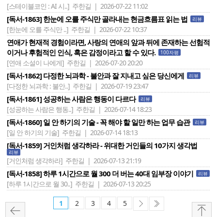
[스테이블코인 : AI 시..]
주한길 | 2026-07-22 11:02
[독서-1863] 한눈에 오를 주식만 골라내는 현금흐름표 읽는 법
리뷰
[한눈에 오를 주식만 ..]
주한길 | 2026-07-22 10:37
연애가 현재적 경험이라면, 사랑의 연애의 앞과 뒤에 존재하는 선험적
이거나 후험적인 인식, 혹은 감정이라고 할 수 있다.
100자평
[연애 소설이 나에게]
주한길 | 2026-07-20 20:20
[독서-1862] 다정한 뇌과학 - 불안과 잘 지내고 싶은 당신에게
리뷰
[다정한 뇌과학 : 불안..]
주한길 | 2026-07-19 23:47
[독서-1861] 성공하는 사람은 행동이 다르다
리뷰
[성공하는 사람은 행동..]
주한길 | 2026-07-14 18:23
[독서-1860] 일 안 하기의 기술 - 꼭 해야 할 일만 하는 업무 습관
리뷰
[일 안 하기의 기술]
주한길 | 2026-07-14 18:13
[독서-1859] 거인처럼 생각하라 - 위대한 거인들의 10가지 생각법
리뷰
[거인처럼 생각하라]
주한길 | 2026-07-13 21:19
[독서-1858] 하루 1시간으로 월 300 더 버는 40대 임부장 이야기
리뷰
[하루 1시간으로 월 30..]
주한길 | 2026-07-13 20:25
1
2
3
4
5