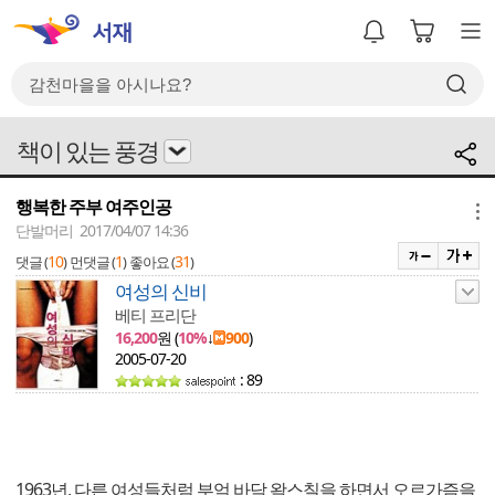
책이 있는 풍경
행복한 주부 여주인공
메뉴
단발머리 2017/04/07 14:36
10
1
31
댓글 (
)
먼댓글 (
)
좋아요 (
)
여성의 신비
베티 프리단
16,200
원 (
10%
↓
900
)
2005-07-20
: 89
1963년, 다른 여성들처럼 부엌 바닥 왁스칠을 하면서 오르가즘을