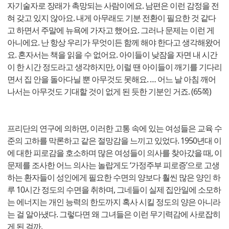
자기술자로 장래가 촉망되는 사람이에요. 남편은 이런 감정을 전
혀 갖고 있지 않아요. 내게 아무래도 기분 전환이 필요한 것 같다
고 하면서 주말에 뉴욕에 가자고 했어요. 그러나 문제는 이런 게
아니에요. 난 항상 우리가 무엇이든 함께 해야 한다고 생각해왔어
요. 혼자서는 책을 읽을 수 없어요. 아이들이 낮잠을 자면 내 시간
이 한 시간 정도라고 생각하지만, 이럴 땐 아이들이 깨기를 기다리
면서 집 안을 돌아다닐 뿐 아무것도 못해요. … 어느 날 아침 깨어
나서는 아무것도 기대할 것이 없게 된 듯한 기분인 거죠. (65쪽)
프리단의 연구에 의하면, 이러한 고통 속에 있는 여성들은 교육 수
준의 고하를 막론하고 같은 절망감을 느끼고 있었다. 1950년대 이
에 대한 피로감을 호소하며 많은 여성들이 의사를 찾아갔을 때, 이
문제를 조사한 어느 의사는 놀랍게도 ‘가정주부 피로증’으로 고생
하는 환자들이 성인에게 필요한 수면의 양보다 훨씬 많은 양인 하
루 10시간 정도의 수면을 취하며, 그네들이 실제 집안일에 소모하
는 에너지는 개인 능력의 한도까지 혹사 시킬 정도의 양은 아니라
는 걸 알아냈다. 그렇다면 왜 그녀들은 이런 무기력감에 사로잡히
게 된 걸까.