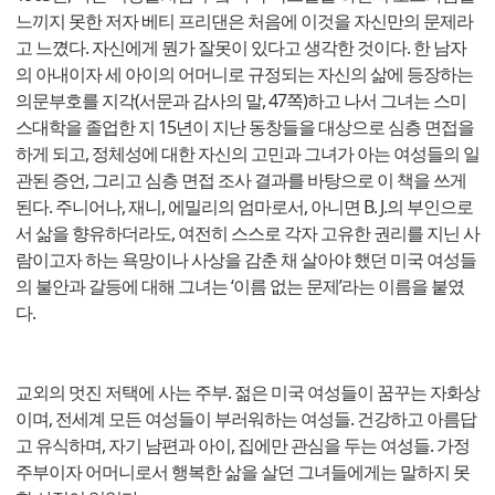
느끼지 못한 저자 베티 프리댄은 처음에 이것을 자신만의 문제라
고 느꼈다. 자신에게 뭔가 잘못이 있다고 생각한 것이다. 한 남자
의 아내이자 세 아이의 어머니로 규정되는 자신의 삶에 등장하는
의문부호를 지각(서문과 감사의 말, 47쪽)하고 나서 그녀는 스미
스대학을 졸업한 지 15년이 지난 동창들을 대상으로 심층 면접을
하게 되고, 정체성에 대한 자신의 고민과 그녀가 아는 여성들의 일
관된 증언, 그리고 심층 면접 조사 결과를 바탕으로 이 책을 쓰게
된다. 주니어나, 재니, 에밀리의 엄마로서, 아니면 B. J.의 부인으로
서 삶을 향유하더라도, 여전히 스스로 각자 고유한 권리를 지닌 사
람이고자 하는 욕망이나 사상을 감춘 채 살아야 했던 미국 여성들
의 불안과 갈등에 대해 그녀는 ‘이름 없는 문제’라는 이름을 붙였
다.
교외의 멋진 저택에 사는 주부. 젊은 미국 여성들이 꿈꾸는 자화상
이며, 전세계 모든 여성들이 부러워하는 여성들. 건강하고 아름답
고 유식하며, 자기 남편과 아이, 집에만 관심을 두는 여성들. 가정
주부이자 어머니로서 행복한 삶을 살던 그녀들에게는 말하지 못