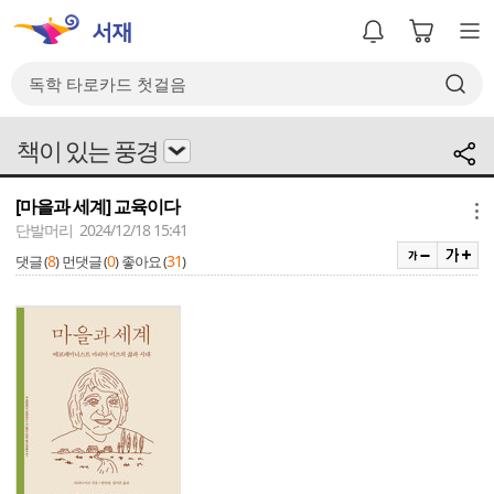
책이 있는 풍경
[마을과 세계] 교육이다
메뉴
단발머리 2024/12/18 15:41
8
0
31
댓글 (
)
먼댓글 (
)
좋아요 (
)