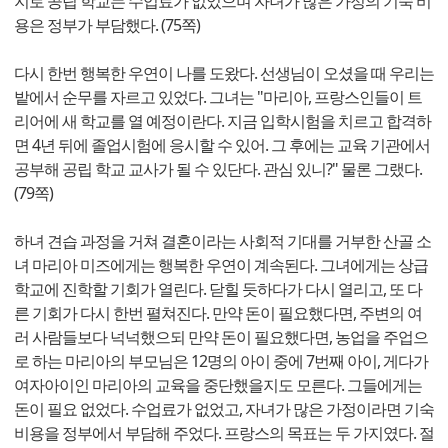
지로 공립 학교는 수업료가 없었으며 자녀가 많은 가정의 기숙 비
용은 정부가 부담했다. (75쪽)
다시 한번 행복한 우연이 나를 도왔다. 선생님이 오셨을 때 우리는
밭에서 순무를 자르고 있었다. 그녀는 "마리아, 프랑스인들이 트
리어에 새 학교를 열 예정이란다. 지금 입학시험을 치르고 합격하
면 4년 뒤에 졸업시험에 응시할 수 있어. 그 후에는 교육 기관에서
공부해 공립 학교 교사가 될 수 있단다. 관심 있니?" 물론 그랬다.
(79쪽)
하녀 견습 과정을 거쳐 결혼이라는 사회적 기대를 거부한 산골 소
녀 마리아 미즈에게는 행복한 우연이 계속된다. 그녀에게는 상급
학교에 진학할 기회가 열린다. 닫힐 듯하다가 다시 열리고, 또 다
른 기회가 다시 한번 펼쳐진다. 만약 돈이 필요했다면, 주변의 여
러 사람들보다 넉넉했으되 만약 돈이 필요했다면, 농업을 주업으
로 하는 마리아의 부모님은 12명의 아이 중에 7번째 아이, 게다가
여자아이인 마리아의 교육을 중단했을지도 모른다. 그들에게는
돈이 필요 없었다. 수업료가 없었고, 자녀가 많은 가정이라면 기숙
비용을 정부에서 부담해 주었다. 프랑스의 목표는 두 가지였다. 절