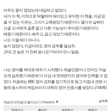
아무도 묻지 않았는데 대답하고 말았다.
내가 이 책, 지적으로 탁월하며 재미있고 유익한 이 책을, 지금 읽
을 수 있는 이유는, 그녀가 교육받았기 때문이다. 열다섯 살짜리
산골 소녀에게 결혼 말고 다른 가능성이 주어졌기 때문이다.
배웠기 때문이다. 배우고, 갈고 닦았기 때문이다.
나도 이럴 때가 아니다.
늦지 않았다, 지금이라도 영어 공부를 열심히.
근데, 안 늦은 거 진짜 맞나요? 마리아 언니 말씀.
나는 영어를 제대로 배우기 시작했다. 예술만큼이나 언어도 어설
프게 습득했기 때문에 더 이상 내 연애편지의 영어에 만족할 수 없
었다. 처음에는 BBC 영어 강좌를 정기적으로 듣고 마침내 관련 시
험에 응시하여 케임브리지 대학의 영어 인증서를 받았다. (106쪽)
글목록
8
0
31
댓글 (
)
먼댓글 (
)
좋아요 (
)
ThanksTo
댓글쓰기
좋아요
공유하기
찜하기