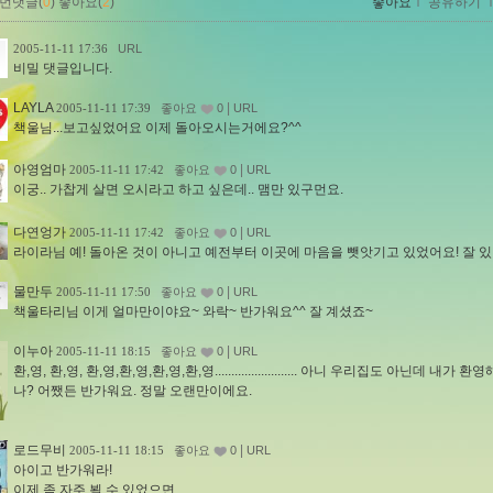
먼댓글(
0
)
좋아요(
2
)
좋아요
ｌ
공유하기
2005-11-11 17:36
URL
비밀 댓글입니다.
LAYLA
|
2005-11-11 17:39
좋아요
0
URL
책울님...보고싶었어요 이제 돌아오시는거에요?^^
아영엄마
|
2005-11-11 17:42
좋아요
0
URL
이궁.. 가찹게 살면 오시라고 하고 싶은데.. 맴만 있구먼요.
다연엉가
|
2005-11-11 17:42
좋아요
0
URL
라이라님 예! 돌아온 것이 아니고 예전부터 이곳에 마음을 뺏앗기고 있었어요! 잘 
물만두
|
2005-11-11 17:50
좋아요
0
URL
책울타리님 이게 얼마만이야요~ 와락~ 반가워요^^ 잘 계셨죠~
이누아
|
2005-11-11 18:15
좋아요
0
URL
환,영, 환,영, 환,영,환,영,환,영,환,영......................... 아니 우리집도 아닌데 내가 환
나? 어쨌든 반가워요. 정말 오랜만이에요.
로드무비
|
2005-11-11 18:15
좋아요
0
URL
아이고 반가워라!
이제 좀 자주 뵐 수 있었으면......