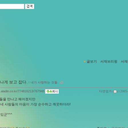
글보기
ｌ
서재브리핑
ｌ
서재
나게 보고 잡다.
ｌ
내가 사랑하는 것들.
og.aladin.co.kr/774816213/767948
다연엉가
(
) l 2005
들을 만나고 헤어졌지만
동네 사람들의 마음이 가장 순수하고 깨끗하더라!
있군^^^