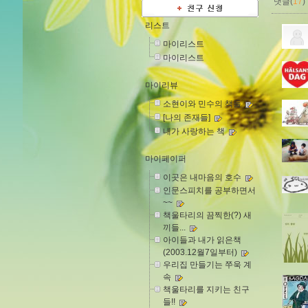
댓글(
17
)
리스트
마이리스트
마이리스트
마이리뷰
소현이와 민수의 책들
[나의 존재들]
내가 사랑하는 책
마이페이퍼
이곳은 내마음의 호수
인문스피치를 공부하면서
~~
책울타리의 끔찍한(?) 새
끼들...
아이들과 내가 읽은책
(2003.12월7일부터)
우리집 만들기는 쭈욱 계
속
책울타리를 지키는 친구
들!!