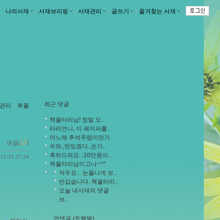
나의서재
ｌ
서재브리핑
ｌ
서재관리
ｌ
글쓰기
ｌ
즐겨찾는 서재
ｌ
최근 댓글
관리
ｌ
북플
책울타리님! 정말 오..
타리언니, 이 페이퍼를..
어느해 추석무렵이던가..
댓글(
17
)
우와,,맛있겠다..손가..
축하드려요...10만원이..
-11-11 17:34
책울타리님이고나~^^
저두요... 눈물나게 보..
반갑습니다. 책울타리..
오늘 내서재의 댓글
브..
먼댓글 (트랙백)