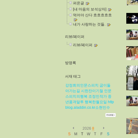
퍼온글
[내 마음의 보석상자]
먹어야 산다 흐흐흐흐흐
내가 사랑하는 것들.
리뷰/페이퍼
리뷰/페이퍼
방명록
서재 태그
강정희의인문스피치
굽이돌
아가는길
시한잔이기철
인문
스피치의행복
조정민작가
중
년품격말투
행복한월요일
http
blog.aladdin.co.kr소현민수
2026
8
S
M
T
W
T
F
S