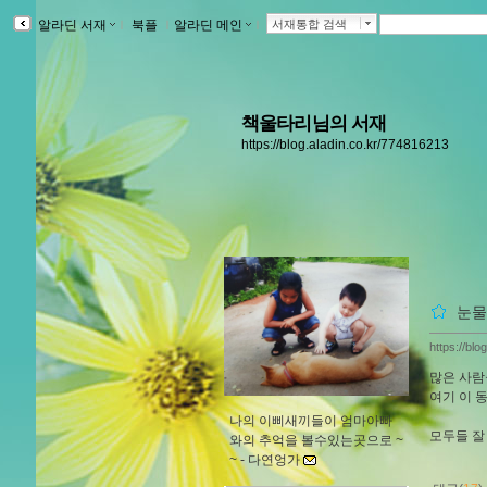
알라딘 서재
ｌ
북플
ｌ
알라딘 메인
ｌ
서재통합 검색
책울타리님의 서재
https://blog.aladin.co.kr/774816213
눈물
https://bl
많은 사람
여기 이 
나의 이삐새끼들이 엄마아빠
모두들 잘 
와의 추억을 볼수있는곳으로 ~
~ -
다연엉가