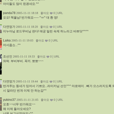
아이들도 많이 컸겠네요.^^
panda78
|
2005-11-11 18:18
좋아요
0
URL
오오! 책울님! 반가워요----- ^ㅂ^ 대 환 영!
다연엉가
|
2005-11-11 18:20
좋아요
0
URL
이누아님 로드무비님 판다! 애궁 밀린 숙제 하느라고 바쁘닷^^^^
Laika
|
2005-11-11 19:03
좋아요
0
URL
어서옵쇼...^^
조선인
|
2005-11-11 19:33
좋아요
0
URL
와락. 부비부비. 꼭끼. 뽀뽀~~~
다연엉가
|
2005-11-11 19:44
좋아요
0
URL
반겨주는 동네가 있어서 기쁘요...라이카님 선인^^^ 마로애미 . 뼈가 으스러지도록 와
시 알라딘 번개 이제 안 하는감^^
yukino37
|
2005-11-11 21:05
좋아요
0
URL
오호~~너무 반가워요~~
왜 이제 돌아오세요?
너무 보고싶었어요~^^