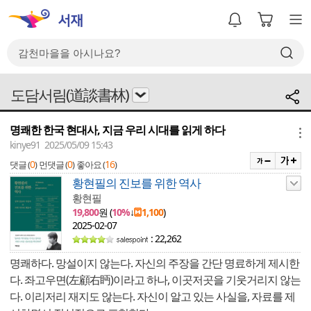
도담서림(道談書林)
명쾌한 한국 현대사, 지금 우리 시대를 읽게 하다
메뉴
kinye91 2025/05/09 15:43
0
0
16
댓글 (
)
먼댓글 (
)
좋아요 (
)
황현필의 진보를 위한 역사
황현필
19,800
원 (
10%
↓
1,100
)
2025-02-07
: 22,262
명쾌하다. 망설이지 않는다. 자신의 주장을 간단 명료하게 제시한
다. 좌고우면(左顧右眄)이라고 하나, 이곳저곳을 기웃거리지 않는
다. 이리저리 재지도 않는다. 자신이 알고 있는 사실을, 자료를 제