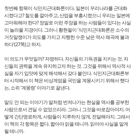
첫번째 항목이 식민지근대화론이다. 일본이 우리나라를 근대화
시켰다고? 철도를 깔아주고, 산업을 부흥시켰으니 우리는 일본에
고마워해야 한다? 정말로 이런 주장을 하는 사람들이 있다는 사실
이 놀라울 지경이다. 그러니 황현필이 '식민지근대화론은 소수의
거짓말쟁이가 의도를 가지고 자행한 수준 낮은 역사 왜곡에 불과
하다'(27쪽)고 하지.
이 의도가 무엇일까? 자명하다. 자신들의 기득권을 지키는 것. 자
신들의 권력을 계속 유지하고자 하는 것. 그것을 위해서 역사적 사
실을 자기 입맛에 맞게 해석해서 갖다 붙인다. 식민지근대화론부
터 시작해서 이 책은 비상계엄을 국민을 계몽시키기 위해서 했다
는, 소위 '계몽령' 이야기로 끝낸다.
말도 안 되는 이야기가 말처럼 번져나가는 현실을 역사를 공부한
사람으로서 견딜 수 없었으리라. 그러니 그것을 바로잡아야지. 어
떻게 간단명료하게, 사람들이 지루하지 않게, 전달해야지. 그래서
이 책의 각 항목은 짧다. 짧아야 읽을 테니까. 읽어야 사실을 알게
될 테니까.