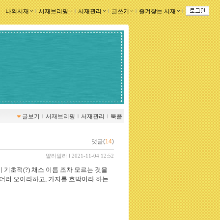
나의서재
ｌ
서재브리핑
ｌ
서재관리
ｌ
글쓰기
ｌ
즐겨찾는 서재
ｌ
글보기
ｌ
서재브리핑
ｌ
서재관리
ｌ
북플
댓글(
14
)
얄라알라
l 2021-11-04 12:52
이 기초적(?) 채소 이름 조차 모르는 것을
더러 오이라하고, 가지를 호박이라 하는