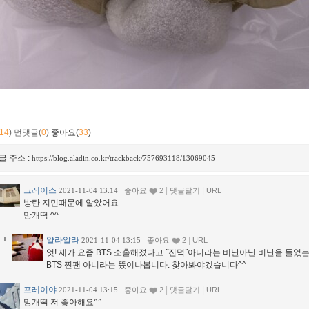
14
)
먼댓글(
0
)
좋아요(
33
)
글 주소 :
https://blog.aladin.co.kr/trackback/757693118/13069045
그레이스
|
|
2021-11-04 13:14
좋아요
2
댓글달기
URL
방탄 지민때문에 알았어요
망개떡 ^^
얄라알라
|
2021-11-04 13:15
좋아요
2
URL
엇! 제가 요즘 BTS 소홀해졌다고 ˝진덕˝아니라는 비난아닌 비난을 들었
BTS 찐팬 아니라는 뜼이나봅니다. 찾아봐야겠습니다^^
프레이야
|
|
2021-11-04 13:15
좋아요
2
댓글달기
URL
망개떡 저 좋아해요^^