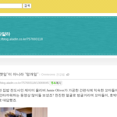
라알라
s://blog.aladin.co.kr/757693118
˝깻잎˝이 아니라 ˝망개잎˝
ｌ
Omnivores 건강법
//blog.aladin.co.kr/757693118/13069045
 집밥 전도사인 제이미 올리버 Jamie Oliver가 가공한 간편식에 익숙한 꼬마들
안타까워하는 동영상 많이들 보셨죠? 천
진한 얼굴로 방글거리며 꼬마들이, 호박
로 대답했죠.