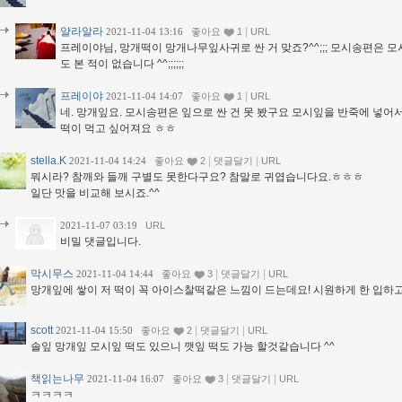
얄라알라
|
2021-11-04 13:16
좋아요
1
URL
프레이야님, 망개떡이 망개나무잎사귀로 싼 거 맞죠?^^;;; 모시송편은 
도 본 적이 없습니다 ^^;;;;;;
프레이야
|
2021-11-04 14:07
좋아요
1
URL
네. 망개잎요. 모시송편은 잎으로 싼 건 못 봤구요 모시잎을 반죽에 넣어서
떡이 먹고 싶어져요 ㅎㅎ
stella.K
|
|
2021-11-04 14:24
좋아요
2
댓글달기
URL
뭐시라? 참깨와 들깨 구별도 못한다구요? 참말로 귀엽습니다요.ㅎㅎㅎ
일단 맛을 비교해 보시죠.^^
2021-11-07 03:19
URL
비밀 댓글입니다.
막시무스
|
|
2021-11-04 14:44
좋아요
3
댓글달기
URL
망개잎에 쌓이 저 떡이 꼭 아이스찰떡같은 느낌이 드는데요! 시원하게 한 입하
scott
|
|
2021-11-04 15:50
좋아요
2
댓글달기
URL
솔잎 망개잎 모시잎 떡도 있으니 깻잎 떡도 가능 할것같습니다 ^^
책읽는나무
|
|
2021-11-04 16:07
좋아요
3
댓글달기
URL
ㅋㅋㅋㅋ