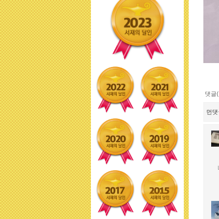
댓글(
먼댓