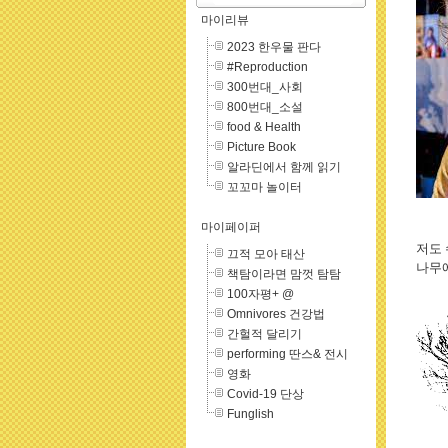
마이리뷰
2023 한우물 판다
#Reproduction
300번대_사회
800번대_소설
food & Health
Picture Book
알라딘에서 함께 읽기
꼬꼬마 놀이터
마이페이퍼
저도 
끄적 모아 태산
나무에
책탐이라면 맘껏 탐탐
100자평+ @
Omnivores 건강법
간헐적 달리기
performing 딴스& 전시
영화
Covid-19 단상
Funglish