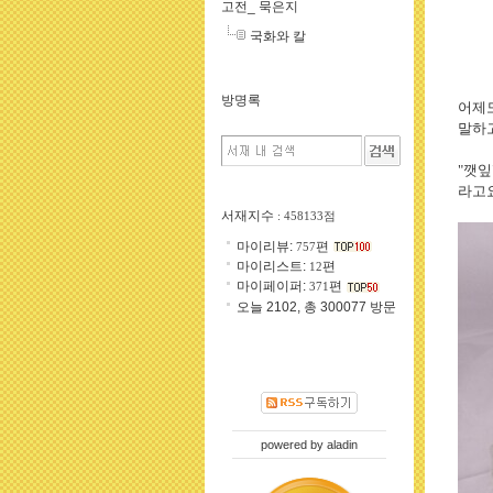
고전_ 묵은지
국화와 칼
방명록
어제도
말하고
"깻잎
라고요
서재지수
: 458133점
마이리뷰:
편
757
마이리스트:
편
12
마이페이퍼:
편
371
오늘 2102, 총 300077 방문
powered by
aladin