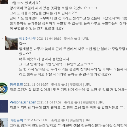
그럴 수도 있겠네요?
망개떡이 깻잎에 싸여 있는 것처럼 보일 수 있겠어요ㅋㅋㅋ
그래도 애들이 깻잎을 안다는 게 어딥니까?^^
근데 저도 망개잎이 나무에서 딴 것이라고 생각하고 있었는데 아녔었나?아리쏭
참기름이랑 들기름은 정확하게 구별할 수 있는데..들깨가루도 구별하는데 참깨는
히 구별할 수 있는 건지 모르겠네요?
책읽는나무
|
2021-11-04 16:19
좋아요
3
URL
헐~~
망개잎은 나무가 맞아요.근데 주변에서 자주 보던 빨간 열매가 주렁주렁 
였나요?
너무 비슷하게 생겨서 놀랐습니다.
그리고 망개떡은 의령 망개떡이 유명하군요ㅋㅋㅋ
또 한 가지 알아낸 건 우리가 먹는 깻잎이 참깨나무의 잎이 아니라 들깨나
리고 참깨는 작고 밝은 색이라면 들깨는 좀 갈색에 가깝네요??
붕붕툐툐
|
|
2021-11-04 16:57
좋아요
2
댓글달기
URL
저도 그런거 잘 알고 싶어요!! 맛은 기막히게 아는데 풀 보면 못 맞힐 거 같아
PersonaSchatten
|
|
2021-11-04 17:59
좋아요
2
댓글달기
URL
저도 박지민씨 때문에 알게 됐어요. 그 전엔 그냥 일본 떡인 줄 알았거든요. ^^;
바람돌이
|
|
2021-11-05 01:08
좋아요
1
댓글달기
URL
그래도 망개떡 맛있는건 알지요. ^^ 예전에 생물 전공하신분과 둘레길 산책한적