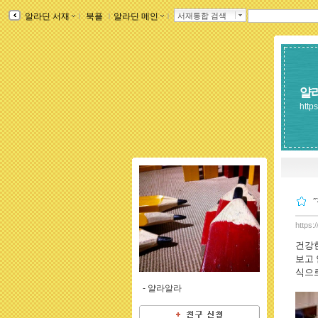
알라딘 서재
ｌ
북플
ｌ
알라딘 메인
ｌ
서재통합 검색
얄
http
https:
건강한
보고 
식으
-
얄라알라