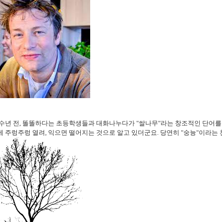
수년 전, 똘똘하다는 초등학생들과 대화나누다가 "쌀나무"라는 창조적인 단어를 
 주렁주렁 열려, 익으면 떨어지는 것으로 알고 있더군요. 당연히 "숭늉"이라는