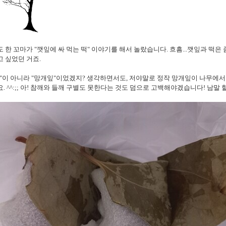
 한 꼬마가 "깻잎에 싸 먹는 떡" 이야기를 해서 놀랐습니다. 흐흠...깻잎과 떡은 
 싶었던 거죠.
"이 아니라 "망개잎"이었겠지? 생각하면서도, 저야말로 정작 망개잎이 나무에
. ^^:;; 아! 참깨와 들깨 구별도 못한다는 것도 덤으로 고백해야겠습니다! 남말