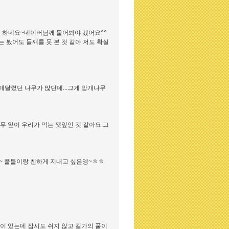
 하네요~네이버님께 물어봐야 겠어요^^
 봤어도 들깨를 못 본 것 같아 저도 확실
매달렸던 나무가 많던데...그게 망개나무
무 잎이 우리가 먹는 깻잎인 것 같아요.그
요~~ 풀들이랑 친하게 지내고 싶은뎅~ㅎㅎ
이 있는데 잠시도 쉬지 않고 길가의 풀이