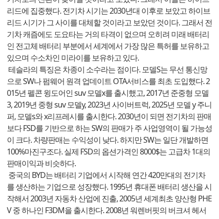
리드에 집중했다. 전기차 시기는 2030년대 이후로 보았고 하이브
리드 시기가 그 사이를 대체할 것이라고 보았던 것이다. 그래서 전
기차 캐즘에도 도요타는 거의 타격이 없으며 오히려 미래 배터리
인 전고체 배터리 부분에서 세계에서 가장 많은 특허를 보유하고
있으며 수소차인 미라이를 보유하고 있다.
테슬라의 특징은 차종이 소수라는 점이다. 모델S는 무선 통신망
으로 SW나 펌웨어 원격 업데이트 OTA서비스를 최초 도입했다. 2
015년 펠콘 윙도어인 suv 모델x를 출시했고, 2017년 준중형 모델
3, 2019년 중형 suv 모델y, 2023년 사이버트럭, 2025년 모델 y 주니
퍼, 모델s와 x리프레시를 출시한다. 2030년이 되면 전기차의 판매
보다 FSD를 기반으로 하는 SW의 판매가 주 사업영역이 될 가능성
이 크다. 차량판매는 수익성이 낮다. 하지만 SW는 일단 개발하면
100%마진구조다. 실제 FSD의 옵션가격인 8000$는 고급차 1대의
판매이익과 비슷하다.
중국의 BYD는 배터리 기업에서 시작해 연간 420만대의 전기차
를 생산하는 기업으로 성장했다. 1995년 휴대폰 배터리 생산을 시
작해서 2003년 자동차 산업에 진출, 2005년 세계최초 양산형 PHE
V 중 하나인 F3DM을 출시한다. 2008년 워렌버핏의 버크셔 헤서