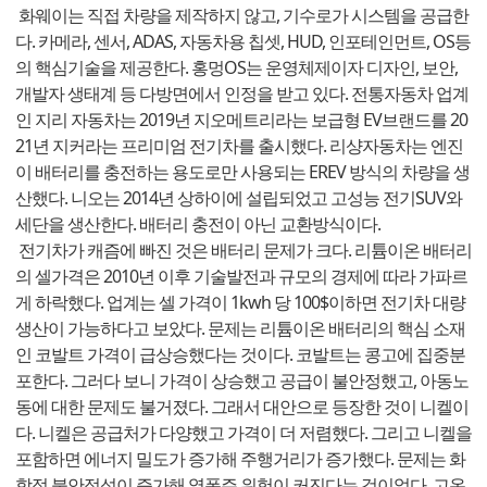
화웨이는 직접 차량을 제작하지 않고, 기수로가 시스템을 공급한
다. 카메라, 센서, ADAS, 자동차용 칩셋, HUD, 인포테인먼트, OS등
의 핵심기술을 제공한다. 홍멍OS는 운영체제이자 디자인, 보안,
개발자 생태계 등 다방면에서 인정을 받고 있다. 전통자동차 업계
인 지리 자동차는 2019년 지오메트리라는 보급형 EV브랜드를 20
21년 지커라는 프리미엄 전기차를 출시했다. 리샹자동차는 엔진
이 배터리를 충전하는 용도로만 사용되는 EREV 방식의 차량을 생
산했다. 니오는 2014년 상하이에 설립되었고 고성능 전기SUV와
세단을 생산한다. 배터리 충전이 아닌 교환방식이다.
전기차가 캐즘에 빠진 것은 배터리 문제가 크다. 리튬이온 배터리
의 셀가격은 2010년 이후 기술발전과 규모의 경제에 따라 가파르
게 하락했다. 업계는 셀 가격이 1kwh 당 100$이하면 전기차 대량
생산이 가능하다고 보았다. 문제는 리튬이온 배터리의 핵심 소재
인 코발트 가격이 급상승했다는 것이다. 코발트는 콩고에 집중분
포한다. 그러다 보니 가격이 상승했고 공급이 불안정했고, 아동노
동에 대한 문제도 불거졌다. 그래서 대안으로 등장한 것이 니켈이
다. 니켈은 공급처가 다양했고 가격이 더 저렴했다. 그리고 니켈을
포함하면 에너지 밀도가 증가해 주행거리가 증가했다. 문제는 화
학적 불안정성이 증가해 열폭주 위험이 커진다는 것이었다. 고온,