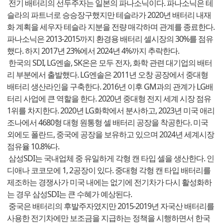
전기 배터리의 선두주자는 일본의 파나소닉이다. 파나소닉은 테
슬라의 파트너로 승승장구했지만 테슬라가 2020년 배터리 내재
화 계획을 세우자 테슬라 지분을 전량 매각하며 관계를 종료한다.
파나소닉은 2013-2015까지 환경용 배터리 셀시장의 30%를 점유
했다. 하지 2017년 23%에서 2024년 4%까지 추락한다.
한국의 SDI, LG엔솔, SK온은 모두 전자, 화학 관련 대기업의 배터
리 부분에서 출발했다. LG엔솔은 2011년 오창 공장에서 중대형
배터리 생산라인을 구축한다. 2016년 이후 GM과의 관계가 LG배
터리 사업에 큰 역할을 한다. 2020년 중대형 전지 세계 시장 점유
1위를 차지한다. 2020년 LG화학에서 분사하고, 2023년 미국 애리
조나에서 4680형 대형 원통형 셀 배터리 공장을 착공한다. 미국
외에도 폴란드, 중국에 공장을 보유하고 있으며 2024년 세계시장
점유율 10.8%다.
삼성SDI는 국내업체 중 유일하게 각형 캔 타입 셀을 생산한다. 인
디애나 코코모에 1, 2공장이 있다. 중대형 각형 캔 타입 배터리를
제조하는 경쟁사가 미국 내에는 없기에 전기차가 다시 활성화하
는 경우 삼성SDI는 큰 수혜가 예상된다.
중국은 배터리의 후발주자였지만 2015-2019년 자국산 배터리를
사용한 전기차에만 보조금을 지급하는 정책을 시행하면서 한국