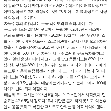
에 강하고 비용이 싸다. 판단은 센서가 수집은 데이터를 바탕으로
어떤 동작을 취할지 결정하는 것이고, 제어는 이를 바탕으로 차량
을 작동하는 것이다.
자율주행의 3대업체는 구글 웨이모와 테슬라, 바이두다.
구글 웨이모는 2016년 구글에서 독립한다. 2018년 피닉스에서
유료 로보택시를 상용화한다. 2020년 10월부터 완전무인서비스
를 시작한다. 이후 샌프란시스코와 LA에서 24시간 서비스와 차량
호출서비스를 시작하고 2025년 10개 이상 도시에서 사업을 시작
한다. 현재 1500대 이상 차량에서 매주 25만회 유료승차를 하고
있다. 일반 운전자 대비 사고가 크게 낮고 충돌사고는 85%이상,
심각한 부상은 88%이상 낮다. 웨이모는 라이다와 레이더, 카메라
는 모두 사용하는 종합센서기반이다. 그래서 가격이 높다. 5세대
웨이모는 29대 캠, 5대 라이다, 6대 레이더를 장착한다. 그래서 차
량 가격이 3-5만달러다. 테슬라는 카메라만 쓰는데 그래서 100배
차이가 난다. 최대 약점이다.
테슬라 로보택시는 2025년 6월 텍사스 오스틴에서 시작했다. 탑
승료는 4.2-6.9달러 정도다 18세 미만은 혼자 타지 못하고, 악천후
엔 사용을 못하고, 복잡한 교차로도 안되는 등 아직 제약이 많다.