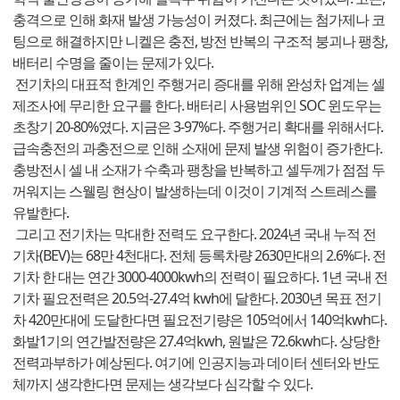
충격으로 인해 화재 발생 가능성이 커졌다. 최근에는 첨가제나 코
팅으로 해결하지만 니켈은 충전, 방전 반복의 구조적 붕괴나 팽창,
배터리 수명을 줄이는 문제가 있다.
전기차의 대표적 한계인 주행거리 증대를 위해 완성차 업계는 셀
제조사에 무리한 요구를 한다. 배터리 사용범위인 SOC 윈도우는
초창기 20-80%였다. 지금은 3-97%다. 주행거리 확대를 위해서다.
급속충전의 과충전으로 인해 소재에 문제 발생 위험이 증가한다.
충방전시 셀 내 소재가 수축과 팽창을 반복하고 셀두께가 점점 두
꺼워지는 스웰링 현상이 발생하는데 이것이 기계적 스트레스를
유발한다.
그리고 전기차는 막대한 전력도 요구한다. 2024년 국내 누적 전
기차(BEV)는 68만 4천대다. 전체 등록차량 2630만대의 2.6%다. 전
기차 한 대는 연간 3000-4000kwh의 전력이 필요하다. 1년 국내 전
기차 필요전력은 20.5억-27.4억 kwh에 달한다. 2030년 목표 전기
차 420만대에 도달한다면 필요전기량은 105억에서 140억kwh다.
화발1기의 연간발전량은 27.4억kwh, 원발은 72.6kwh다. 상당한
전력과부하가 예상된다. 여기에 인공지능과 데이터 센터와 반도
체까지 생각한다면 문제는 생각보다 심각할 수 있다.