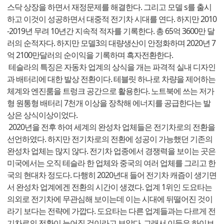
스닥 상장을 하면서 재정문제를 해결한다. 그리고 모델 s를 출시
하고 이것이 성공하면서 대중적 전기차 시대를 연다. 하지만 2010
-2019년 무려 10년간 지속적 적자를 기록한다. 총 65억 3600만 달
러의 순적자다. 하지만 모델3의 대량생산이 안정화하며 2020년 7
억 2100만달러의 순이익을 기록하며 흑자전환한다.
테슬라의 특징은 자동차 업계의 상식을 개는 파격적 실내 디자인
과 배터리에 대한 발상 전환이다. 테블릿 하나로 차량을 제어하는
체계와 엔진룸을 트렁크 공간으로 활용한다. 노트북에 쓰는 저가
형 원통형 배터리 7천개 이상을 장착해 에너지를 공급한다는 발
상은 상식이상이었다.
2020년을 전후 하여 세계의 완성차 업체들은 전기차로의 전환을
선언하였다. 하지만 전기차로의 전환에 성공이 가능했던 기존의
완성차 업체는 많지 않다. 전기차 업종에서 경쟁력을 보이는 곳은
미국에서는 오직 테슬라 한 업체와 중국의 여러 업체를 그리고 한
국의 현대차 정도다. 다행히 2020년대 들어 전기차 캐즘이 생기면
서 완성차 업계에겐 전환의 시간이 생겼다. 업계 1위인 도요타는
의외로 전기차에 무관심해 보이는데 이는 시대에 뒤떨어진 것이
라기 보다는 전략에 가깝다. 도요타는 다른 업계들과는 다르게 전
기차로의 전환이 늦어질 것이라고 보았다. 그래서 이들은 하이브