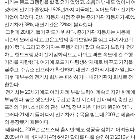
시키는 핸드 크랭킹을 할 필요가 없었고, 소음과 냄새도 없어서 여
성에게 인기가 좋았다. 1928년까지 미국에는 적어도 54개 전기차
기업이 있었다. 당시 자동차 시점 점유는 증기기관 자동차가 40%,
전기차가 38%, 내연기관은 22%에 불과했다.
그런데 20세기 들어 판도가 변한다. 증기기관 자동차는 시동에
시간이 오래걸리고, 고온고압의 증기보일러를 싫고 다녀 사고위
험이 컸다. 그리고 전기차는 주행거리가 짧고 속도가 느렸다. 전기
차는 핸드크랭킹이 전기점화식으로 바뀌고 빠른 속도에 긴 주행
거리를 자랑했다. 여기에 포드가 대량생산체제로 바꾸고 가격을
낮추고, 주유소 인프라가 확산하며, 내연기관차의 시대가 열린다.
이후 대부분의 전기차 회사는 파산하거나 내연기관차 회사로 전
환한다.
전기차는 20세기에도 여러 차례 부활 노력이 계속 되지만 한계에
부딪힌다. 높은 생산단가, 무겁고 충전 시간이 긴 배터리, 충전 인
프라의 미비, 소비자의 관심 부적, 정부 지원 미비가 원인이었다.
그러다 21세기 들어 다시 전기차가 주목을 받는데 2003년 테슬라
의 등장했기 때문이다.
테슬라는 2008년 로드스터 출시만 해도 성공을 점치기 어려웠다.
2009년 미에너지부가 4억 6천만 달러를 대출 승인하고 2010년 나