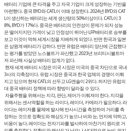
배터리 기업에 큰 타격을 주고 자국 기업이 크게 성장하는 기반을
마련했다. 중국 BYD와 CATL이 이때 성장한다. 2024년 BYD와 CAT
L이 생산하는 배터리는 세계 생산량의 50%이상이다. CATL이 3
8%, BYD가 17%다. 중국은 배터리의 안전성이 문제가 되자 성능
은 떨어지지만 가격이 낮고 안정성이 뛰어난 LFP배터리로 승부를
보고 이것이 먹혀 세계시장을 지배하게 되었다. 반면 한국과 일본
은 삼원계 배터리가 강하다. 반면 유럽은 배터리 양산에 근접했다
는 평가를 받았던 노스볼트가 파산했고 2023년 브리티시볼트마
저 파산해 사실상 배터리 업계가 없다.
현재 세계 배터리 시장은 미국 시장은 미국의 중국 차단으로 국내
3사의 각축장이다. 유럽 시장은 중국과 한국 업체의 경쟁이 이뤄
지고 있으며 현재 CATL의 선두고 LG엔솔이 2위다. 하지만 유럽의
대 중국 배터리 정책에 따라 향방이 달라질 수 있다.
자율주행을 위해서는 지각, 판단, 제어가 이뤄져야 한다. 지각을
위해서는 센서역할을 하는 라이다, 레이더, 카메라가 필요하다. 라
이다는 레이저를 물체에 발사해 반사시간을 측정하여 거리를 측
정하는 것으로 정확도와 해상도가 높으나 비와 눈, 먼지에 약하고,
비용이 높다. 레이더는 전자기파를 발사하여 마찬가지 원리로 거
리를 측정한다. 정확도와 해상도가 낮으나 상대적으로 눈비, 먼지