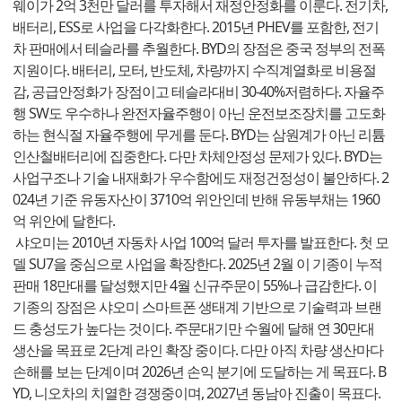
웨이가 2억 3천만 달러를 투자해서 재정안정화를 이룬다. 전기차,
배터리, ESS로 사업을 다각화한다. 2015년 PHEV를 포함한, 전기
차 판매에서 테슬라를 추월한다. BYD의 장점은 중국 정부의 전폭
지원이다. 배터리, 모터, 반도체, 차량까지 수직계열화로 비용절
감, 공급안정화가 장점이고 테슬라대비 30-40%저렴하다. 자율주
행 SW도 우수하나 완전자율주행이 아닌 운전보조장치를 고도화
하는 현식절 자율주행에 무게를 둔다. BYD는 삼원계가 아닌 리튬
인산철배터리에 집중한다. 다만 차체안정성 문제가 있다. BYD는
사업구조나 기술 내재화가 우수함에도 재정건정성이 불안하다. 2
024년 기준 유동자산이 3710억 위안인데 반해 유동부채는 1960
억 위안에 달한다.
샤오미는 2010년 자동차 사업 100억 달러 투자를 발표한다. 첫 모
델 SU7을 중심으로 사업을 확장한다. 2025년 2월 이 기종이 누적
판매 18만대를 달성했지만 4월 신규주문이 55%나 급감한다. 이
기종의 장점은 샤오미 스마트폰 생태계 기반으로 기술력과 브랜
드 충성도가 높다는 것이다. 주문대기만 수월에 달해 연 30만대
생산을 목표로 2단계 라인 확장 중이다. 다만 아직 차량 생산마다
손해를 보는 단계이며 2026년 손익 분기에 도달하는 게 목표다. B
YD, 니오차의 치열한 경쟁중이며, 2027년 동남아 진출이 목표다.