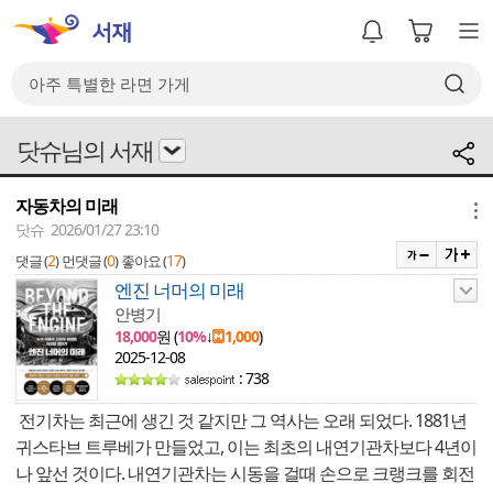
닷슈님의 서재
자동차의 미래
메뉴
닷슈 2026/01/27 23:10
2
0
17
댓글 (
)
먼댓글 (
)
좋아요 (
)
엔진 너머의 미래
안병기
18,000
원 (
10%
↓
1,000
)
2025-12-08
: 738
전기차는 최근에 생긴 것 같지만 그 역사는 오래 되었다. 1881년
귀스타브 트루베가 만들었고, 이는 최초의 내연기관차보다 4년이
나 앞선 것이다. 내연기관차는 시동을 걸때 손으로 크랭크를 회전