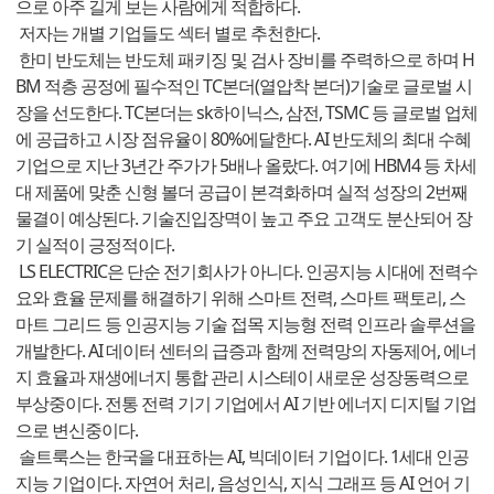
으로 아주 길게 보는 사람에게 적합하다.
저자는 개별 기업들도 섹터 별로 추천한다.
한미 반도체는 반도체 패키징 및 검사 장비를 주력하으로 하며 H
BM 적층 공정에 필수적인 TC본더(열압착 본더)기술로 글로벌 시
장을 선도한다. TC본더는 sk하이닉스, 삼전, TSMC 등 글로벌 업체
에 공급하고 시장 점유율이 80%에달한다. AI 반도체의 최대 수혜
기업으로 지난 3년간 주가가 5배나 올랐다. 여기에 HBM4 등 차세
대 제품에 맞춘 신형 볼더 공급이 본격화하며 실적 성장의 2번째
물결이 예상된다. 기술진입장멱이 높고 주요 고객도 분산되어 장
기 실적이 긍정적이다.
LS ELECTRIC은 단순 전기회사가 아니다. 인공지능 시대에 전력수
요와 효율 문제를 해결하기 위해 스마트 전력, 스마트 팩토리, 스
마트 그리드 등 인공지능 기술 접목 지능형 전력 인프라 솔루션을
개발한다. AI 데이터 센터의 급증과 함께 전력망의 자동제어, 에너
지 효율과 재생에너지 통합 관리 시스테이 새로운 성장동력으로
부상중이다. 전통 전력 기기 기업에서 AI 기반 에너지 디지털 기업
으로 변신중이다.
솔트룩스는 한국을 대표하는 AI, 빅데이터 기업이다. 1세대 인공
지능 기업이다. 자연어 처리, 음성인식, 지식 그래프 등 AI 언어 기