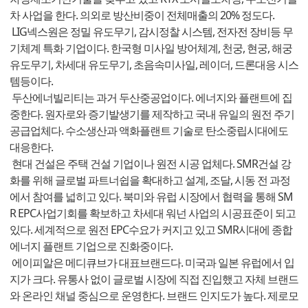
차 사업을 한다. 의외로 방산비중이 전체매출의 20% 정도다.
LIG넥스원은 정밀 유도무기, 감시정찰 시스템, 전자전 장비등 무
기체계 특화 기업이다. 한국형 미사일 방어체계, 천궁, 현궁, 해궁
유도무기, 차세대 유도무기, 초음속미사일, 레이더, 드론대응 시스
템등이다.
두산에너빌리티는 과거 두산중공업이다. 에너지와 플랜트에 집
중한다. 원자로와 증기발생기를 제작하고 국내 유일의 원전 주기
공급업체다. 수소생산과 액화플랜트 기술로 탄소중립시대에도
대응한다.
현대 건설은 주택 건설 기업이나 원전 시공 업체다. SMR건설 강
화를 위해 글로벌 파트너쉽을 확대하고 설계, 조달, 시동 전 과정
에서 참여를 넓히고 있다. 북미와 유럽 시장에서 협력을 통해 SM
R EPC사업기회를 확보하고 차세대 워넌 사업의 시공표준이 되고
있다. 세계적으로 원전 EPC수요가 커지고 있고 SMR시대에 종합
에너지 플랜트 기업으로 진화중이다.
에이피알은 메디큐브가 대표브랜드다. 미국과 일본 유럽에서 입
지가 크다. 유통사 없이 글로벌 시장에 직접 진입했고 자체 브랜드
와 온라인 채널 중심으로 운영한다. 브랜드 인지도가 높다. 제로모