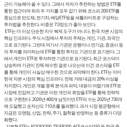
근이 가능해야 쓸 수 있다. 그래서 저자가 추천하는 방법은 ETF를
통한 접근이며 위의 두 가지를 모두 잡기 위해 코스피 200 ETF를
중심으로 반도체, 전기차, 배당ETF등을 새틀라이트로 구성하는
투자법을 추천한다. 비중은 7:3정도가 좋아 보인다.
ETF는 더 이상 단순한 지수 복제 도구가 아니다. 한국 자본 시장의
핵심 인프라다. 주식 시장에서 투자의 주체는 개인, 기관, 외국인
으로 표기된다. 그런데 여기서 기관은 은행이나 연기금, 증권사 등
의 투자를 의미하는데 ETF를 통한 투자도 기관으로 표기된다. 그
래서 개인이 ETF로 투자하면 기관으로 표기된다. 최근 코스닥이
상승하며 기관이 잔뜩 매수한 걸로 나오는데 이건 코스닥을 ETF
를 통해 개인이 사실상 매수한 것으로 파악해야 한다. ETF는 이미
한국 자본 시장의 핵심 인프라다. 전체 거래 대금의 20% 이상을
차지한다. 개인은 개별 종목 분석과 파악, 대응이 어렵기에 ETF로
시장에 진입하고 기관은 이런 개인의 희망을 ETF를 통해 전략적
으로 구현한다. 2020년 400개 남짓이던 ETF의 수는 2025년 730개
에 도달했고 순자산도 110조를 돌파했다. 과거 시장 평균형에서
지금은 모멘텀, 산업, 전략, 주기, 철학을 반영하는 등 종류가 다양
화했다.
기본형 ETF는 KODEX200, TIGER200, ACE코스닥150 등 한국 증