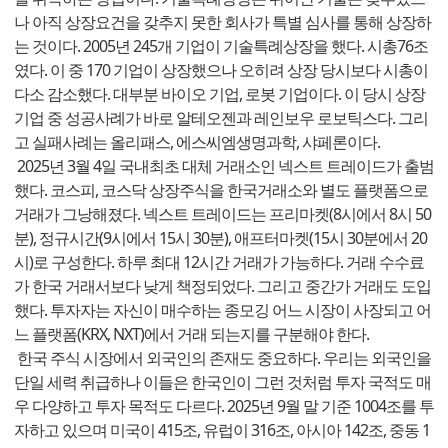
나 아직 상장요건을 갖추지 못한 회사가 특별 심사를 통해 상장하
는 것이다. 2005년 245개 기업이 기술특례상장을 했다. 시총76조
였다. 이 중 170 기업이 상장했으나 오히려 상장 당시보다 시총이
다소 감소했다. 대부분 바이오 기업, 로봇 기업이다. 이 당시 상장
기업 중 성공사례가 바로 알테오젠과 레인보우 로보틱스다. 그리
고 실패사례는 올리패스, 에스씨엠생명과학, 샤페론이다.
2025년 3월 4일 국내최초 대체 거래소인 넥스트 트레이드가 출범
했다. 코스피, 코스닥 상장주식을 한국거래소와 별도 플랫폼으로
거래가 그낭해졌다. 넥스트 트레이드는 프리마켓(8시에서 8시 50
분), 정규시간(9시에서 15시 30분), 애프터마켓(15시 30분에서 20
시)로 구성한다. 하루 최대 12시간 거래가 가능하다. 거래 수수료
가 한국 거래서보다 낮게 책정되었다. 그리고 중간가 거래도 도입
했다. 투자자는 자신이 매수하는 종모깅 어느 시장이 사장되고 어
느 플랫폼(KRX, NXT)에서 거래 되는지를 구분해야 한다.
한국 주식 시장에서 외국인의 존재도 중요하다. 우리는 외국인을
단일 세력 취급하나 이들은 한국인이 그런 것처럼 투자 국적도 매
우 다양하고 투자 목적도 다르다. 2025년 9월 말 기준 1004조를 투
자하고 있으며 미국이 415조, 유럽이 316조, 아시아 142조, 중동 1