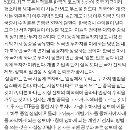
5조다. 최근 극우세력들은 한국의 코스피 상승이 중국 자금이라
헛소리를 해대는데 이 사실만 봐도 우스울 정도다. 외국인에게 증
시는 외환위기 이후 개방되었다. 놀랍게도 개방 이후 외국인의 한
국증시 수익률은 연평균 30%에 달한다. 한국증시 수익률이 낮다
고 떠난 서학개미들이 이상할 정도다. 이들의 전략은 대형주 중심
의 장기 분산 투자 전략이다. 단기 등락에 흔들리지 않고 시장 전
체의 가치 상승을 공유한다. 외국인 투자자를 이해하는 방법은 내
가 북유럽 국가의 연기금 담당자라 상상하는 것이다. 한국은 아시
아 국가의 하나로 투자시 당연히 인근 중국, 일본, 인도 등과 비교
속에 투자가 이뤄진다. 개별 기업의 단기 실적 보다는 국가 전체의
제도, 정책의 일관성, 시장의 신뢰도가 중시된다.
상승하는 한국 시장에 투자하는 입장에서 우리는 두 가지 방법을
생각해야 한다. 하나는 시장보다 빠르고 높게 오르는 종목을 잡는
것이고, 다른 하나는 시장 전체의 회복력에 올라타 안정적 수익을
거두는 것이다. 전자는 개별 종목을 고르거나, 섹터를 고르는 것이
고, 후자는 ETF등을 통한 지수 투자에 가깝다. 하지만 정보에 어둡
고, 하루 종일 생업에 휘둘리다 뒤늦게 개별 기사를 통해서야 사태
를 파악하게 되는 정보비대칭에 당하게 되는 개인이 전자의 방법
을 쓰는 것은 사실상 어렵다. 전자는 오랜 공부와 빠른 정보에 접