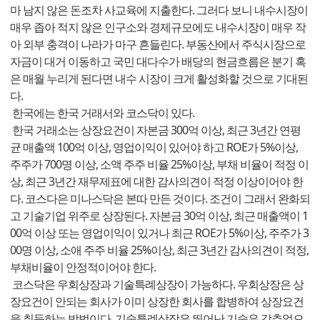
마 남지 않은 돈조차 사교육에 지출한다. 그러다 보니 내수시장이
매우 좁아 적지 않은 인구소와 경제규모에도 내수시장이 매우 작
아 외부 충격이 나라가 마구 흔들린다. 부동산에서 주식시장으로
자금이 대거 이동하고 국민 대다수가 배당의 현금흐름은 분기 혹
은 매월 누리게 된다면 내수 시장이 크게 활성화할 것으로 기대된
다.
한국에는 한국 거래서와 코스닥이 있다.
한국 거래소는 상장요건이 자본금 300억 이상, 최근 3년간 연평
균 매출액 100억 이상, 영업이익이 있어야 하고 ROE가 5%이상,
주주가 700명 이상, 소액 주주 비율 25%이상, 부채 비율이 적정 이
상, 최근 3년간 재무제표에 대한 감사의견이 적정 이상이어야 한
다. 코스다은 미나스닥은 본따 만든 것이다. 조건이 그래서 완화되
고 기술기업 위주로 상장된다. 자본금 30억 이상, 최근 매출액이 1
00억 이상 또는 영업이익이 있거나 최근 ROE가 5%이상, 주주가 3
00명 이상, 소애 주주 비율 25%이상, 최근 3년간 감사의견이 적정,
부채비율이 안정적이어야 한다.
코스닥은 우회상장과 기술특례상장이 가능하다. 우회상장은 상
장요건이 안되는 회사가 이미 상장한 회사를 합병하여 상장요건
을 취득하는 방법이다. 기술특례상장은 뛰어난 기술은 갖추었으