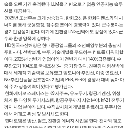
술을 오랜 기간 축적했다. LLM을 기반으로 기업용 인공지능 솔루
션을 제공한다.
2025년 조선주는 크게 상승했다. 한화오션은 한화디펜스와의 시
너지를 통해 군용함정, 잠수함 분야에 경쟁력이 있다. 군수분야는
경기민감성이 없다. 여기에 친환경 LNG선박에도 강점이 있다. 군
수와 환경 양쪽에 강하다.
HD한국조선해양은 현대중공업그룹의 조선해양부분의 총괄지
주회사다. 선박설계, 수주, 기술개발을 주도하는 컨트롤 타워역할
이다. 2025년 상반기 영업이익이 전반기 대비 140%급증했다. 수
주잔고가 104조로 국내조선 3사 중 가장 많다. 친환경 대형선박에
대해 세계적 기술력을 보유했고 암모니아 추진선, 이중 연료선, L
NG추진선등을 건조한다. 기업의 PBR, PER이 경쟁사 대비 낮아 아
직 주가 상승여력이 있다고 평가된다.
한화에어로 스페이스는 K9 자주포, 유도무기, 항공기엔진, 위성
체계 등 다양한 무기시스템, 항공우주까지 사업분야, kf-21 전투기
까지 사업 분야가 넓다. 수직발사체계개발을 완료하고 우주사업
에서 저궤도 위성 및 발사체도 한다.
현대로템은 방산, 철도, 친환경 에너지 사업을 한다. 전차와 궤도
차량제조기반기술을 갖추고 있고 KTX 도시철도차량, 수소전기열