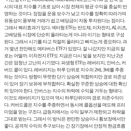
시의 대표 지수를 기초로 삼아 시장 전체의 평균 수익을 충실히 반
영하는 것이다. 장점을 운용 보수가 낮고 지수를 정확히 따라가며
유동성이 풍부해 거래가 쉽고 배당금이 자동 투자된다는 점이다.
그래서 복리효과가 있다. 섹터형 ETF는 반도체, 이차전지, AI, 리츠,
고배당등 시장에 단순히 올라타는게 아니라 이기는 형태로 구성
된다. 그래서 시기를 타고 적절히 올라타고 빠지는게 중요하다. 과
거 몇년 전만해도 메타버스 ETF가 있었다. 잘 나갔지만 지금의 말
로는 어떨까. 이차전지 ETF도 지금은 다시 빛을 보지만 지난 2년
간은 엄청난 고난의 시기였다. 파생형 ETF는 레버리지, 인버스, 커
버드 콜이 있다. 레버리지는 하루 단위로 지수의 2배, 3배를 추종
하는 것이다. 방향이 뚜렷한 단기 상승에 적합하지만 경로 의존성
이 있어 장기 보유에 부적합하다. 확실한 꾸준한 상승에 대한 확신
히 있어야 한다. 인버스는 지수의 하락에 수익을 거두는 형태다.
이것도 레버리지가 있으며 역시 하루단위이며 경로 의존수익이
다. 커버드콜은 지수를 추종하면서 동시에 콜옵션을 매도해 프리
미엄을 얻는 구조다. 급등자에서는 수익 일부가 제한되고 하락을
그대로 받는다. 그래서 이 방식은 완만한 상승이나 횡보장에서만
좋다. 공격적 수익의 추구보다는 긴 장기장에서 안정적 현금흐름