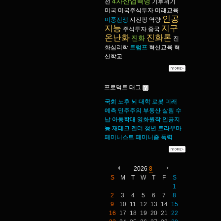
4차산업혁명
전
기후위기
미국
미국주식투자
미래교육
인공
미중전쟁
시진핑
역량
지능
지구
주식투자
중국
온난화
진화론
진화
진
화심리학
트럼프
혁신교육
혁
신학교
프로덕트 태그
국회
노후
뇌
대학
로봇
미래
예측
민주주의
부동산
살림
수
납
아동학대
영화원작
인공지
능
재테크
젠더
청년
트라우마
페미니스트
페미니즘
폭력
2026
8
S
M
T
W
T
F
S
1
2
3
4
5
6
7
8
9
10
11
12
13
14
15
16
17
18
19
20
21
22