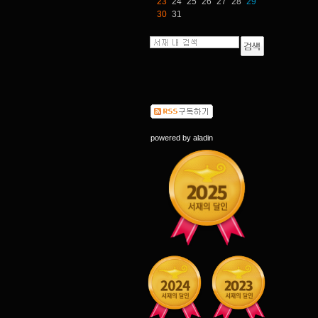
23
24
25
26
27
28
29
30
31
powered by
aladin