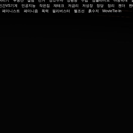
버리기
부동산
살림
선거
성소수자
성평등
수납
심플라이프
아동학대
인간VS기계
인공지능
작은집
재테크
저금리
저성장
정당
정리
젠더
짠
페미니스트
페미니즘
폭력
필리버스터
헬조선
흙수저
MovieTie-In