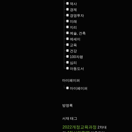
역사
경제
경영투자
미래
지리
예술, 건축
에세이
교육
건강
100자평
심리
아동도서
마이페이퍼
마이페이퍼
방명록
서재 태그
2022개정교육과정
2차대