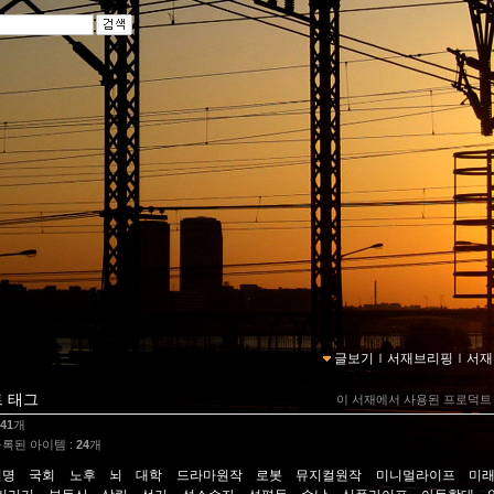
글보기
ｌ
서재브리핑
ｌ
서재
 태그
이 서재에서 사용된 프로덕트
41
개
록된 아이템 :
24
개
혁명
국회
노후
뇌
대학
드라마원작
로봇
뮤지컬원작
미니멀라이프
미