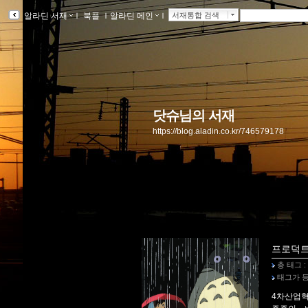
알라딘 서재
ｌ
북플
ｌ
알라딘 메인
ｌ
서재통합 검색
닷슈님의 서재
https://blog.aladin.co.kr/746579178
프로덕트
총 태그 :
태그가 등
4차산업