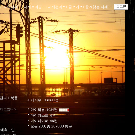
나의서재
ｌ
서재브리핑
ｌ
서재관리
ｌ
글쓰기
ｌ
즐겨찾는 서재
ｌ
관리
ｌ
북플
서재지수
: 330411점
 태그입니다.
마이리뷰:
편
1084
마이리스트:
편
0
마이페이퍼:
편
98
오늘 203, 총 267083 방문
래예측
민