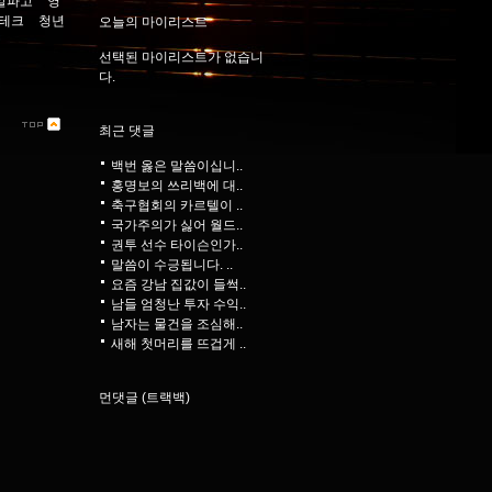
알파고
영
테크
청년
오늘의 마이리스트
선택된 마이리스트가 없습니
다.
최근 댓글
백번 옳은 말씀이십니..
홍명보의 쓰리백에 대..
축구협회의 카르텔이 ..
국가주의가 싫어 월드..
권투 선수 타이슨인가..
말씀이 수긍됩니다. ..
요즘 강남 집값이 들썩..
남들 엄청난 투자 수익..
남자는 물건을 조심해..
새해 첫머리를 뜨겁게 ..
먼댓글 (트랙백)