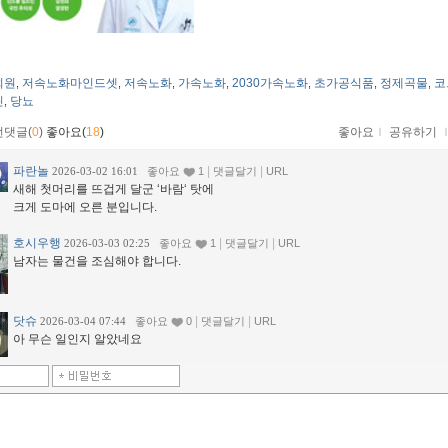
희원
저속노화마인드셋
저속노화
가속노화
2030가속노화
초가공식품
정제곡물
코
,
,
,
,
,
,
,
린
당뇨
,
먼댓글(
0
)
좋아요(
18
)
좋아요
ｌ
공유하기
파란놀
|
|
2026-03-02 16:01
좋아요
1
댓글달기
URL
새해 첫머리를 뜨겁게 달군 ‘바람‘ 탓에
크게 도마에 오른 분입니다.
호시우행
|
|
2026-03-03 02:25
좋아요
1
댓글달기
URL
남자는 물건을 조심해야 합니다.
닷슈
|
|
2026-03-04 07:44
좋아요
0
댓글달기
URL
아 무슨 일인지 알았네요