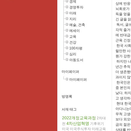
경제
상에 반응
경영투자
뇌회로가 
미래
득을 얻을
지리
긴 글을 
독서, 글
예술, 건축
각적 즐거
에세이
에 반대급
교육
근육 긴장
건강
한국 사회
100자평
럴만한 사
심리
뭔가 강한
아동도서
하지만 나
년간 추적
마이페이퍼
더 생존했
과이지 않
마이페이퍼
한국인은 
중 본인의
낮다. 하
방명록
고 생각하
현대 한국
아다니는데
서재 태그
무척 고생
2022개정교육과정
2차대
보다 외모
4차산업혁명
전
기후위기
금의 젊은
미국
미국주식투자
미래교육
상태를 반영