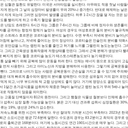
은 심혈관 질환도 유발한다. 미국은 서머타임을 실시한다. 아무래도 적용 첫날 사람들
 자게 된는데 그 날의 심장마비 발생률이 무려 20%나 증가한다. 반대로 해제하는 날
 더 자게 되는데 그러면 심장마비 발생률 급감한다. 하루 1-2시간 잠을 덜 자는 것은 
속도를 빨라지게 하고 수축기 혈압을 올린다.
은 난임도 초래한다. 6시간 자는 그룹은 7-8시간 자는 그룹에 비해 정자수와 생존률이
자를 공격하는 항정자 항체가 늘었다. 여성의 경우도 여성호르몬 들의 분비가 불규칙
은 스트레스 호르몬은 코르티솔의 분비도 늘린다. 수면 부족시 저녁에 분비가 늘어난다
아침에 늘어나고, 저녁에 줄어드는 것이 정상이다. 코르티솔은 인슐인의 분비를 약화
은 포만감을 느끼는 랩틴의 농도를 줄인고 허기를 느끼를 그렐린의 농도는높인다. 그
다. 그리고 근육생성 동화작용에 저항상태를 만든다. 그래서 근육 분해가 생성보다 빨
 빠지게 된다. 혈중 코르티솔 농도가 테스토스테론농도보다 높기 때문이다.
통 살을 빼기 위해 공복에 많이 운동을 하려 한다. 인체는 에너지 원으로 포도당이 고
 먼저 사용한다. 그리고 아미노산과 지방을 분해하여 사용한다. 그렇기에 공복운동을
 뺀다. 그러므로 나이가 있는 사람은 공복운동이 근손실을 가지고 올 수 있기에 주의해
은 대개 빠르게 흡수되어 랩틴의 분비를 방해한다. 이것은 섬유질의 거의 없어 포만
 먹게 되고, 너무 부드러워 턱 교합 상성에도 좋지 않다. 거기에 영양소도 결핍되어 있다
서 1달간 초가공식품을 섭취하자 체중은 5kg이 늘어났고 렙틴 농도가 무려 5배나 늘어
대로 작동하지 않음을 의미한다.
는 고품질 단백질이자 B12의 원천이다. 그리고 햄철은 식물성 철분보다 인체에 흡수
다 섭취시 심장 질환 가능성을 높인다. 붉은 고기 대신 견과류 섭취시 심장질환은 30%
금류는 19%, 생선은 24%가 감소한다.
저속노화를 위한 시간이 부족하다. 우선 절대적 가처분 시간이 부족하다. 2023년 한
퇴근 소요시간은 평균 72.6분에 달한다. 수도권의 경우는 83.2분이고 최악의 경우로 
로의 출퇴근은 168분이다. 여기에 노동시간도 연간 1901시간으로 매우 높다. 그리고