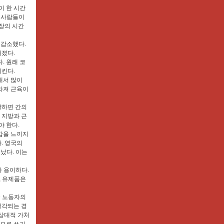
이 한 시간
은 사람들이
심장의 시간
 감소했다.
해졌다.
. 원래 코
시킨다.
래서 많이
라져 근육이
갈하면 간의
 지방과 근
야 한다.
감을 느끼지
. 영국의
났다. 이는
가 용이하다.
, 유제품은
국 노동자의
생각되는 경
 상대적 가처