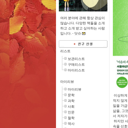
여러 분야에 관해 항상 관심이
많습니다. 다양한 책들을 소개
하고 소개 받고 싶어하는 사람
입니다. -
닷슈
리스트
보관리스트
구매리스트
마이리스트
마이리뷰
마이리뷰
문학
이상하게 
적지 않게
과학
일을 가급
사회
삶을, 그
인문
서 저자가
철학
하지만 사
역사
속을 선호