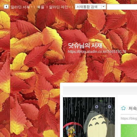
알라딘 서재
ｌ
북플
ｌ
알라딘 메인
ｌ
서재통합 검색
닷슈님의 서재
https://blog.aladin.co.kr/746579178
저속
https://bl