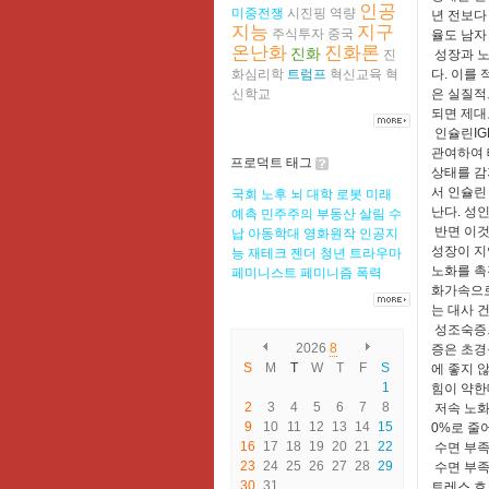
인공
미중전쟁
시진핑
역량
년 전보다 
지능
지구
주식투자
중국
율도 남자 
온난화
진화론
진화
진
성장과 노
화심리학
트럼프
혁신교육
혁
다. 이를
신학교
은 실질적
되면 제대
인슐린
I
관여하여 
프로덕트 태그
상태를 감
서 인슐린
국회
노후
뇌
대학
로봇
미래
난다. 성
예측
민주주의
부동산
살림
수
반면 이것
납
아동학대
영화원작
인공지
성장이 지
능
재테크
젠더
청년
트라우마
노화를 촉
페미니스트
페미니즘
폭력
화가속으로
는 대사 
성조숙증으
2026
8
증은 초경
S
M
T
W
T
F
S
에 좋지 
1
힘이 약한
2
3
4
5
6
7
8
저속 노화
9
10
11
12
13
14
15
0%로 줄
16
17
18
19
20
21
22
수면 부족
23
24
25
26
27
28
29
수면 부족
30
31
트레스 호