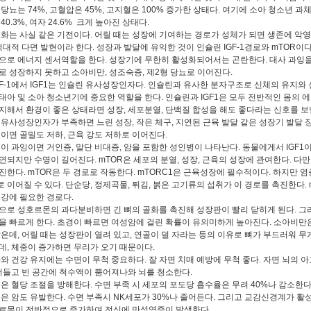
당뇨는 74%, 고혈압은 45%, 고지혈은 100% 증가한 상태다. 여기에 소아 청소년 과체
40.3%, 여자 24.6% 크게 높아진 상태다.
화는 사실 같은 기전이다. 어릴 때는 성장에 기여하는 경로가 성체가 되면 생존에 악
 적대적 다면 발현이라 한다. 성장과 발달에 유익한 것이 인슐린 IGF-1경로와 mTOR이다
으로 에너지 센서역할을 한다. 성장기에 무한히 활성화되어서는 곤란한다. 대사 과잉
로 성장하지 못하고 소아비만, 성조숙증, 제2형 당뇨로 이어진다.
GF-1에서
IGF1는 인슐린 유사성장인자다. 인슐린과 유사한 분자구조로 신체의 유지와
태아 및 소아 청소년기에 중요한 역할을 한다. 인슐린과 IGF1은 모두 전반적인 몸의 
지해서 환경이 좋은 상태라면 성장, 세포분열, 단백질 합성을 해도 좋다라는 신호를 보
 유사성장인자가 부족하면 느린 성장, 작은 체구, 지연된 근육 발달 같은 성장기 발달 
인이면 골밀도 저하, 근육 강도 저하로 이어진다.
이 과잉이면 거인증, 말단 비대증, 암을 포함한 성인병이 나타난다. 동물에게서
IGF1
연되지만 수명이 길어진다. mTOR은 세포의 분열, 성장, 근육의 성장에 관여한다. 다
진한다.
mTOR은 두 경로로 작동한다.
mTORC1은 근육성장에 필수적이다. 하지만 염
 이어질 수 있다. 단순당, 정제곡물, 튀김, 붉은 고기류의 섭취가 이 경로를 촉진한다.
건강에 필요한 경로다.
로 성호르몬의 과다분비하면 긴 뼈의 골화를 촉진해 성장판이 빨리 닫히게 된다. 그
을 빠르게 한다. 초경이 빠르면 여성암에 걸린 확률이 유의미하게 높아진다. 소아비만은
않은데, 어릴 때는 성장판이 열려 있고, 연골이 덜 자라는 등의 이유로 뼈가 부드러워 
데, 체중이 증가하면 무리가 오기 때문이다.
와 건강 유지에는 수면이 무척 중요하다. 잘 자면 치매 예방에 무척 좋다. 자면 뇌의 아
어들고 빈 공간에 척수액이 뿜어져나와 뇌를 청소한다.
은 혈당 조절을 방해한다. 수면 부족 시 세포의 포도당 흡수율은 무려 40%나 감소한다
은 암도 유발한다. 수면 부족시 NK세포가 30%나 줄어든다. 그리고 교감신경계가 활
르몬이 전반적으로 증가하여 전신에 만성염증이 발생한다.