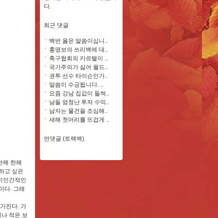
다.
최근 댓글
백번 옳은 말씀이십니..
홍명보의 쓰리백에 대..
축구협회의 카르텔이 ..
국가주의가 싫어 월드..
권투 선수 타이슨인가..
말씀이 수긍됩니다. ..
요즘 강남 집값이 들썩..
남들 엄청난 투자 수익..
남자는 물건을 조심해..
새해 첫머리를 뜨겁게 ..
먼댓글 (트랙백)
한해 한해
 하고 싶은
 비인간적인
이다.
그래
가진다. 가
나 적은 보