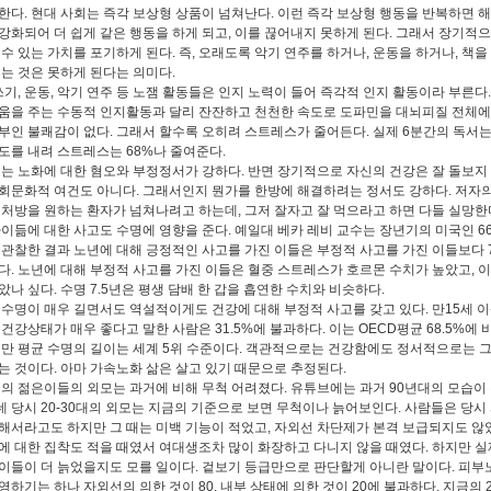
한다. 현대 사회는 즉각 보상형 상품이 넘쳐난다. 이런 즉각 보상형 행동을 반복하면 
강화되어 더 쉽게 같은 행동을 하게 되고, 이를 끊어내지 못하게 된다. 그래서 장기적으
 수 있는 가치를 포기하게 된다. 즉, 오래도록 악기 연주를 하거나, 운동을 하거나, 책을
읽는 것은 못하게 된다는 의미다.
쓰기, 운동, 악기 연주 등 노잼 활동들은 인지 노력이 들어 즉각적 인지 활동이라 부른다.
움을 주는 수동적 인지활동과 달리 잔잔하고 천천한 속도로 도파민을 대뇌피질 전체
부인 불쾌감이 없다. 그래서 할수록 오히려 스트레스가 줄어든다. 실제 6분간의 독서
도를 내려 스트레스는 68%나 줄여준다.
는 노화에 대한 혐오와 부정정서가 강하다. 반면 장기적으로 자신의 건강은 잘 돌보지
회문화적 여건도 아니다. 그래서인지 뭔가를 한방에 해결하려는 정서도 강하다. 저자
 처방을 원하는 환자가 넘쳐나려고 하는데, 그저 잘자고 잘 먹으라고 하면 다들 실망한
이듦에 대한 사고도 수명에 영향을 준다. 예일대 베카 레비 교수는 장년기의 미국인 66
 관찰한 결과 노년에 대해 긍정적인 사고를 가진 이들은 부정적 사고를 가진 이들보다 
다. 노년에 대해 부정적 사고를 가진 이들은 혈중 스트레스가 호르몬 수치가 높았고, 이
았나 싶다. 수명 7.5년은 평생 담배 한 갑을 흡연한 수치와 비슷하다.
수명이 매우 길면서도 역설적이게도 건강에 대해 부정적 사고를 갖고 있다. 만15세 
 건강상태가 매우 좋다고 말한 사람은 31.5%에 불과하다. 이는 OECD평균 68.5%에
지만 평균 수명의 길이는 세계 5위 수준이다. 객관적으로는 건강함에도 정서적으로는 
는 것이다. 아마 가속노화 삶은 살고 있기 때문으로 추정된다.
의 젊은이들의 외모는 과거에 비해 무척 어려졌다. 유튜브에는 과거 90년대의 모습이
 당시 20-30대의 외모는 지금의 기준으로 보면 무척이나 늙어보인다. 사람들은 당시
해서라고도 하지만 그 때는 미백 기능이 적었고, 자외선 차단제가 본격 보급되지도 않았
에 대한 집착도 적을 때였서 여대생조차 많이 화장하고 다니지 않을 때였다. 하지만 실
이들이 더 늙었을지도 모를 일이다. 겉보기 등급만으로 판단할게 아니란 말이다. 피부
하기는 하나 자외선의 의한 것이 80, 내부 상태에 의한 것이 20에 불과하다. 지금의 20