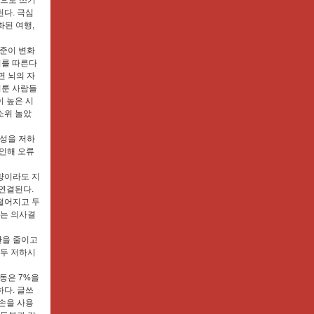
간으로 쓰기
다. 극심
화된 여행,
수준이 변화
기를 따른다
면 뇌의 자
이룬 사람들
 높은 시
 소위 놀았
산성을 저하
 인해 오류
량이라도 지
연결된다.
떨어지고 두
맞는 의사결
간을 줄이고
모두 저하시
동은 7%을
다. 글쓰
손을 사용