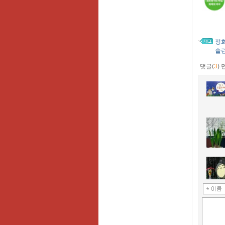
정
슐
댓글(
3
)