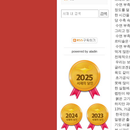
수면 부족
정도를 덜
한 시간을
당 수축 
수면 부족
그리고 정
수면 부족
르티솔은 
수면 부족
powered by
aladin
먹게 많든
전체적으로
우리는 보
글리코겐을
육도 같이
초가공식품
못해 많이
한 실험에
렙틴이 제
붉은 고기
하지만 과
13%, 가
한국인은 
일평균 출
기도-서울