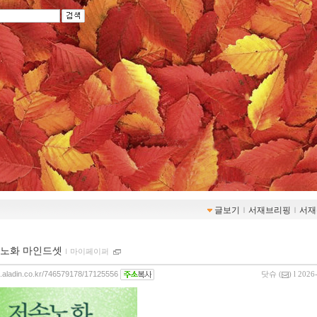
글보기
ｌ
서재브리핑
ｌ
서재
노화 마인드셋
ｌ
마이페이퍼
og.aladin.co.kr/746579178/17125556
닷슈
(
) l 2026