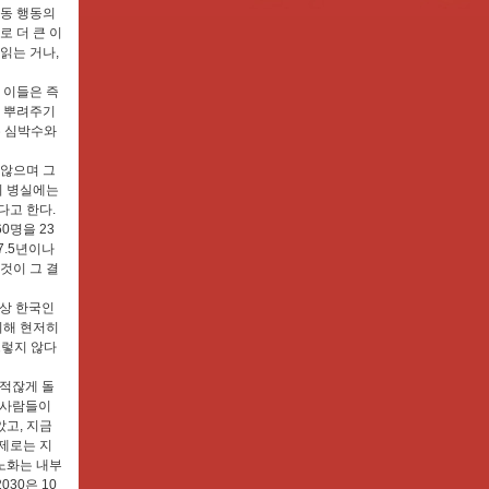
해동 행동의
로 더 큰 이
 읽는 거나,
 이들은 즉
에 뿌려주기
는 심박수와
 않으며 그
의 병실에는
다고 한다.
0명을 23
7.5년이나
것이 그 결
이상 한국인
 비해 현저히
그렇지 않다
 적잖게 돌
 사람들이
고, 지금
제로는 지
노화는 내부
30은 10