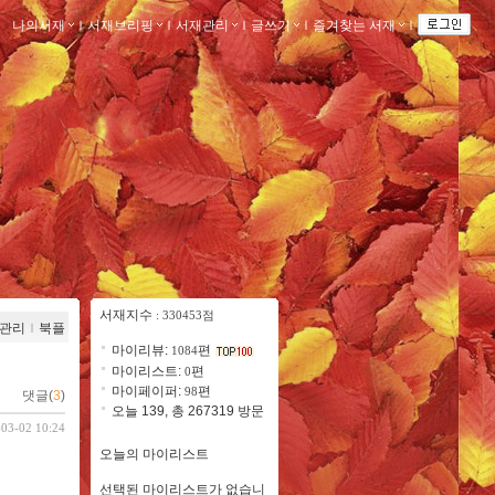
나의서재
ｌ
서재브리핑
ｌ
서재관리
ｌ
글쓰기
ｌ
즐겨찾는 서재
ｌ
서재지수
: 330453점
관리
ｌ
북플
마이리뷰:
편
1084
마이리스트:
편
0
마이페이퍼:
편
98
댓글(
3
)
오늘 139, 총 267319 방문
-03-02 10:24
오늘의 마이리스트
선택된 마이리스트가 없습니