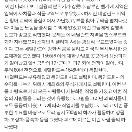
이런 나라다 보니 실용적 분위기가 강했다. 남부인 벨기에 지역은
일찍이 사치품과 작물교역으로 부유했다. 하지만 네덜란드 지역
은 청어 교역이 중심이어서 가난했고, 부를 찾아 무역을 펼쳐나갔
다. 이들은 노동을 중시할 수 밖에 없었고 이런 그들에게 칼뱅의
신교가 종교로 적합했다. 문제는 이 네덜란드 지역을 합스부르크
가가 지배했으며 스페인의 펠리페 2세는 광신적 구교도였다는 것
이다. 그는 네덜란드에 강한 세금을 물리고 자국의 무시무시한 종
교재판을 도입했다. 1566년 이에 대한 반발로 곳곳에서 성상파괴
가 일어났고 알바공작의 1만 군대가 파견되어 전쟁이 일어난다.
무려 80년 전쟁으로 네덜란드는 1648년에야 독립한다.
네덜란드는 부유해졌고 동인도회사도 설립한다. 동인도회사의
수익을 나누기 위해 세계최초의 주식거래서도 설립한다. 이런 부
를 바탕으로 거의 모든 사람들이 세분화한 직업을 가졌고 이런 직
업의 사람들을 그리는 것이 유행했다. 그림을 그리면 의뢰자들이
모두 동등히 나왔고 그에 따라 작업비를 부담했다. 그리고 이런 풍
부한 수요를 바탕으로 무려 당시 700명의 화가가 활동하며 정물
화, 초상화, 풍속화 등을 그렸다. 페르메이르는 이런 사람 중의 하
나였다.