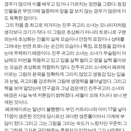
경우가 많으며 이를 배우고 있거나 가르치는 장면들 그렸다. 등장
인물들은 무언가에 열중하여 앞을 잘 보지 않는 경우가 많은데 이
도 독특한 점이다.
그의 작품 중 최고로 여겨지는 진주 귀고리 소녀는 모나리자처럼
생각보다 크기가 작다. 이 그림은 초상화가 아니라 트로니로 구분
되는데 초상화는 인물의 실제 모습이나 안정적 표정이나 상태를
그려내는 반면 트로니는 순간의 모습이나 특징, 표정등을 잡아내
는데 주력하기 때문이다. 진주 귀고리 소녀는 소녀가 무슬림이 아
님에도 터번을 착용하고 있고 입을 살짝 벌리고 옆을 살짝 돌아보
는 모습은 초상화로 적합하지 않다. 진주귀고리 소녀에서 페르메
이르는 그림의 윤곽을 정확하게 그리지 않았고 생동감 있는 입술
과 눈빛, 귀고리를 강조하며 그림에 생명력을 불어넣었다. 그리고
책을 보며 알았는데 연구결과 그냥 검은색인 진주귀고리 소녀의
배경은 사실 녹색 커튼임이 밝혀졌다. 세월이 오래 지나다 보니 변
색된 것이다.
페르메이르는 말년이 불행했다. 부인 카트리나와 아이 17을 낳아
11명이 생존한 것인데 당시로선 과다한 생존률이어서 가계에 부
담이 컸다. 그리고 그는 그림을 그리는 속도가 느렸지만 꾸준히 그
의 그림을 고가로 구입해주는 후원자가 있었는데 그가 사망한다.