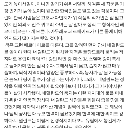
도가 높아서일까, 아니면 알기가 쉬워서일까. 하여튼 세 작품은 가
장 인기가 높아 보이며 웬만한 한국인들도 알고 있는 작품이다. 그
런데 한국 사람들은 고흐나 다빈치가 위 작품의 작가인건 잘 알고
있지만 의외로 진주 귀고리 소녀는 잘 알아도 정작 그 창작자인 페
르메이르는 대개 모른다. 아무래도 페르메이르가 다른 둘에 비해
인지도가 떨어지는 탓일 것이다.
책은 그런 페르메이르를 다룬다. 그를 알려면 먼저 당시 네덜란드
를 알아야 한다. 네덜란드가 위치한 지역은 플랑드르라 불리는 저
지대로 유럽 대륙의 3개 강인 라인 강, 마스 강, 스헬더 강이 북해
로 들어가며 만든 삼각주다. 그래서 땅이 낮고, 습지가 많고 매우
습하며, 퇴적 지역이라 영양은 풍부하다. 즉, 농사가 잘 될 가능성
은 높으나 땅이 침수가 잘 된다는 이야기다. 그래서 네덜란드는 정
착을 위해 인위적 노력이 필요하다보니 11세기가 되어서야 사람
들이 살기 시작했다. 네덜란드의 풍차는 이런 저지대의 물을 퍼내
기 위한 자연동력 장치다. 네덜란드 사람들은 힘들여 좁을 땅을 개
간했기에 각자의 사유재산 개념이 일찍이 정착했으며, 큰 제방이
나 댐의 공사엔 대규모 협력이 필요했기에 협력에 대한 의지도 강
하다. 네덜란드는 이렇게 신경작지이다보니 유럽에서 봉건제가
정착하지 못했고, 귀족이 소유한 땅도 매우 적었다.