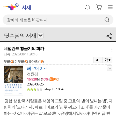
닷슈님의 서재
네덜란드 황금기의 화가
메뉴
닷슈 2025/08/11 20:18
2
0
19
댓글 (
)
먼댓글 (
)
좋아요 (
)
페르메이르
전원경
16,920
원 (
10%
↓
940
)
2020-06-25
: 834
경험 상 한국 사람들은 서양의 그림 중 고흐의 '별이 빛나는 밤', 다
빈치의 '모나리자', 페르메이르의 '진주 귀고리 소녀'를 가장 좋아
하는 것 같다. 이유는 잘 모르겠다. 유명해서일까, 아니면 언급 빈