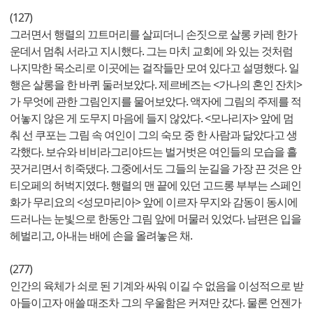
(127)
그러면서 행렬의 끄트머리를 살피더니 손짓으로 살롱 카레 한가
운데서 멈춰 서라고 지시했다. 그는 마치 교회에 와 있는 것처럼
나지막한 목소리로 이곳에는 걸작들만 모여 있다고 설명했다. 일
행은 살롱을 한 바퀴 둘러보았다. 제르베즈는 <가나의 혼인 잔치>
가 무엇에 관한 그림인지를 물어보았다. 액자에 그림의 주제를 적
어놓지 않은 게 도무지 마음에 들지 않았다. <모나리자> 앞에 멈
춰 선 쿠포는 그림 속 여인이 그의 숙모 중 한 사람과 닮았다고 생
각했다. 보슈와 비비라그리야드는 벌거벗은 여인들의 모습을 흘
끗거리면서 히죽댔다. 그중에서도 그들의 눈길을 가장 끈 것은 안
티오페의 허벅지였다. 행렬의 맨 끝에 있던 고드롱 부부는 스페인
화가 무리요의 <성모마리아> 앞에 이르자 무지와 감동이 동시에
드러나는 눈빛으로 한동안 그림 앞에 머물러 있었다. 남편은 입을
헤벌리고, 아내는 배에 손을 올려놓은 채.
(277)
인간의 육체가 쇠로 된 기계와 싸워 이길 수 없음을 이성적으로 받
아들이고자 애쓸 때조차 그의 우울함은 커져만 갔다. 물론 언젠가