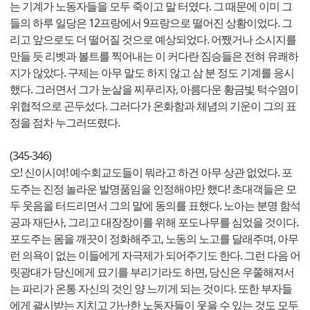
는 기계가 노동자들을 모두 죽이고 말 터였다. 그 때문에 이미 그
들의 하루 일당은 12프랑에서 9프랑으로 떨어진 상황이었다. 그
리고 앞으로도 더 떨어질 것으로 예상되었다. 어쨌거나 소시지를
만들 듯 리벳과 볼트를 찍어내는 이 커다란 짐승들은 전혀 유쾌하
지가 않았다. 구제는 아무 말도 하지 않고 삼 분 정도 기계를 응시
했다. 그러면서 그가 눈살을 찌푸리자, 아름다운 황금빛 턱수염이
위협적으로 곤두섰다. 그러다가 온화함과 체념의 기운이 그의 표
정을 점차 누그러뜨렸다.
(345-346)
오! 신이시여! 예수회교도들이 뭐라고 하건 아무 상관 없었다. 포
도주는 진정 놀라운 발명품임을 인정해야만 했다! 초대객들은 모
두 웃음을 터드리면서 그의 말에 동의를 표했다. 노아는 분명 함석
공과 재단사, 그리고 대장장이를 위해 포도나무를 심었을 것이다.
포도주는 몸을 깨끗이 정화해주고, 노동의 노고를 달래주며, 아무
런 의욕이 없는 이들에게 자극제가 되어주기도 한다. 그런 다음 어
릿광대가 당신에게 묘기를 부리기라도 하면, 당신은 우쭐해져서
는 파리가 온통 자신의 것인 양 느끼게 되는 것이다. 또한 부자들
에게 괄시받는 지치고 가난한 노동자들이 웃을 수 있는 것도 모두