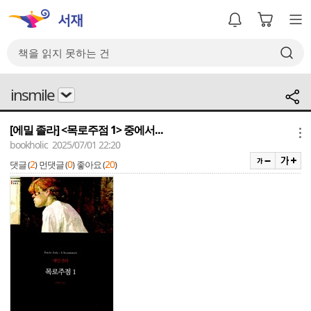
insmile
[에밀 졸라] <목로주점 1> 중에서...
메뉴
bookholic 2025/07/01 22:20
2
0
20
댓글 (
)
먼댓글 (
)
좋아요 (
)