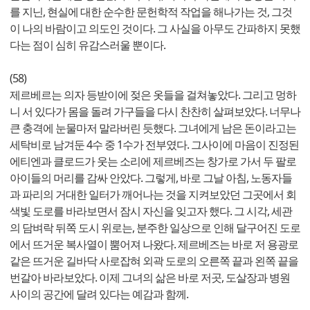
를 지닌, 현실에 대한 순수한 문헌학적 작업을 해나가는 것, 그것
이 나의 바람이고 의도인 것이다. 그 사실을 아무도 간파하지 못했
다는 점이 심히 유감스러울 뿐이다.
(58)
제르베르는 의자 등받이에 젖은 옷들을 걸쳐놓았다. 그리고 멍하
니 서 있다가 몸을 돌려 가구들을 다시 찬찬히 살펴보았다. 너무나
큰 충격에 눈물마저 말라버린 듯했다. 그녀에게 남은 돈이라고는
세탁비로 남겨둔 4수 중 1수가 전부였다. 그사이에 마음이 진정된
에티엔과 클로드가 웃는 소리에 제르베즈는 창가로 가서 두 팔로
아이들의 머리를 감싸 안았다. 그렇게, 바로 그날 아침, 노동자들
과 파리의 거대한 일터가 깨어나는 것을 지켜보았던 그곳에서 회
색빛 도로를 바라보면서 잠시 자신을 잊고자 했다. 그 시각, 세관
의 담벼락 뒤쪽 도시 위로는, 분주한 일상으로 인해 달구어진 도로
에서 뜨거운 복사열이 뿜어져 나왔다. 제르베즈는 바로 저 용광로
같은 뜨거운 길바닥 사로잡혀 외곽 도로의 오른쪽 끝과 왼쪽 끝을
번갈아 바라보았다. 이제 그녀의 삶은 바로 저곳, 도살장과 병원
사이의 공간에 달려 있다는 예감과 함께.